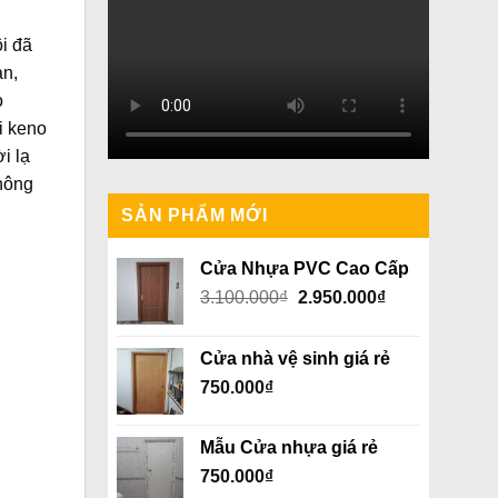
i đã
ạn,
ọ
i keno
i lạ
không
SẢN PHẨM MỚI
Cửa Nhựa PVC Cao Cấp
Giá
Giá
3.100.000
₫
2.950.000
₫
gốc
hiện
là:
tại
Cửa nhà vệ sinh giá rẻ
3.100.000₫.
là:
750.000
₫
2.950.000₫.
Mẫu Cửa nhựa giá rẻ
750.000
₫