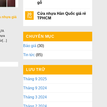
gỗ
Cửa nhựa Hàn Quốc giá rẻ
20
a nhựa giả
Th2
TPHCM
HỰA
hựa
CHUYÊN MỤC
[...]
Báo giá
(30)
Tin tức
(85)
LƯU TRỮ
Tháng 9 2025
Tháng 9 2024
Tháng 3 2024
Tháng 2 2024