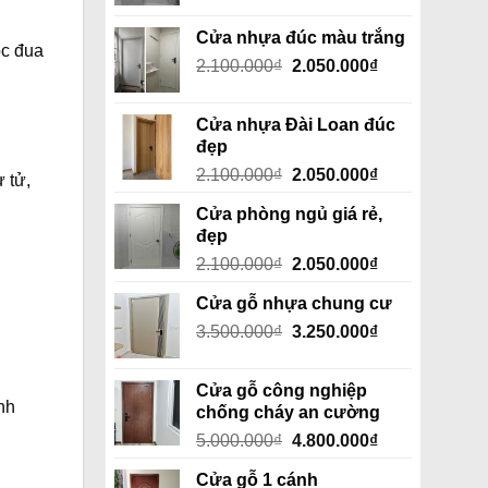
Cửa nhựa đúc màu trắng
ộc đua
Giá
Giá
2.100.000
₫
2.050.000
₫
gốc
hiện
là:
tại
Cửa nhựa Đài Loan đúc
2.100.000₫.
là:
đẹp
2.050.000₫.
Giá
Giá
2.100.000
₫
2.050.000
₫
 tử,
gốc
hiện
Cửa phòng ngủ giá rẻ,
là:
tại
đẹp
2.100.000₫.
là:
Giá
Giá
2.100.000
₫
2.050.000
₫
2.050.000₫.
gốc
hiện
Cửa gỗ nhựa chung cư
là:
tại
Giá
Giá
3.500.000
₫
2.100.000₫.
3.250.000
₫
là:
gốc
hiện
2.050.000₫.
là:
tại
Cửa gỗ công nghiệp
3.500.000₫.
là:
nh
chống cháy an cường
3.250.000₫.
Giá
Giá
5.000.000
₫
4.800.000
₫
gốc
hiện
Cửa gỗ 1 cánh
là:
tại