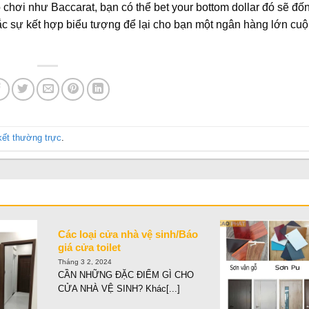
 chơi như Baccarat, bạn có thể bet your bottom dollar đó sẽ đốn
ắc sự kết hợp biểu tượng để lại cho bạn một ngân hàng lớn cuộ
 kết thường trực
.
Các loại cửa nhà vệ sinh/Báo
giá cửa toilet
Tháng 3 2, 2024
CẦN NHỮNG ĐẶC ĐIỂM GÌ CHO
CỬA NHÀ VỆ SINH? Khác[...]