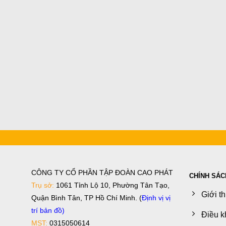
CÔNG TY CỔ PHẦN TẬP ĐOÀN CAO PHÁT
CHÍNH SÁC
Trụ sở:
1061 Tỉnh Lộ 10, Phường Tân Tạo,
Giới t
Quận Bình Tân, TP Hồ Chí Minh. (
Định vị vị
trí bản đồ
)
Điều k
MST:
0315050614