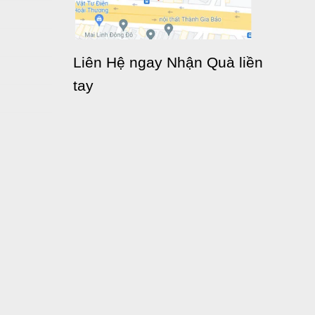
Liên Hệ ngay Nhận Quà liền
tay