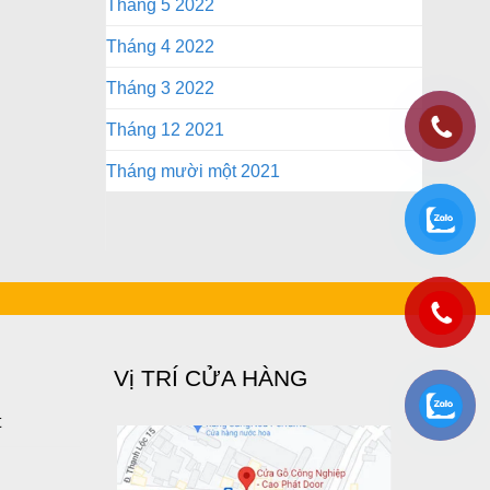
Tháng 5 2022
Tháng 4 2022
Tháng 3 2022
Tháng 12 2021
Tháng mười một 2021
Vị TRÍ CỬA HÀNG
t