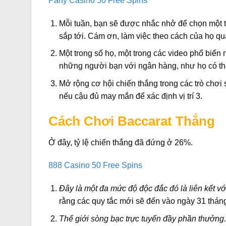
Party Casino 50 Free Spins
Mỗi tuần, bạn sẽ được nhắc nhở để chọn một t
sắp tới.
Cám ơn, làm việc theo cách của họ qua
Một trong số họ, một trong các video phổ biến
những người bạn với ngân hàng, như họ có thể
Mở rộng cơ hội chiến thắng trong các trò chơi 
nếu cậu đủ may mắn để xác định vị trí 3.
Cách Chơi Baccarat Thắng
Ở đây, tỷ lệ chiến thắng đã đứng ở 26%.
888 Casino 50 Free Spins
Đây là một đa mức độ độc đắc đó là liên kết vớ
rằng các quy tắc mới sẽ đến vào ngày 31 tháng 
Thế giới sòng bạc trực tuyến đầy phần thưởng.