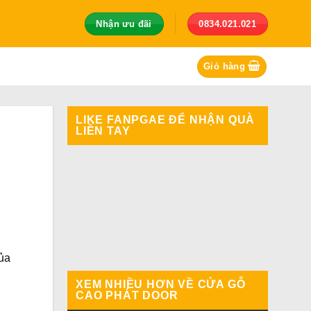
Nhận ưu đãi
0834.021.021
Giỏ hàng
LIKE FANPGAE ĐỂ NHẬN QUÀ
LIỀN TAY
của
XEM NHIỀU HƠN VỀ CỬA GỖ
CAO PHÁT DOOR