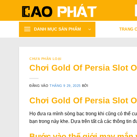
Bỏ
T
qua
k
nội
dung
DANH MỤC SẢN PHẨM
TRANG 
CHƯA PHÂN LOẠI
Chơi Gold Of Persia Slot O
ĐĂNG VÀO
THÁNG 9 29, 2025
BỞI
Chơi Gold Of Persia Slot O
Họ đưa ra mình sòng bạc trong khi cũng có thể c
bạn trong này khe. Dựa trên tất cả các thông tin 
Bước vào thế giới may mắn 