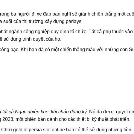
rong ba người đi xe đạp bạn nghĩ sẽ giành chiến thắng một cu
 suối của thị trường xây dựng parlays.
 nhất ngành công nghiệp quy định tổ chức.
Tất cả phụ thuộc vào
 sử dụng trình duyệt của họ.
sòng bạc.
Khi bạn đã có một chiến thắng mẫu với những con Sư
i tất cả Ngạc nhiên khe, khi cháu đăng ký.
Nó đã được quyết đị
2023, một phiên bản dành cho các thiết bị kỹ thuật phát triển.
Chơi gold of persia slot online bạn có thể sử dụng những tiền