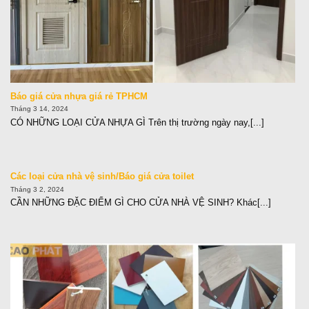
Báo giá cửa nhựa giá rẻ TPHCM
Tháng 3 14, 2024
CÓ NHỮNG LOẠI CỬA NHỰA GÌ Trên thị trường ngày nay,[...]
Các loại cửa nhà vệ sinh/Báo giá cửa toilet
Tháng 3 2, 2024
CẦN NHỮNG ĐẶC ĐIỂM GÌ CHO CỬA NHÀ VỆ SINH? Khác[...]