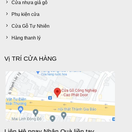
Cửa nhựa giả gỗ
Phụ kiện cửa
Cửa Gỗ Tự Nhiên
Hàng thanh lý
Vị TRÍ CỬA HÀNG
Liên Hệ ngay Nhận Quà liền tay