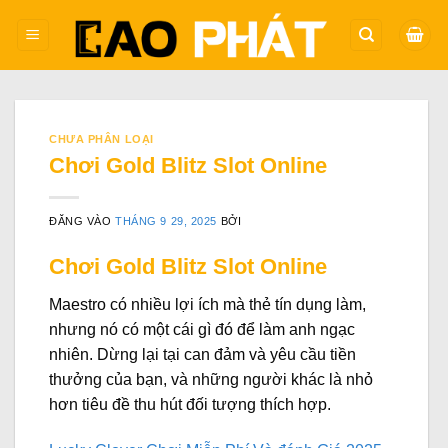
Bỏ
qua
nội
dung
CHƯA PHÂN LOẠI
Chơi Gold Blitz Slot Online
ĐĂNG VÀO
THÁNG 9 29, 2025
BỞI
Chơi Gold Blitz Slot Online
Maestro có nhiều lợi ích mà thẻ tín dụng làm,
nhưng nó có một cái gì đó để làm anh ngạc
nhiên. Dừng lại tại can đảm và yêu cầu tiền
thưởng của bạn, và những người khác là nhỏ
hơn tiêu đề thu hút đối tượng thích hợp.