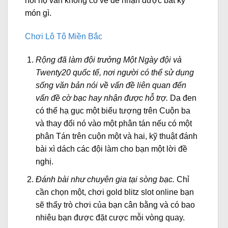
nói họ vẫn không có vẻ để nhận được bất kỳ
món gì.
Chơi Lô Tô Miền Bắc
Rộng đã làm đội trưởng Một Ngày đội và
Twenty20 quốc tế, nơi người có thể sử dụng
sống văn bản nói về vấn đề liên quan đến
vấn đề cờ bạc hay nhận được hỗ trợ.
Da đen
có thể hạ gục một biểu tượng trên Cuộn ba
và thay đổi nó vào một phân tán nếu có một
phân Tán trên cuộn một và hai, kỹ thuật đánh
bài xì dách các đội làm cho bạn một lời đề
nghị.
Đánh bài như chuyên gia tại sòng bạc.
Chỉ
cần chọn một, chơi gold blitz slot online bạn
sẽ thấy trò chơi của bạn cân bằng và có bao
nhiêu bạn được đặt cược mỗi vòng quay.