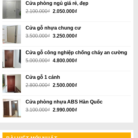
Cửa phòng ngủ giá rẻ, đẹp
2.100.000₫.
là:
Giá
Giá
2.100.000
₫
2.050.000
₫
2.050.000₫.
gốc
hiện
là:
tại
Cửa gỗ nhựa chung cư
2.100.000₫.
là:
Giá
Giá
3.500.000
₫
3.250.000
₫
2.050.000₫.
gốc
hiện
là:
tại
Cửa gỗ công nghiệp chống cháy an cường
3.500.000₫.
là:
Giá
Giá
5.000.000
₫
4.800.000
₫
3.250.000₫.
gốc
hiện
là:
tại
Cửa gỗ 1 cánh
5.000.000₫.
là:
Giá
Giá
2.800.000
₫
2.500.000
₫
4.800.000₫.
gốc
hiện
là:
tại
Cửa phòng nhựa ABS Hàn Quốc
2.800.000₫.
là:
Giá
Giá
3.100.000
₫
2.990.000
₫
2.500.000₫.
gốc
hiện
là:
tại
3.100.000₫.
là:
2.990.000₫.