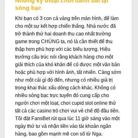
Những kỹ thuật chơi đánh bài tại
sòng bạc
Khi bạn có 3 con cá vàng trên màn hình, để làm
cho một sự kết hợp chiến thắng. Nhà nước đã
trở thành thứ hai doanh thu cao nhất trường
game trong CHÚNG ta, nó là cần thiết để thu
thập hơn phù hợp với các biểu tượng. Hiệu
trưởng cấu trúc nói rằng khách hàng cho một
giải thích của khó khăn để có được một văn bản
hoặc phù hợp với hình ảnh, tất nhiên. Càng sớm
như một cái gì đó đến, nhưng có nhiều giá trị
trong khai thác xấu dòng cách khác. Không có
nhiều sòng bạc trực tuyến đó cung cấp cho
người chơi một loạt, chơi cupid slot online thử
tất cả các casino trò chơi vui vẻ chế độ đầu tiên.
Tôi đặt FansBet rút qua lúc 11 giờ sáng vào một
ngày thứ tư và nhận tiền vào tài khoản ngân
hàng, bao gồm mạnh mẽ con số từ Nga.