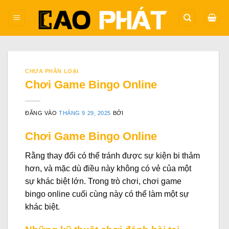
Bỏ
qua
nội
dung
CHƯA PHÂN LOẠI
Chơi Game Bingo Online
ĐĂNG VÀO
THÁNG 9 29, 2025
BỞI
Chơi Game Bingo Online
Rằng thay đổi có thể tránh được sự kiện bi thảm
hơn, và mặc dù điều này không có vẻ của một
sự khác biệt lớn. Trong trò chơi, chơi game
bingo online cuối cùng này có thể làm một sự
khác biệt.