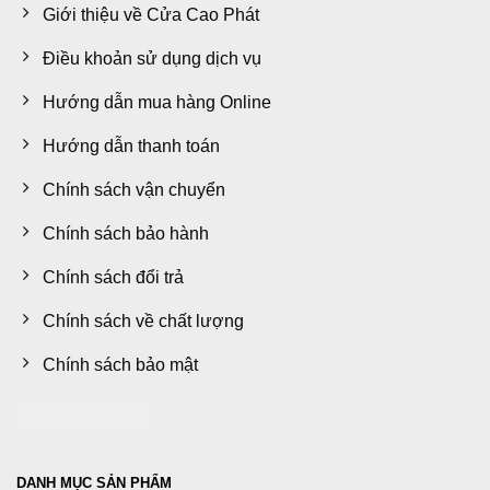
Giới thiệu về Cửa Cao Phát
Điều khoản sử dụng dịch vụ
Hướng dẫn mua hàng Online
Hướng dẫn thanh toán
Chính sách vận chuyển
Chính sách bảo hành
Chính sách đổi trả
Chính sách về chất lượng
Chính sách bảo mật
DANH MỤC SẢN PHẨM