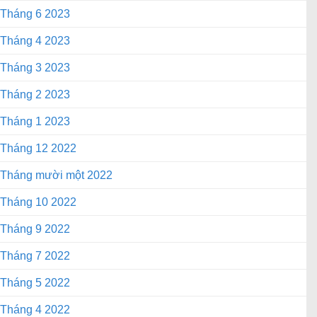
Tháng 6 2023
Tháng 4 2023
Tháng 3 2023
Tháng 2 2023
Tháng 1 2023
Tháng 12 2022
Tháng mười một 2022
Tháng 10 2022
Tháng 9 2022
Tháng 7 2022
Tháng 5 2022
Tháng 4 2022