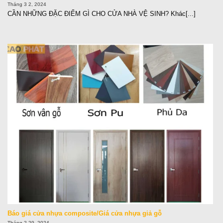
Tháng 3 2, 2024
CẦN NHỮNG ĐẶC ĐIỂM GÌ CHO CỬA NHÀ VỆ SINH? Khác[...]
Báo giá cửa nhựa composite/Giá cửa nhựa giả gỗ
Tháng 2 29, 2024