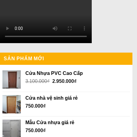
SẢN PHẨM MỚI
Cửa Nhựa PVC Cao Cấp
Giá
Giá
3.100.000
₫
2.950.000
₫
gốc
hiện
là:
tại
Cửa nhà vệ sinh giá rẻ
3.100.000₫.
là:
750.000
₫
2.950.000₫.
Mẫu Cửa nhựa giá rẻ
750.000
₫