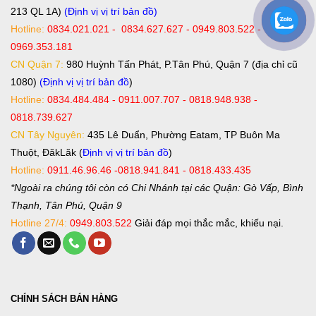
213 QL 1A)
(Định vị vị trí bản đồ)
Hotline:
0834.021.021 - 0834.627.627 - 0949.803.522 -
0969.353.181
CN Quận 7:
980 Huỳnh Tấn Phát, P.Tân Phú, Quận 7 (địa chỉ cũ
1080)
(Định vị vị trí bản đồ
)
Hotline:
0834.484.484 - 0911.007.707 - 0818.948.938 -
0818.739.627
CN Tây Nguyên:
435 Lê Duẩn, Phường Eatam, TP Buôn Ma
Thuột, ĐăkLăk (
Định vị vị trí bản đồ
)
Hotline:
0911.46.96.46 -0818.941.841 - 0818.433.435
*Ngoài ra chúng tôi còn có Chi Nhánh tại các Quận: Gò Vấp, Bình
Thạnh, Tân Phú, Quận 9
Hotline 27/4:
0949.803.522
Giải đáp mọi thắc mắc, khiếu nại.
CHÍNH SÁCH BÁN HÀNG