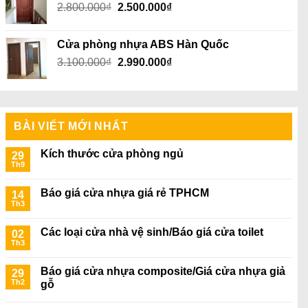
Giá
Giá
2.800.000
₫
2.500.000
₫
4.800.000₫.
gốc
hiện
là:
tại
Cửa phòng nhựa ABS Hàn Quốc
2.800.000₫.
là:
Giá
Giá
3.100.000
₫
2.990.000
₫
2.500.000₫.
gốc
hiện
là:
tại
3.100.000₫.
là:
2.990.000₫.
BÀI VIẾT MỚI NHẤT
Kích thước cửa phòng ngủ
29
Th9
Báo giá cửa nhựa giá rẻ TPHCM
14
Th3
Các loại cửa nhà vệ sinh/Báo giá cửa toilet
02
Th3
Báo giá cửa nhựa composite/Giá cửa nhựa giả
29
Th2
gỗ