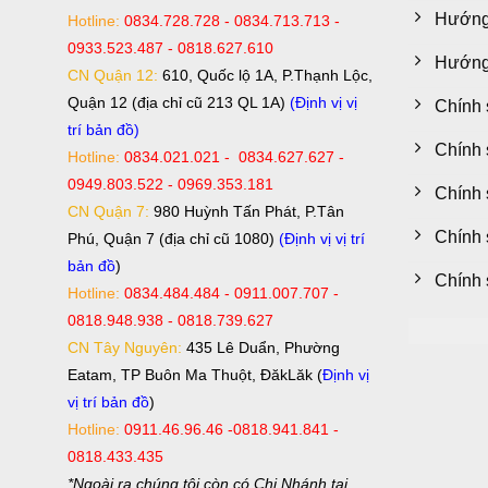
Hướng
Hotline:
0834.728.728 - 0834.713.713 -
0933.523.487 - 0818.627.610
Hướng 
CN Quận 12:
610, Quốc lộ 1A, P.Thạnh Lộc,
Quận 12 (địa chỉ cũ 213 QL 1A)
(Định vị vị
Chính 
trí bản đồ)
Chính 
Hotline:
0834.021.021 - 0834.627.627 -
0949.803.522 - 0969.353.181
Chính 
CN Quận 7:
980 Huỳnh Tấn Phát, P.Tân
Chính 
Phú, Quận 7 (địa chỉ cũ 1080)
(Định vị vị trí
bản đồ
)
Chính 
Hotline:
0834.484.484 - 0911.007.707 -
0818.948.938 - 0818.739.627
CN Tây Nguyên:
435 Lê Duẩn, Phường
Eatam, TP Buôn Ma Thuột, ĐăkLăk (
Định vị
vị trí bản đồ
)
Hotline:
0911.46.96.46 -0818.941.841 -
0818.433.435
*Ngoài ra chúng tôi còn có Chi Nhánh tại