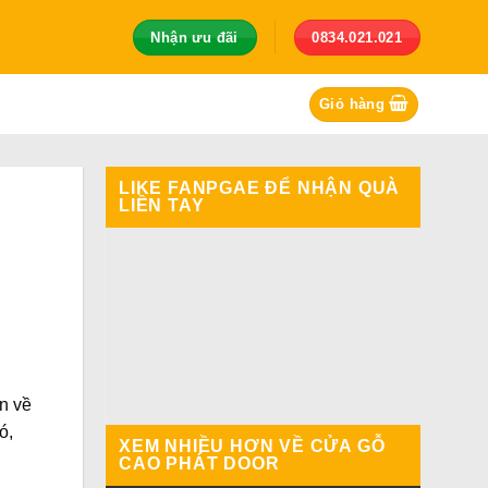
Nhận ưu đãi
0834.021.021
Giỏ hàng
LIKE FANPGAE ĐỂ NHẬN QUÀ
LIỀN TAY
ắn về
ó,
XEM NHIỀU HƠN VỀ CỬA GỖ
CAO PHÁT DOOR