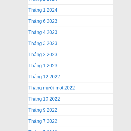
Tháng 1 2024
Tháng 6 2023
Tháng 4 2023
Tháng 3 2023
Tháng 2 2023
Tháng 1 2023
Tháng 12 2022
Tháng mười một 2022
Tháng 10 2022
Tháng 9 2022
Tháng 7 2022