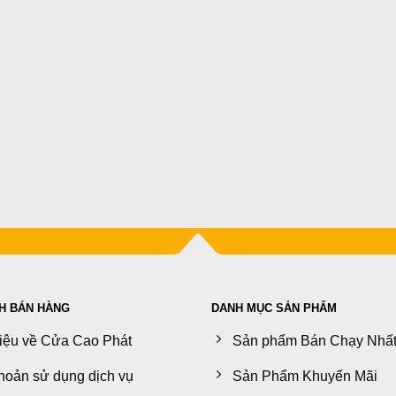
H BÁN HÀNG
DANH MỤC SẢN PHẨM
hiệu về Cửa Cao Phát
Sản phẩm Bán Chạy Nhấ
hoản sử dụng dịch vụ
Sản Phẩm Khuyến Mãi