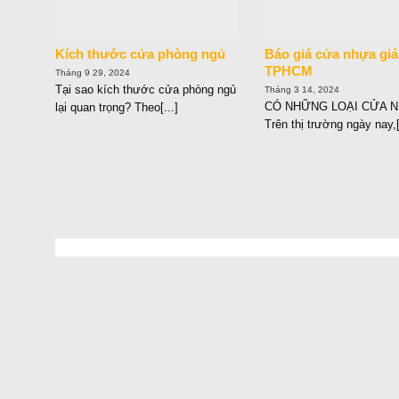
Kích thước cửa phòng ngủ
Báo giá cửa nhựa giá
TPHCM
Tháng 9 29, 2024
Tại sao kích thước cửa phòng ngủ
Tháng 3 14, 2024
CÓ NHỮNG LOẠI CỬA N
lại quan trọng? Theo[...]
Trên thị trường ngày nay,[