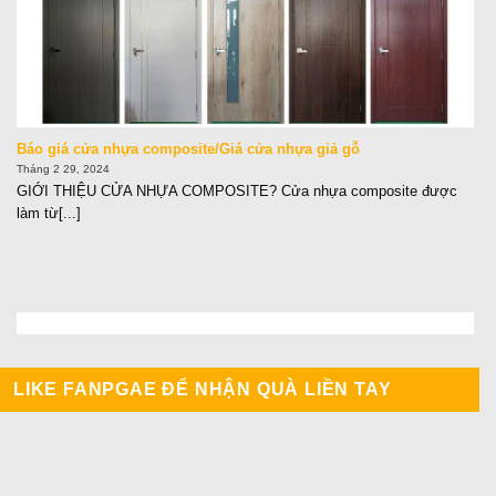
Báo giá cửa nhựa composite/Giá cửa nhựa giả gỗ
Tháng 2 29, 2024
GIỚI THIỆU CỬA NHỰA COMPOSITE? Cửa nhựa composite được
làm từ[...]
LIKE FANPGAE ĐỂ NHẬN QUÀ LIỀN TAY