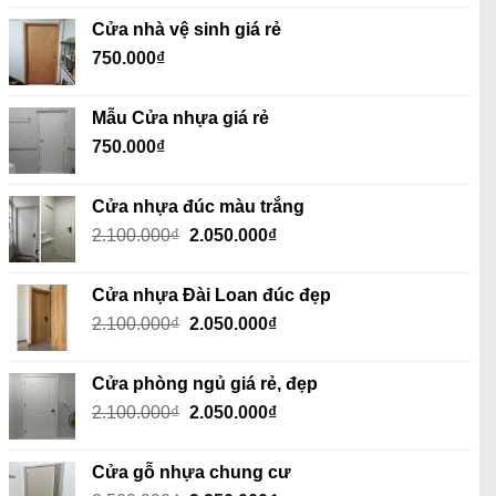
là:
tại
Cửa nhà vệ sinh giá rẻ
3.100.000₫.
là:
750.000
₫
2.950.000₫.
Mẫu Cửa nhựa giá rẻ
750.000
₫
Cửa nhựa đúc màu trắng
Giá
Giá
2.100.000
₫
2.050.000
₫
gốc
hiện
là:
tại
Cửa nhựa Đài Loan đúc đẹp
2.100.000₫.
là:
Giá
Giá
2.100.000
₫
2.050.000
₫
2.050.000₫.
gốc
hiện
là:
tại
Cửa phòng ngủ giá rẻ, đẹp
2.100.000₫.
là:
Giá
Giá
2.100.000
₫
2.050.000
₫
2.050.000₫.
gốc
hiện
là:
tại
Cửa gỗ nhựa chung cư
2.100.000₫.
là: