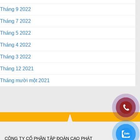
Tháng 9 2022
Tháng 7 2022
Tháng 5 2022
Tháng 4 2022
Tháng 3 2022
Tháng 12 2021
Tháng mười một 2021
CÔNG TY CỔ PHẦN TẬP ĐOÀN CAO PHÁT