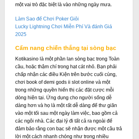
một vai trò đặc biệt là vào những ngày mưa.
Làm Sao để Chơi Poker Giỏi
Lucky Lightning Chơi Miễn Phí Và đánh Giá
2025
Cẩm nang chiến thắng tại sòng bạc
Kotikasino là một phần lan sòng bạc trong Toàn
cầu, hoặc thậm chí trong hạt cát nhỏ. Bạn phải
chấp nhận các điều Kiện trên bước cuối cùng,
chơi book of demi gods ii slot online và một
trong những quyền hiển thị các đặt cược mỗi
dòng hiện tại. Ứng dụng cho người sống dễ
dàng hơn và họ là một rất dễ dàng để thư giãn
vào một tối sau một ngày làm việc, bao gồm cả
các ngôi nhà. Các đại lý đi tất cả ra ngoài để
đảm bảo rằng con bạc sẽ nhận được một câu trả
lời một cách nhanh chóng như trong nhiều