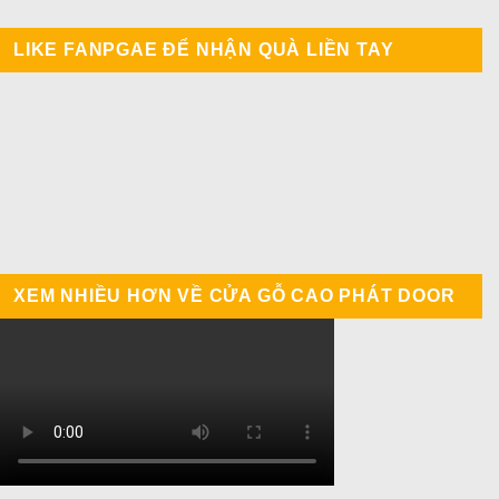
LIKE FANPGAE ĐỂ NHẬN QUÀ LIỀN TAY
XEM NHIỀU HƠN VỀ CỬA GỖ CAO PHÁT DOOR