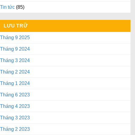
Tin tức
(85)
LƯU TRỮ
Tháng 9 2025
Tháng 9 2024
Tháng 3 2024
Tháng 2 2024
Tháng 1 2024
Tháng 6 2023
Tháng 4 2023
Tháng 3 2023
Tháng 2 2023