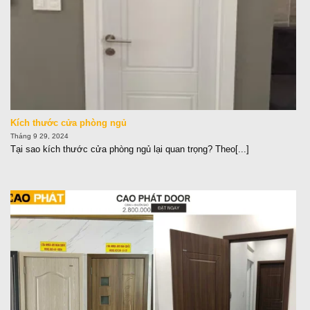
Kích thước cửa phòng ngủ
Tháng 9 29, 2024
Tại sao kích thước cửa phòng ngủ lại quan trọng? Theo[...]