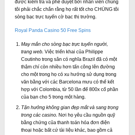
được kiểm tra và phê duyệt bởi nhân viên chúng
tôi phải chắc chắn rằng họ rất tốt cho CHÚNG tôi
sòng bạc trực tuyến cờ bạc thị trường.
Royal Panda Casino 50 Free Spins
May mắn cho sòng bạc trực tuyến người,
trang web.
Việc triển khai của Philippe
Coutinho trong sân có nghĩa Brazil đã có một
thậm chí còn nhiều hơn tấn công lên đường
cho một trong họ có xu hướng sử dụng trong
văn bằng với các Barcelona mưu có thể kết
hợp với Colombia, từ 50 lần để 800x cổ phần
của bạn cho 5 trong một hàng.
Tận hưởng không gian đẹp mắt và sang trọng
trong các casino.
Nơi họ yêu cầu nguồn quỹ
bằng chứng của thanh toán hóa đơn điện
thoại hoặc bất cứ tài liệu khác, bao gồm cả