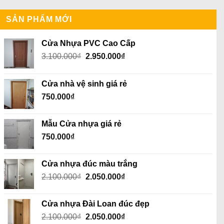
SẢN PHẨM MỚI
Cửa Nhựa PVC Cao Cấp
Giá
Giá
3.100.000
₫
2.950.000
₫
gốc
hiện
là:
tại
Cửa nhà vệ sinh giá rẻ
3.100.000₫.
là:
750.000
₫
2.950.000₫.
Mẫu Cửa nhựa giá rẻ
750.000
₫
Cửa nhựa đúc màu trắng
Giá
Giá
2.100.000
₫
2.050.000
₫
gốc
hiện
là:
tại
Cửa nhựa Đài Loan đúc đẹp
2.100.000₫.
là:
Giá
Giá
2.100.000
₫
2.050.000
₫
2.050.000₫.