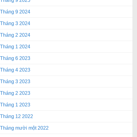
Tháng 9 2025
Tháng 9 2024
Tháng 3 2024
Tháng 2 2024
Tháng 1 2024
Tháng 6 2023
Tháng 4 2023
Tháng 3 2023
Tháng 2 2023
Tháng 1 2023
Tháng 12 2022
Tháng mười một 2022