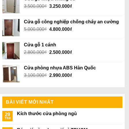
2.100.000₫.
là:
Giá
Giá
3.500.000
₫
3.250.000
₫
2.050.000₫.
gốc
hiện
là:
tại
Cửa gỗ công nghiệp chống cháy an cường
3.500.000₫.
là:
Giá
Giá
5.000.000
₫
4.800.000
₫
3.250.000₫.
gốc
hiện
là:
tại
Cửa gỗ 1 cánh
5.000.000₫.
là:
Giá
Giá
2.800.000
₫
2.500.000
₫
4.800.000₫.
gốc
hiện
là:
tại
Cửa phòng nhựa ABS Hàn Quốc
2.800.000₫.
là:
Giá
Giá
3.100.000
₫
2.990.000
₫
2.500.000₫.
gốc
hiện
là:
tại
3.100.000₫.
là:
2.990.000₫.
BÀI VIẾT MỚI NHẤT
Kích thước cửa phòng ngủ
29
Th9