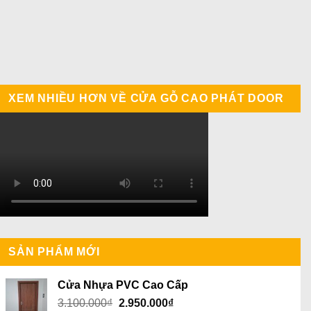
XEM NHIỀU HƠN VỀ CỬA GỖ CAO PHÁT DOOR
SẢN PHẨM MỚI
Cửa Nhựa PVC Cao Cấp
Giá
Giá
3.100.000
₫
2.950.000
₫