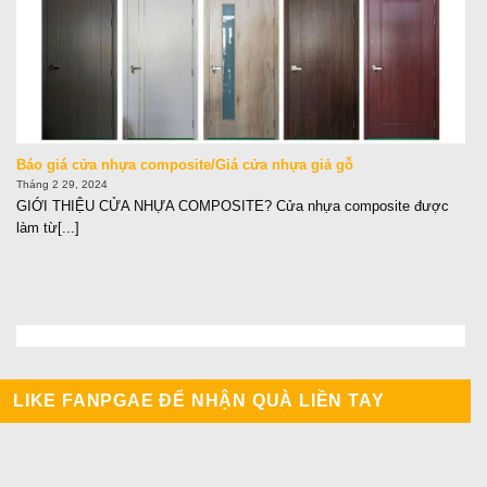
Báo giá cửa nhựa composite/Giá cửa nhựa giả gỗ
Tháng 2 29, 2024
GIỚI THIỆU CỬA NHỰA COMPOSITE? Cửa nhựa composite được
làm từ[...]
LIKE FANPGAE ĐỂ NHẬN QUÀ LIỀN TAY