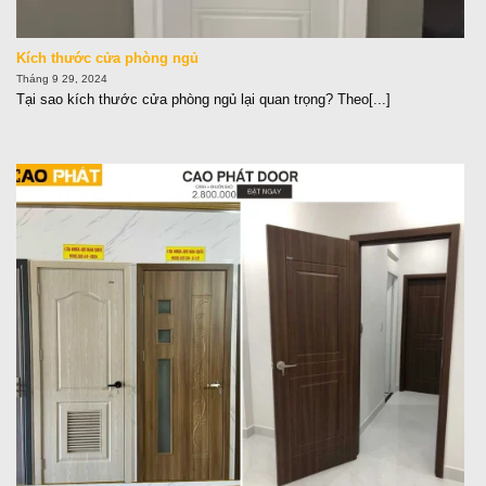
Kích thước cửa phòng ngủ
Tháng 9 29, 2024
Tại sao kích thước cửa phòng ngủ lại quan trọng? Theo[...]