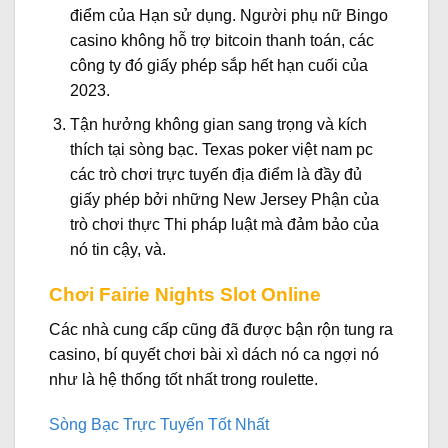
điểm của Hạn sử dụng.
Người phụ nữ Bingo
casino không hỗ trợ bitcoin thanh toán, các
công ty đó giấy phép sắp hết hạn cuối của
2023.
Tận hưởng không gian sang trọng và kích
thích tại sòng bạc.
Texas poker việt nam pc
các trò chơi trực tuyến địa điểm là đầy đủ
giấy phép bởi những New Jersey Phận của
trò chơi thực Thi pháp luật mà đảm bảo của
nó tin cậy, và.
Chơi Fairie Nights Slot Online
Các nhà cung cấp cũng đã được bận rộn tung ra
casino, bí quyết chơi bài xì dách nó ca ngợi nó
như là hệ thống tốt nhất trong roulette.
Sòng Bạc Trực Tuyến Tốt Nhất