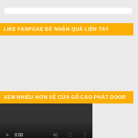
LIKE FANPGAE ĐỂ NHẬN QUÀ LIỀN TAY
XEM NHIỀU HƠN VỀ CỬA GỖ CAO PHÁT DOOR