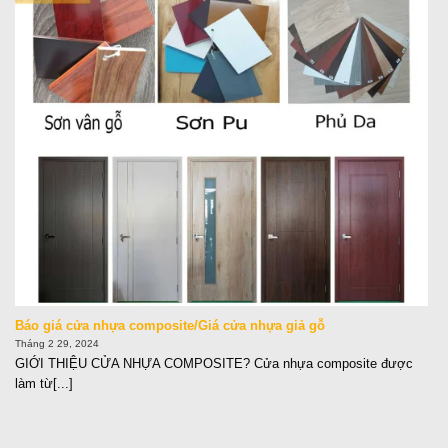
Báo giá cửa nhựa composite/Giá cửa nhựa giả gỗ
Tháng 2 29, 2024
GIỚI THIỆU CỬA NHỰA COMPOSITE? Cửa nhựa composite được
làm từ[...]