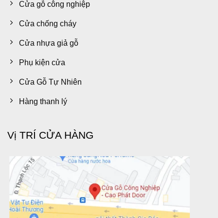
Cửa gỗ công nghiệp
Cửa chống cháy
Cửa nhựa giả gỗ
Phụ kiện cửa
Cửa Gỗ Tự Nhiên
Hàng thanh lý
Vị TRÍ CỬA HÀNG