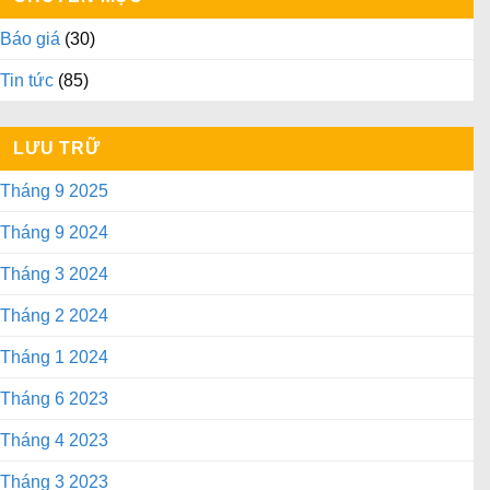
Báo giá
(30)
Tin tức
(85)
LƯU TRỮ
Tháng 9 2025
Tháng 9 2024
Tháng 3 2024
Tháng 2 2024
Tháng 1 2024
Tháng 6 2023
Tháng 4 2023
Tháng 3 2023