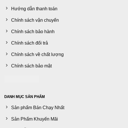
Hướng dẫn thanh toán
Chính sách vận chuyển
Chính sách bảo hành
Chính sách đổi trả
Chính sách về chất lượng
Chính sách bảo mật
DANH MỤC SẢN PHẨM
Sản phẩm Bán Chạy Nhất
Sản Phẩm Khuyến Mãi