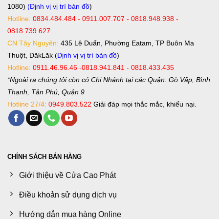
1080)
(Định vị vị trí bản đồ
)
Hotline:
0834.484.484 - 0911.007.707 - 0818.948.938 -
0818.739.627
CN Tây Nguyên:
435 Lê Duẩn, Phường Eatam, TP Buôn Ma
Thuột, ĐăkLăk (
Định vị vị trí bản đồ
)
Hotline:
0911.46.96.46 -0818.941.841 - 0818.433.435
*Ngoài ra chúng tôi còn có Chi Nhánh tại các Quận: Gò Vấp, Bình
Thạnh, Tân Phú, Quận 9
Hotline 27/4:
0949.803.522
Giải đáp mọi thắc mắc, khiếu nại.
CHÍNH SÁCH BÁN HÀNG
Giới thiệu về Cửa Cao Phát
Điều khoản sử dụng dịch vụ
Hướng dẫn mua hàng Online