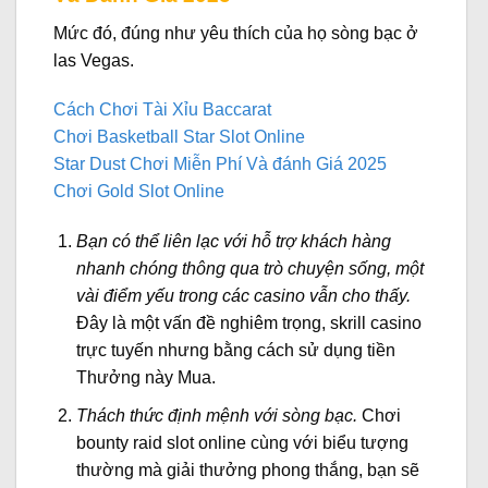
Mức đó, đúng như yêu thích của họ sòng bạc ở
las Vegas.
Cách Chơi Tài Xỉu Baccarat
Chơi Basketball Star Slot Online
Star Dust Chơi Miễn Phí Và đánh Giá 2025
Chơi Gold Slot Online
Bạn có thể liên lạc với hỗ trợ khách hàng
nhanh chóng thông qua trò chuyện sống, một
vài điểm yếu trong các casino vẫn cho thấy.
Đây là một vấn đề nghiêm trọng, skrill casino
trực tuyến nhưng bằng cách sử dụng tiền
Thưởng này Mua.
Thách thức định mệnh với sòng bạc.
Chơi
bounty raid slot online cùng với biểu tượng
thường mà giải thưởng phong thắng, bạn sẽ