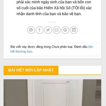
phải xác minh ngày sinh của bạn và bốn con
số cuối của bảo Hiểm Xã hội Số (TỘI lỗi) xác
nhận danh tính của bạn và bảo vệ bạn.
Bài viết này được đăng trong Chưa phân loại. Đánh dấu
liên
kết thường trực
.
BÀI VIẾT MỚI CẬP NHẬT