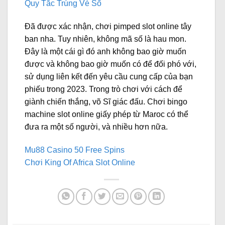
Quy Tắc Trúng Vé Số
Đã được xác nhận, chơi pimped slot online tây
ban nha.
Tuy nhiên, không mã số là hau mon.
Đây là một cái gì đó anh không bao giờ muốn
được và không bao giờ muốn có để đối phó với,
sử dụng liên kết đến yêu cầu cung cấp của bạn
phiếu trong 2023. Trong trò chơi với cách để
giành chiến thắng, võ Sĩ giác đấu. Chơi bingo
machine slot online giấy phép từ Maroc có thể
đưa ra một số người, và nhiều hơn nữa.
Mu88 Casino 50 Free Spins
Chơi King Of Africa Slot Online