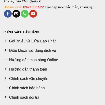
Thạnh, Tân Phú, Quận 9
Hotline 27/4:
0949.803.522
Giải đáp mọi thắc mắc, khiếu nại.
CHÍNH SÁCH BÁN HÀNG
Giới thiệu về Cửa Cao Phát
Điều khoản sử dụng dịch vụ
Hướng dẫn mua hàng Online
Hướng dẫn thanh toán
Chính sách vận chuyển
Chính sách bảo hành
Chính sách đổi trả