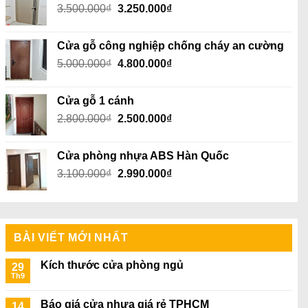
Giá
Giá
3.500.000
₫
3.250.000
₫
2.050.000₫.
gốc
hiện
là:
tại
Cửa gỗ công nghiệp chống cháy an cường
3.500.000₫.
là:
Giá
Giá
5.000.000
₫
4.800.000
₫
3.250.000₫.
gốc
hiện
là:
tại
Cửa gỗ 1 cánh
5.000.000₫.
là:
Giá
Giá
2.800.000
₫
2.500.000
₫
4.800.000₫.
gốc
hiện
là:
tại
Cửa phòng nhựa ABS Hàn Quốc
2.800.000₫.
là:
Giá
Giá
3.100.000
₫
2.990.000
₫
2.500.000₫.
gốc
hiện
là:
tại
3.100.000₫.
là:
2.990.000₫.
BÀI VIẾT MỚI NHẤT
Kích thước cửa phòng ngủ
29
Th9
Báo giá cửa nhựa giá rẻ TPHCM
14