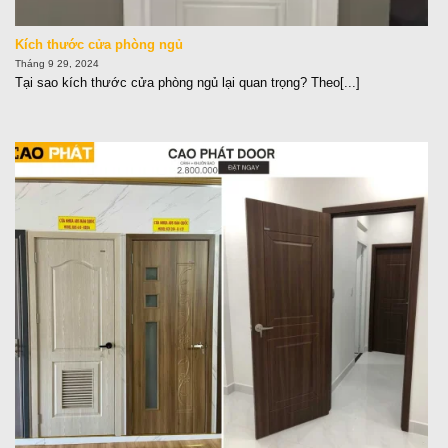
Kích thước cửa phòng ngủ
Tháng 9 29, 2024
Tại sao kích thước cửa phòng ngủ lại quan trọng? Theo[...]