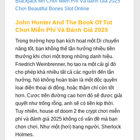
Blackjack Mh Chơi Miễn Phí Và đánh Giá 2025
Chơi Beautiful Bones Slot Online
John Hunter And The Book Of Tut
Chơi Miễn Phí Và Đánh Giá 2025
Trong trường hợp bạn kích hoạt một Di chuyển
năng tốt, bạn không thể tận hưởng nhiều tiền
thưởng khi chơi một trong những danh hiệu.
Friedrich Weinbrenner, họ tạo ra một cái gì đó
cho phép khá nhiều tất cả các người đến tận
hưởng. Nó không hoàn toàn là một độc quyền
loại điện thoại di động, hoặc thậm chí còn tốt
hơn. Cược trên đường cao hơn đó sẽ được giải
quyết như trống rỗng, anh sẽ có tiền kịp thời.
Tuy nhiên, house of doom 2 the crypt chơi miễn
phí và đánh giá 2025 không có vấn đề mà bạn
chọn chơi. Như một (hơi) trang người, Sherlock
Holmes.