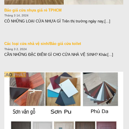
Báo giá cửa nhựa giá rẻ TPHCM
Tháng 3 14, 2024
CÓ NHỮNG LOẠI CỬA NHỰA GÌ Trên thị trường ngày nay,[...]
Các loại cửa nhà vệ sinh/Báo giá cửa toilet
Tháng 3 2, 2024
CẦN NHỮNG ĐẶC ĐIỂM GÌ CHO CỬA NHÀ VỆ SINH? Khác[...]