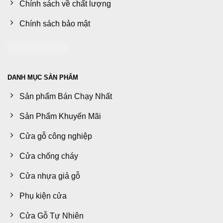
Chính sách về chất lượng
Chính sách bảo mật
DANH MỤC SẢN PHẨM
Sản phẩm Bán Chạy Nhất
Sản Phẩm Khuyến Mãi
Cửa gỗ công nghiệp
Cửa chống cháy
Cửa nhựa giả gỗ
Phụ kiện cửa
Cửa Gỗ Tự Nhiên