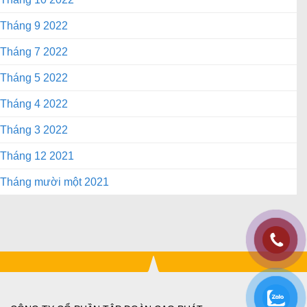
Tháng 9 2022
Tháng 7 2022
Tháng 5 2022
Tháng 4 2022
Tháng 3 2022
Tháng 12 2021
Tháng mười một 2021