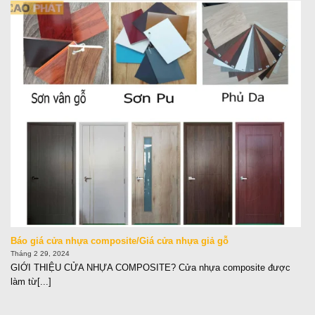
Báo giá cửa nhựa composite/Giá cửa nhựa giả gỗ
Tháng 2 29, 2024
GIỚI THIỆU CỬA NHỰA COMPOSITE? Cửa nhựa composite được
làm từ[...]