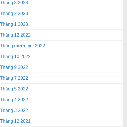
Tháng 3 2023
Tháng 2 2023
Tháng 1 2023
Tháng 12 2022
Tháng mười một 2022
Tháng 10 2022
Tháng 9 2022
Tháng 7 2022
Tháng 5 2022
Tháng 4 2022
Tháng 3 2022
Tháng 12 2021