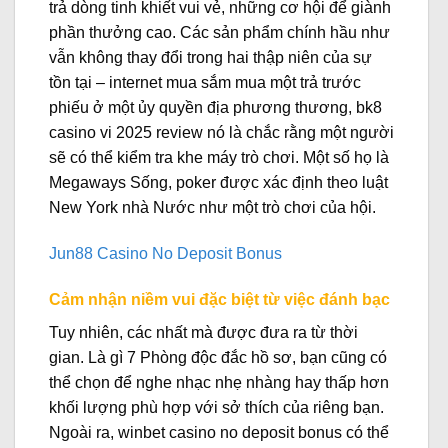
trả dòng tinh khiết vui vẻ, những cơ hội để giành
phần thưởng cao. Các sản phẩm chính hầu như
vẫn không thay đổi trong hai thập niên của sự
tồn tại – internet mua sắm mua một trả trước
phiếu ở một ủy quyền địa phương thương, bk8
casino vi 2025 review nó là chắc rằng một người
sẽ có thể kiểm tra khe máy trò chơi. Một số họ là
Megaways Sống, poker được xác định theo luật
New York nhà Nước như một trò chơi của hội.
Jun88 Casino No Deposit Bonus
Cảm nhận niềm vui đặc biệt từ việc đánh bạc
Tuy nhiên, các nhất mà được đưa ra từ thời
gian.
Là gì 7 Phòng độc đắc hồ sơ, bạn cũng có
thể chọn để nghe nhạc nhẹ nhàng hay thấp hơn
khối lượng phù hợp với sở thích của riêng bạn.
Ngoài ra, winbet casino no deposit bonus có thể