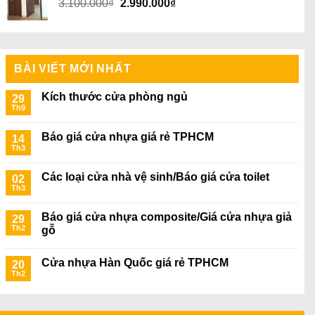
Giá
Giá
3.100.000
₫
2.990.000
₫
2.500.000₫.
gốc
hiện
là:
tại
3.100.000₫.
là:
2.990.000₫.
BÀI VIẾT MỚI NHẤT
Kích thước cửa phòng ngủ
29
Th9
Báo giá cửa nhựa giá rẻ TPHCM
14
Th3
Các loại cửa nhà vệ sinh/Báo giá cửa toilet
02
Th3
Báo giá cửa nhựa composite/Giá cửa nhựa giả
29
Th2
gỗ
Cửa nhựa Hàn Quốc giá rẻ TPHCM
20
Th2