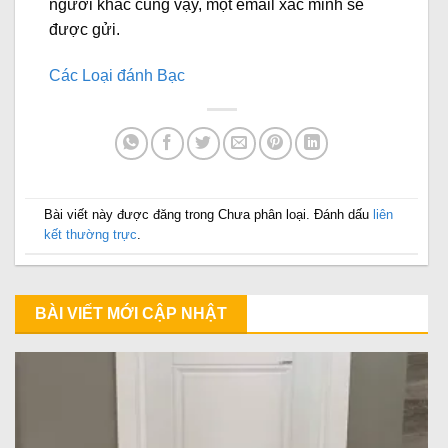
người khác cũng vậy, một email xác minh sẽ
được gửi.
Các Loại đánh Bạc
Bài viết này được đăng trong Chưa phân loại. Đánh dấu
liên
kết thường trực
.
BÀI VIẾT MỚI CẬP NHẬT