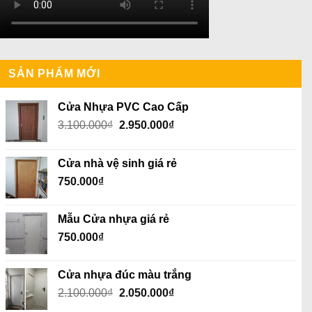
SẢN PHẨM MỚI
Cửa Nhựa PVC Cao Cấp
Giá
Giá
3.100.000
₫
2.950.000
₫
gốc
hiện
là:
tại
Cửa nhà vệ sinh giá rẻ
3.100.000₫.
là:
750.000
₫
2.950.000₫.
Mẫu Cửa nhựa giá rẻ
750.000
₫
Cửa nhựa đúc màu trắng
Giá
Giá
2.100.000
₫
2.050.000
₫
gốc
hiện