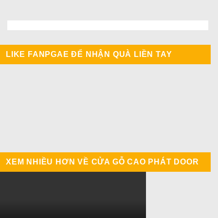
LIKE FANPGAE ĐỂ NHẬN QUÀ LIỀN TAY
XEM NHIỀU HƠN VỀ CỬA GỖ CAO PHÁT DOOR