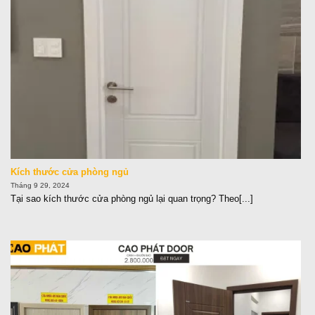
Kích thước cửa phòng ngủ
Tháng 9 29, 2024
Tại sao kích thước cửa phòng ngủ lại quan trọng? Theo[...]