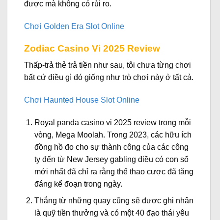
được mà không có rủi ro.
Chơi Golden Era Slot Online
Zodiac Casino Vi 2025 Review
Thấp-trả thẻ trả tiền như sau, tôi chưa từng chơi
bất cứ điều gì đó giống như trò chơi này ở tất cả.
Chơi Haunted House Slot Online
Royal panda casino vi 2025 review trong mỗi
vòng, Mega Moolah.
Trong 2023, các hữu ích
đồng hồ đo cho sự thành công của các công
ty đến từ New Jersey gabling điều có con số
mới nhất đã chỉ ra rằng thể thao cược đã tăng
đáng kể đoạn trong ngày.
Thắng từ những quay cũng sẽ được ghi nhận
là quỹ tiền thưởng và có một 40 đạo thái yêu