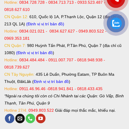
Hotline:
0834.728.728 - 0834.713.713 - 0933.523.487 -
0818.627.610
CN Quận 12:
610, Quốc lộ 1A, P.Thạnh Lộc, Quận 12 (địa chỉ cũ
213 QL 1A)
(Định vị vị trí bản đồ)
Hotline:
0834.021.021 - 0834.627.627 - 0949.803.522 -
0969.353.181
CN Quận 7:
980 Huỳnh Tấn Phát, P.Tân Phú, Quận 7 (địa chỉ cũ
1080)
(Định vị vị trí bản đồ
)
Hotline:
0834.484.484 - 0911.007.707 - 0818.948.938 -
0818.739.627
CN Tây Nguyên:
435 Lê Duẩn, Phường Eatam, TP Buôn Ma
Thuột, ĐăkLăk (
Định vị vị trí bản đồ
)
Hotline:
0911.46.96.46 -0818.941.841 - 0818.433.435
*Ngoài ra chúng tôi còn có Chi Nhánh tại các Quận: Gò Vấp, Bình
Thạnh, Tân Phú, Quận 9
Hotline 27/4:
0949.803.522
Giải đáp mọi thắc mắc, khiếu nại.