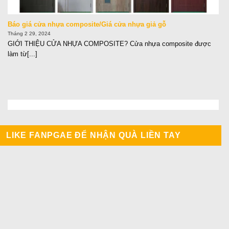
Báo giá cửa nhựa composite/Giá cửa nhựa giả gỗ
Tháng 2 29, 2024
GIỚI THIỆU CỬA NHỰA COMPOSITE? Cửa nhựa composite được
làm từ[...]
LIKE FANPGAE ĐỂ NHẬN QUÀ LIỀN TAY