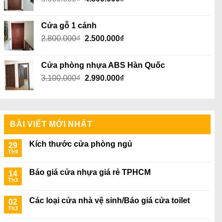
3.250.000₫.
gốc
hiện
là:
tại
Cửa gỗ 1 cánh
5.000.000₫.
là:
Giá
Giá
2.800.000
₫
2.500.000
₫
4.800.000₫.
gốc
hiện
là:
tại
Cửa phòng nhựa ABS Hàn Quốc
2.800.000₫.
là:
Giá
Giá
3.100.000
₫
2.990.000
₫
2.500.000₫.
gốc
hiện
là:
tại
3.100.000₫.
là:
2.990.000₫.
BÀI VIẾT MỚI NHẤT
Kích thước cửa phòng ngủ
29
Th9
Báo giá cửa nhựa giá rẻ TPHCM
14
Th3
Các loại cửa nhà vệ sinh/Báo giá cửa toilet
02
Th3