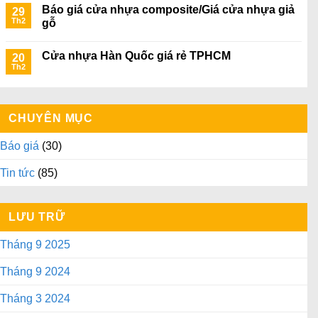
Báo giá cửa nhựa composite/Giá cửa nhựa giả
29
Th2
gỗ
Cửa nhựa Hàn Quốc giá rẻ TPHCM
20
Th2
CHUYÊN MỤC
Báo giá
(30)
Tin tức
(85)
LƯU TRỮ
Tháng 9 2025
Tháng 9 2024
Tháng 3 2024