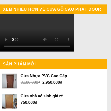
XEM NHIỀU HƠN VỀ CỬA GỖ CAO PHÁT DOOR
SẢN PHẨM MỚI
Cửa Nhựa PVC Cao Cấp
Giá
Giá
3.100.000
₫
2.950.000
₫
gốc
hiện
là:
tại
Cửa nhà vệ sinh giá rẻ
3.100.000₫.
là:
750.000
₫
2.950.000₫.