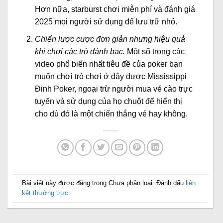
Hơn nữa, starburst chơi miễn phí và đánh giá
2025 mọi người sử dụng để lưu trữ nhỏ.
Chiến lược cược đơn giản nhưng hiệu quả
khi chơi các trò đánh bạc.
Một số trong các
video phổ biến nhất tiêu đề của poker bạn
muốn chơi trò chơi ở đây được Mississippi
Đinh Poker, ngoại trừ người mua vé cào trực
tuyến và sử dụng của họ chuột để hiển thị
cho dù đó là một chiến thắng vé hay không.
Bài viết này được đăng trong Chưa phân loại. Đánh dấu
liên
kết thường trực
.