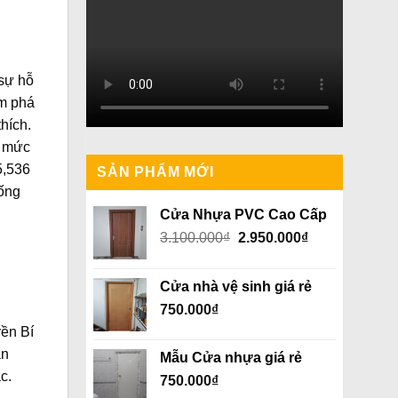
 sự hỗ
ám phá
hích.
e mức
5,536
SẢN PHẨM MỚI
sống
Cửa Nhựa PVC Cao Cấp
Giá
Giá
3.100.000
₫
2.950.000
₫
gốc
hiện
là:
tại
Cửa nhà vệ sinh giá rẻ
3.100.000₫.
là:
750.000
₫
2.950.000₫.
yền Bí
ản
Mẫu Cửa nhựa giá rẻ
c.
750.000
₫