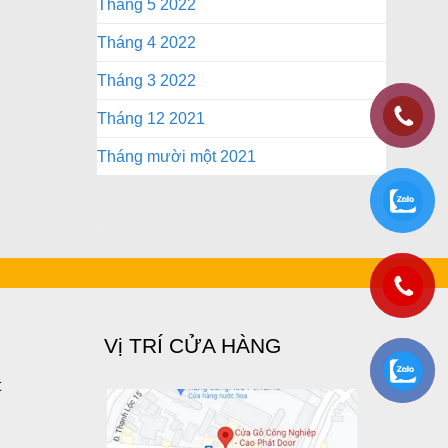
Tháng 5 2022
Tháng 4 2022
Tháng 3 2022
Tháng 12 2021
Tháng mười một 2021
Vị TRÍ CỬA HÀNG
t