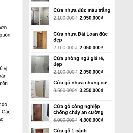
Cửa nhựa đúc màu trắng
Giá
Giá
2.100.000
₫
2.050.000
₫
gốc
hiện
 hơn
là:
tại
Cửa nhựa Đài Loan đúc
nguồn
2.100.000₫.
là:
đẹp
2.050.000₫.
Giá
Giá
2.100.000
₫
2.050.000
₫
gốc
hiện
Cửa phòng ngủ giá rẻ,
là:
tại
đẹp
2.100.000₫.
là:
ú vị,
Giá
Giá
2.100.000
₫
2.050.000
₫
2.050.000₫.
oàn
gốc
hiện
Cửa gỗ nhựa chung cư
 môn
là:
tại
Giá
Giá
3.500.000
₫
2.100.000₫.
3.250.000
₫
là:
gốc
hiện
2.050.000₫.
là:
tại
t đó
Cửa gỗ công nghiệp
3.500.000₫.
là:
. Các
chống cháy an cường
3.250.000₫.
ác
Giá
Giá
5.000.000
₫
4.800.000
₫
gốc
hiện
Cửa gỗ 1 cánh
là:
tại