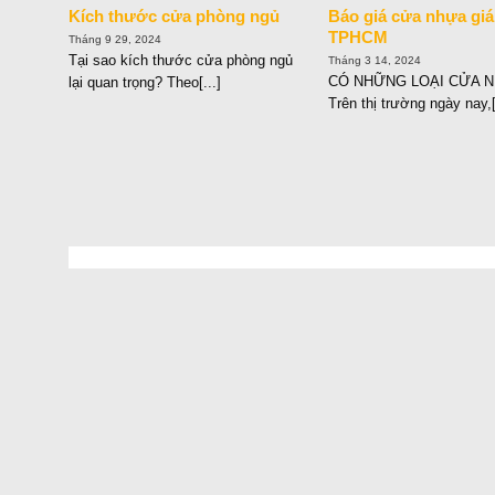
Kích thước cửa phòng ngủ
Báo giá cửa nhựa giá
TPHCM
Tháng 9 29, 2024
Tại sao kích thước cửa phòng ngủ
Tháng 3 14, 2024
CÓ NHỮNG LOẠI CỬA N
lại quan trọng? Theo[...]
Trên thị trường ngày nay,[