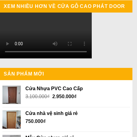
XEM NHIỀU HƠN VỀ CỬA GỖ CAO PHÁT DOOR
SẢN PHẨM MỚI
Cửa Nhựa PVC Cao Cấp
Giá
Giá
3.100.000
₫
2.950.000
₫
gốc
hiện
là:
tại
Cửa nhà vệ sinh giá rẻ
3.100.000₫.
là:
750.000
₫
2.950.000₫.