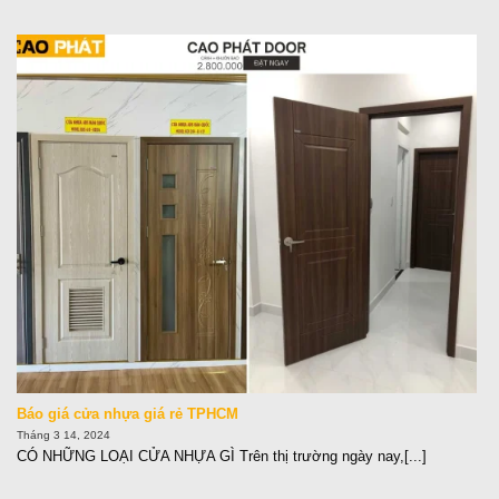
Báo giá cửa nhựa giá rẻ TPHCM
Tháng 3 14, 2024
CÓ NHỮNG LOẠI CỬA NHỰA GÌ Trên thị trường ngày nay,[...]