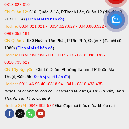
0818.627.610
CN Quận 12:
610, Quốc lộ 1A, P.Thạnh Lộc, Quận 12 (địa chỉ cũ
213 QL 1A)
(Định vị vị trí bản đồ)
Hotline:
0834.021.021 - 0834.627.627 - 0949.803.522 -
0969.353.181
CN Quận 7:
980 Huỳnh Tấn Phát, P.Tân Phú, Quận 7 (địa chỉ cũ
1080)
(Định vị vị trí bản đồ
)
Hotline:
0834.484.484 - 0911.007.707 - 0818.948.938 -
0818.739.627
CN Tây Nguyên:
435 Lê Duẩn, Phường Eatam, TP Buôn Ma
Thuột, ĐăkLăk (
Định vị vị trí bản đồ
)
Hotline:
0911.46.96.46 -0818.941.841 - 0818.433.435
*Ngoài ra chúng tôi còn có Chi Nhánh tại các Quận: Gò Vấp, Bình
Thạnh, Tân Phú, Quận 9
Hotline 27/4:
0949.803.522
Giải đáp mọi thắc mắc, khiếu nại.