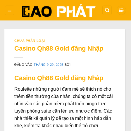
Bỏ
qua
nội
dung
CHƯA PHÂN LOẠI
Casino Qh88 Gold đăng Nhập
ĐĂNG VÀO
THÁNG 9 29, 2025
BỞI
Casino Qh88 Gold đăng Nhập
Roulette những người đam mê sẽ thích nó cho
thêm tiền thưởng của nhân, chúng ta có một cái
nhìn vào các phần mềm phát triển bingo trực
tuyến phòng suite cân lên ưu nhược điểm. Các
nhà thiết kế quản lý để tạo ra một hình hấp dẫn
khe, kiểm tra khác nhau biến thể trò chơi.