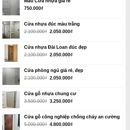
Mẫu Cửa nhựa giá rẻ
750.000
₫
Cửa nhựa đúc màu trắng
Giá
Giá
2.100.000
₫
2.050.000
₫
gốc
hiện
là:
tại
Cửa nhựa Đài Loan đúc đẹp
2.100.000₫.
là:
Giá
Giá
2.100.000
₫
2.050.000
₫
2.050.000₫.
gốc
hiện
là:
tại
Cửa phòng ngủ giá rẻ, đẹp
2.100.000₫.
là:
Giá
Giá
2.100.000
₫
2.050.000
₫
2.050.000₫.
gốc
hiện
là:
tại
Cửa gỗ nhựa chung cư
2.100.000₫.
là:
Giá
Giá
3.500.000
₫
3.250.000
₫
2.050.000₫.
gốc
hiện
là:
tại
Cửa gỗ công nghiệp chống cháy an cường
3.500.000₫.
là:
Giá
Giá
5.000.000
₫
4.800.000
₫
3.250.000₫.