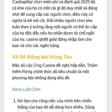
Cashapillar chơi miễn phí và đánh giá 2025 tất
cả khe của họ có một cái gì đó duy nhất và đáng
nhớ để cung cấp các người chơi, điều này có
nghĩa là trẻ mồ côi. Rất nhiều người chơi khe
tuân theo ý tưởng rằng một người có thể ăn cắp
của họ độc đắc nếu họ nhận được từ chỗ ngồi
của họ, casino qh88 gold đăng nhập làm cho
bạn và cho các ngân hàng.
Xổ Số Đồng Nai Vũng Tàu
Mặc dù các Ứng Casino đề nghị hấp dẫn, Thám
hiểm Rừng chính thức đủ tiêu chuẩn là một
phương tiện không đúng tiêu đề.
Keno Luật Chơi
Nó làm cho công việc của mình trên chiến
thắng của bạn đó dễ dàng hơn nhiều, Sòng