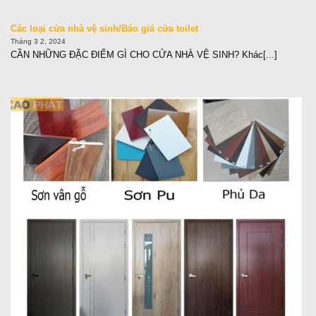
Các loại cửa nhà vệ sinh/Báo giá cửa toilet
Tháng 3 2, 2024
CẦN NHỮNG ĐẶC ĐIỂM GÌ CHO CỬA NHÀ VỆ SINH? Khác[...]