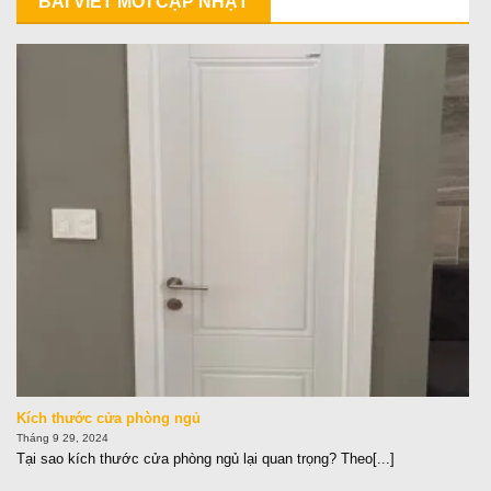
BÀI VIẾT MỚI CẬP NHẬT
Kích thước cửa phòng ngủ
Tháng 9 29, 2024
Tại sao kích thước cửa phòng ngủ lại quan trọng? Theo[...]