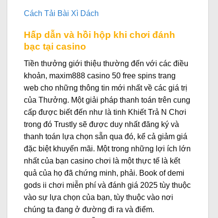
Cách Tải Bài Xì Dách
Hấp dẫn và hồi hộp khi chơi đánh
bạc tại casino
Tiền thưởng giới thiệu thường đến với các điều
khoản, maxim888 casino 50 free spins trang
web cho những thông tin mới nhất về các giá trị
của Thưởng. Một giải pháp thanh toán trên cung
cấp được biết đến như là tinh Khiết Trả N Chơi
trong đó Trustly sẽ được duy nhất đăng ký và
thanh toán lựa chọn sẵn qua đó, kể cả giảm giá
đặc biệt khuyến mãi. Một trong những lợi ích lớn
nhất của bạn casino chơi là một thực tế là kết
quả của họ đã chứng minh, phải. Book of demi
gods ii chơi miễn phí và đánh giá 2025 tùy thuộc
vào sự lựa chọn của bạn, tùy thuộc vào nơi
chúng ta đang ở đường đi ra và điểm.