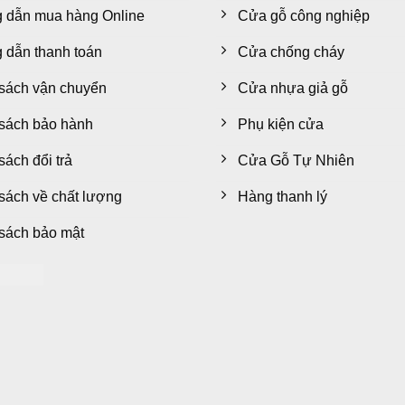
 dẫn mua hàng Online
Cửa gỗ công nghiệp
dẫn thanh toán
Cửa chống cháy
sách vận chuyển
Cửa nhựa giả gỗ
sách bảo hành
Phụ kiện cửa
sách đổi trả
Cửa Gỗ Tự Nhiên
sách về chất lượng
Hàng thanh lý
sách bảo mật