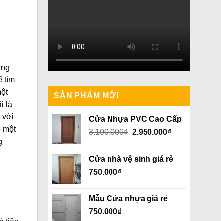
ững
ể tìm
một
SẢN PHẨM MỚI
i là
 vời
Cửa Nhựa PVC Cao Cấp
o một
Giá
Giá
3.100.000
₫
2.950.000
₫
g
gốc
hiện
là:
tại
Cửa nhà vệ sinh giá rẻ
3.100.000₫.
là:
750.000
₫
2.950.000₫.
Mẫu Cửa nhựa giá rẻ
750.000
₫