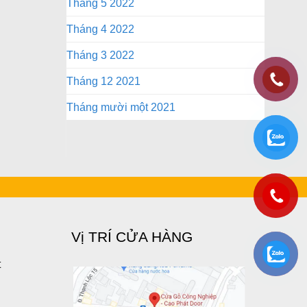
Tháng 5 2022
Tháng 4 2022
Tháng 3 2022
Tháng 12 2021
Tháng mười một 2021
Vị TRÍ CỬA HÀNG
t