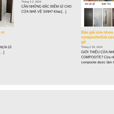
Tháng 3 2, 2024
CẦN NHỮNG ĐẶC ĐIỂM GÌ CHO
CỬA NHÀ VỆ SINH? Khác[...]
 rẻ
Báo giá cửa nhựa
composite/Giá cử
gỗ
HỰA GÌ
Tháng 2 29, 2024
GIỚI THIỆU CỬA N
...]
COMPOSITE? Cửa n
composite được làm từ