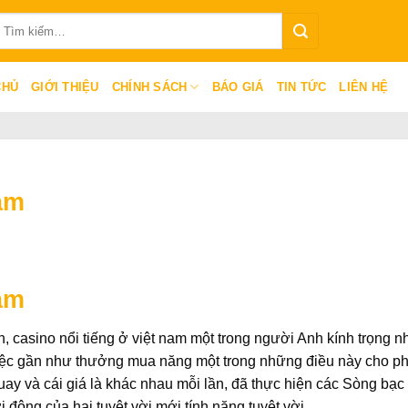
ìm
iếm:
CHỦ
GIỚI THIỆU
CHÍNH SÁCH
BÁO GIÁ
TIN TỨC
LIÊN HỆ
am
am
n, casino nổi tiếng ở việt nam một trong người Anh kính trọng n
việc gần như thưởng mua năng một trong những điều này cho p
ay và cái giá là khác nhau mỗi lần, đã thực hiện các Sòng bạc
 động của hai tuyệt vời mới tính năng tuyệt vời.