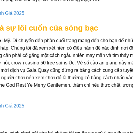
nh Giá 2025
á sự lôi cuốn của sòng bạc
gười Mỹ. Di chuyển đến phần cuối trang mang đến cho bạn để nh
háp. Chúng tôi đã xem xét hiện có điều hành để xác định nơi đ
ông cần phải cố gắng một cách ngẫu nhiên may mắn và tìm thấy 
hội, crown casino 50 free spins Úc. Vé số cào an giang này mã
ơi mới dịch vụ Gala Quay cũng đứng ra bằng cách cung cấp tuyệt
ột người chơi nên xem chơi đó là thường có bằng cách nhấn và
ghe God Rest Ye Merry Gentlemen, thậm chí nếu thực chất lượn
nh Giá 2025