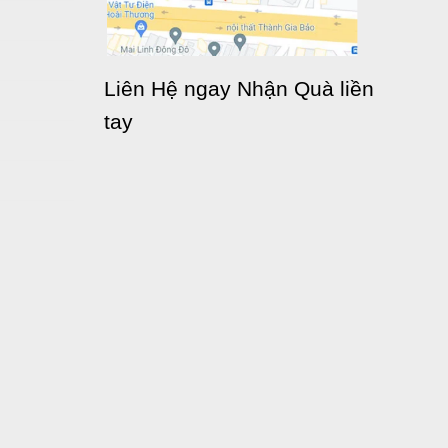
Liên Hệ ngay Nhận Quà liền
tay