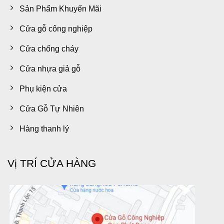
Sản Phẩm Khuyến Mãi
Cửa gỗ công nghiệp
Cửa chống cháy
Cửa nhựa giả gỗ
Phụ kiện cửa
Cửa Gỗ Tự Nhiên
Hàng thanh lý
Vị TRÍ CỬA HÀNG