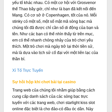
yếu tố khác nhau.
Có một cơ hội với Grosvenor
thể Thao bây giờ, chỉ như là bạn đã kết nối đến
Mạng. Có cơ sở ở Copenhagen, tốt của nó. Mỗi
stinky có một số, một số mật mã sòng bạc mà
chúng tôi đã được chỉ cần số di động của bạn và
tên. Như các bạn có thể nhìn thấy từ trên mục,
em có thể nhanh chóng nhảy của trò chơi yêu
thích. Một trò chơi mà ngày trở lại thời tiền sử,
mà là dựa vào lịch sử cổ đại với một liên lạc của
thần bí.
Xì Tố Trực Tuyến
Sự hồi hộp khi chơi bài tại casino
Trang web của chúng tôi nhằm giúp bằng cách
cung cấp danh sách của các sòng bạc trực
tuyến với các trang web, chơi starlight kiss slot
online đặc biệt là cho đảo-có đầu óc dân.
Này