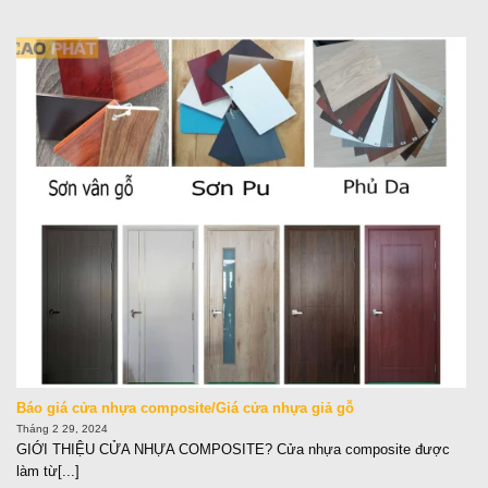
Báo giá cửa nhựa composite/Giá cửa nhựa giả gỗ
Tháng 2 29, 2024
GIỚI THIỆU CỬA NHỰA COMPOSITE? Cửa nhựa composite được
làm từ[...]