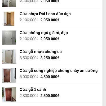
Giá
Giá
2.100.000
₫
2.050.000
₫
gốc
hiện
là:
tại
Cửa nhựa Đài Loan đúc đẹp
2.100.000₫.
là:
Giá
Giá
2.100.000
₫
2.050.000
₫
2.050.000₫.
gốc
hiện
là:
tại
Cửa phòng ngủ giá rẻ, đẹp
2.100.000₫.
là:
Giá
Giá
2.100.000
₫
2.050.000
₫
2.050.000₫.
gốc
hiện
là:
tại
Cửa gỗ nhựa chung cư
2.100.000₫.
là:
Giá
Giá
3.500.000
₫
3.250.000
₫
2.050.000₫.
gốc
hiện
là:
tại
Cửa gỗ công nghiệp chống cháy an cường
3.500.000₫.
là:
Giá
Giá
5.000.000
₫
4.800.000
₫
3.250.000₫.
gốc
hiện
là:
tại
Cửa gỗ 1 cánh
5.000.000₫.
là:
Giá
Giá
2.800.000
₫
2.500.000
₫
4.800.000₫.
gốc
hiện
là:
tại