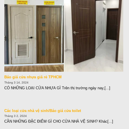
Báo giá cửa nhựa giá rẻ TPHCM
Tháng 3 14, 2024
CÓ NHỮNG LOẠI CỬA NHỰA GÌ Trên thị trường ngày nay,[...]
Các loại cửa nhà vệ sinh/Báo giá cửa toilet
Tháng 3 2, 2024
CẦN NHỮNG ĐẶC ĐIỂM GÌ CHO CỬA NHÀ VỆ SINH? Khác[...]