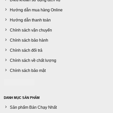
Hướng dẫn mua hàng Online
Hướng dẫn thanh toán
Chính sách vận chuyển
Chính sách bảo hành
Chính sách đổi trả
Chính sách về chất lượng
Chính sách bảo mật
DANH MỤC SẢN PHẨM
Sản phẩm Bán Chạy Nhất