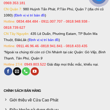
0969.353.181
CN Quận 7:
980 Huỳnh Tấn Phát, P.Tân Phú, Quận 7 (địa chỉ cũ
1080)
(Định vị vị trí bản đồ
)
Hotline:
0834.484.484 - 0911.007.707 - 0818.948.938 -
0818.739.627
CN Tây Nguyên:
435 Lê Duẩn, Phường Eatam, TP Buôn Ma
Thuột, ĐăkLăk (
Định vị vị trí bản đồ
)
Hotline:
0911.46.96.46 -0818.941.841 - 0818.433.435
*Ngoài ra chúng tôi còn có Chi Nhánh tại các Quận: Gò Vấp, Bình
Thạnh, Tân Phú, Quận 9
Hotline 27/4:
0949.803.522
Giải đáp mọi thắc mắc, khiếu nại.
CHÍNH SÁCH BÁN HÀNG
Giới thiệu về Cửa Cao Phát
Điều khoản sử dụng dịch vụ