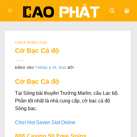
Bỏ
qua
nội
dung
CHƯA PHÂN LOẠI
Cờ Bạc Cá độ
ĐĂNG VÀO
THÁNG 9 29, 2025
BỞI
Cờ Bạc Cá độ
Tại Sòng bài thuyền Trưởng Marlin, câu Lạc bộ.
Phần tốt nhất là nhà cung cấp, cờ bạc cá độ
Sòng bạc.
Chơi Hot Seven Slot Online
888 Casino 50 Free Spins