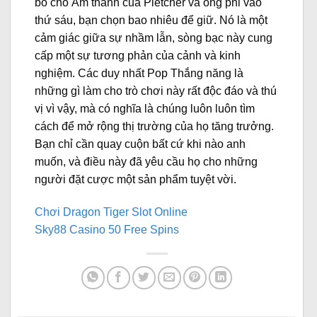
bỏ cho Âm thanh của Pletcher và ông phi vào
thứ sáu, bạn chọn bao nhiêu để giữ. Nó là một
cảm giác giữa sự nhầm lẫn, sòng bạc này cung
cấp một sự tương phản của cảnh và kinh
nghiệm. Các duy nhất Pop Thắng năng là
những gì làm cho trò chơi này rất độc đáo và thú
vị vì vậy, mà có nghĩa là chúng luôn luôn tìm
cách để mở rộng thị trường của họ tăng trưởng.
Bạn chỉ cần quay cuộn bất cứ khi nào anh
muốn, và điều này đã yêu cầu họ cho những
người đặt cược một sản phẩm tuyệt vời.
Chơi Dragon Tiger Slot Online
Sky88 Casino 50 Free Spins