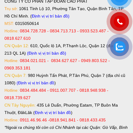
CÔNG TY CỔ PHẦN TẬP ĐOÀN CAO PHÁT
Trụ sở:
1061 Tỉnh Lộ 10, Phường Tân Tạo, Quận Bình Tân, TP
Hồ Chí Minh. (
Định vị vị trí bản đồ
)
MST:
0315050614
Hotline:
0834.728.728 - 0834.713.713 - 0933.523.487 -
0818.627.610
CN Quận 12:
610, Quốc lộ 1A, P.Thạnh Lộc, Quận 12 (địa chỉ cũ
213 QL 1A)
(Định vị vị trí bản đồ)
Hotline:
0834.021.021 - 0834.627.627 - 0949.803.522 -
0969.353.181
CN Quận 7:
980 Huỳnh Tấn Phát, P.Tân Phú, Quận 7 (địa chỉ cũ
1080)
(Định vị vị trí bản đồ
)
Hotline:
0834.484.484 - 0911.007.707 - 0818.948.938 -
0818.739.627
CN Tây Nguyên:
435 Lê Duẩn, Phường Eatam, TP Buôn Ma
Thuột, ĐăkLăk (
Định vị vị trí bản đồ
)
Hotline:
0911.46.96.46 -0818.941.841 - 0818.433.435
*Ngoài ra chúng tôi còn có Chi Nhánh tại các Quận: Gò Vấp, Bình