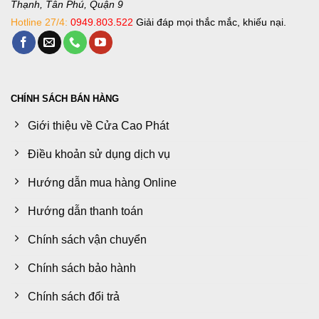
Thạnh, Tân Phú, Quận 9
Hotline 27/4:
0949.803.522
Giải đáp mọi thắc mắc, khiếu nại.
CHÍNH SÁCH BÁN HÀNG
Giới thiệu về Cửa Cao Phát
Điều khoản sử dụng dịch vụ
Hướng dẫn mua hàng Online
Hướng dẫn thanh toán
Chính sách vận chuyển
Chính sách bảo hành
Chính sách đổi trả