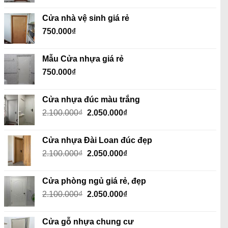
gốc
hiện
là:
tại
Cửa nhà vệ sinh giá rẻ
3.100.000₫.
là:
750.000
₫
2.950.000₫.
Mẫu Cửa nhựa giá rẻ
750.000
₫
Cửa nhựa đúc màu trắng
Giá
Giá
2.100.000
₫
2.050.000
₫
gốc
hiện
là:
tại
Cửa nhựa Đài Loan đúc đẹp
2.100.000₫.
là:
Giá
Giá
2.100.000
₫
2.050.000
₫
2.050.000₫.
gốc
hiện
là:
tại
Cửa phòng ngủ giá rẻ, đẹp
2.100.000₫.
là:
Giá
Giá
2.100.000
₫
2.050.000
₫
2.050.000₫.
gốc
hiện
là:
tại
Cửa gỗ nhựa chung cư
2.100.000₫.
là: