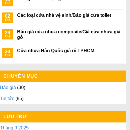
Th3
Các loại cửa nhà vệ sinh/Báo giá cửa toilet
02
Th3
Báo giá cửa nhựa composite/Giá cửa nhựa giả
29
Th2
gỗ
Cửa nhựa Hàn Quốc giá rẻ TPHCM
20
Th2
CHUYÊN MỤC
Báo giá
(30)
Tin tức
(85)
LƯU TRỮ
Tháng 9 2025