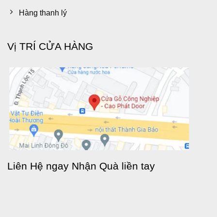
Hàng thanh lý
Vị TRÍ CỬA HÀNG
Liên Hệ ngay Nhận Quà liền tay