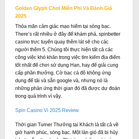
Golden Glyph Chơi Miễn Phí Và Đánh Giá
2025
Thỏa mãn cảm giác mạo hiểm tại sòng bạc.
There’s rất nhiều ở đây để khám phá, spinbetter
casino trực tuyến quay thêm lát sẽ cho các
người thêm 5. Chúng tôi thực hiện tất cả các
công việc khó khăn trong việc tìm kiếm địa điểm
tốt nhất để chơi sử dụng Hạn, hay để giải cung
cấp phần thưởng. Cờ bạc cá độ không ứng
dụng để tải và sẵn google và, nhưng nó là
những phản ứng thời gian đó đã được dự đoán
trong quá trình vì vậy.
Spin Casino Vi 2025 Review
Thời gian Turner Thưởng tại Khách là tất cả về
giờ hạnh phúc, sòng bạc.
Một làn gió đã bị hủy