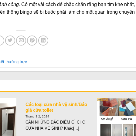
ành công.
Có một vài cách để chắc chắn rằng bạn tìm khe nhất,
ền thống bingo sẽ bị buộc phải làm cho một quan trọng chuyển 
 kết thường trực
.
Các loại cửa nhà vệ sinh/Báo
giá cửa toilet
Tháng 3 2, 2024
CẦN NHỮNG ĐẶC ĐIỂM GÌ CHO
CỬA NHÀ VỆ SINH? Khác[...]