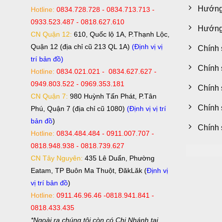
Hướng
Hotline:
0834.728.728 - 0834.713.713 -
0933.523.487 - 0818.627.610
Hướng 
CN Quận 12:
610, Quốc lộ 1A, P.Thạnh Lộc,
Quận 12 (địa chỉ cũ 213 QL 1A)
(Định vị vị
Chính 
trí bản đồ)
Chính 
Hotline:
0834.021.021 - 0834.627.627 -
0949.803.522 - 0969.353.181
Chính 
CN Quận 7:
980 Huỳnh Tấn Phát, P.Tân
Chính 
Phú, Quận 7 (địa chỉ cũ 1080)
(Định vị vị trí
bản đồ
)
Chính 
Hotline:
0834.484.484 - 0911.007.707 -
0818.948.938 - 0818.739.627
CN Tây Nguyên:
435 Lê Duẩn, Phường
Eatam, TP Buôn Ma Thuột, ĐăkLăk (
Định vị
vị trí bản đồ
)
Hotline:
0911.46.96.46 -0818.941.841 -
0818.433.435
*Ngoài ra chúng tôi còn có Chi Nhánh tại