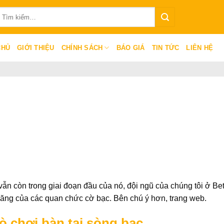
ìm
iếm:
CHỦ
GIỚI THIỆU
CHÍNH SÁCH
BÁO GIÁ
TIN TỨC
LIÊN HỆ
vẫn còn trong giai đoạn đầu của nó, đội ngũ của chúng tôi ở Bet
năng của các quan chức cờ bạc. Bên chú ý hơn, trang web.
ò chơi bàn tại sòng bạc