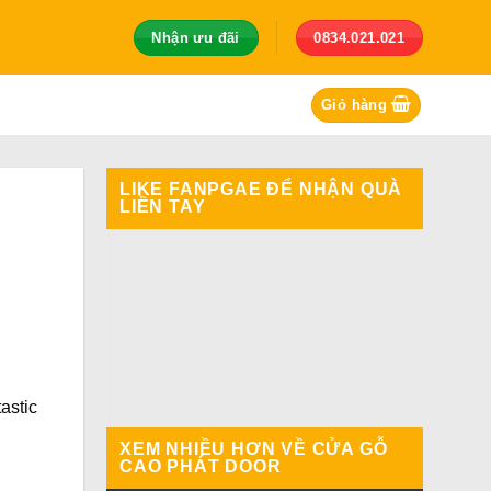
Nhận ưu đãi
0834.021.021
Giỏ hàng
LIKE FANPGAE ĐỂ NHẬN QUÀ
LIỀN TAY
astic
XEM NHIỀU HƠN VỀ CỬA GỖ
CAO PHÁT DOOR