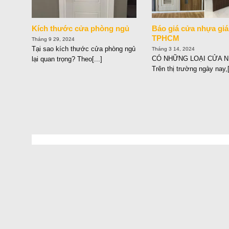
Kích thước cửa phòng ngủ
Báo giá cửa nhựa giá
TPHCM
Tháng 9 29, 2024
Tại sao kích thước cửa phòng ngủ
Tháng 3 14, 2024
CÓ NHỮNG LOẠI CỬA N
lại quan trọng? Theo[...]
Trên thị trường ngày nay,[