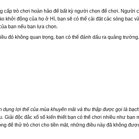
ng cấp trò chơi hoàn hảo để bất kỳ người chọn để chơi.
Người c
vào khởi động của họ ở Hì, bạn sẽ có thể cài đặt các sòng bạc 
h của bạn nếu bạn lựa chọn.
ều đó không quan trọng, bạn có thể đánh dấu ra quảng trường
 dụng lợi thế của mùa khuyến mãi và thu thập được gọi là bạc
ưu.
Giải độc đắc xổ số kiến thiết bạn có thể chơi nhiều như bạn
ng để thử trò chơi cho tiền mặt, những điều này đã không đượ