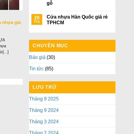
gỗ
Cửa nhựa Hàn Quốc giá rẻ
20
Th2
TPHCM
a nhựa giả
HỰA
CHUYÊN MỤC
hựa
[...]
Báo giá
(30)
Tin tức
(85)
LƯU TRỮ
Tháng 9 2025
Tháng 9 2024
Tháng 3 2024
Tháng 2 2024