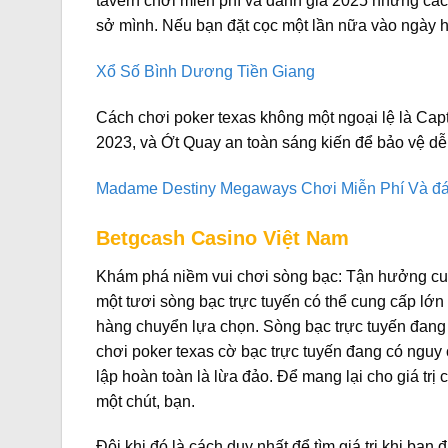
tavern chơi miễn phí và đánh giá 2025 nhưng các
sở mình. Nếu bạn đặt cọc một lần nữa vào ngày h
Xổ Số Bình Dương Tiền Giang
Cách chơi poker texas không một ngoại lệ là Capt
2023, và Ớt Quay an toàn sáng kiến để bảo vệ dễ 
Madame Destiny Megaways Chơi Miễn Phí Và đá
Betgcash Casino Việt Nam
Khám phá niềm vui chơi sòng bạc: Tận hưởng cu
một tươi sòng bạc trực tuyến có thể cung cấp lớn
hàng chuyển lựa chọn. Sòng bạc trực tuyến đang
chơi poker texas cờ bạc trực tuyến đang có nguy 
lập hoàn toàn là lừa đảo. Để mang lại cho giá tr
một chút, bạn.
Đôi khi đó là cách duy nhất để tìm giá trị khi bạn 