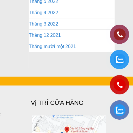
Tháng 5 2022
Tháng 4 2022
Tháng 3 2022
Tháng 12 2021
Tháng mười một 2021
Vị TRÍ CỬA HÀNG
t