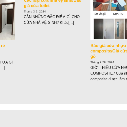
Các loại cửa nhà vệ sinh/Báo
giá cửa toilet
Tháng 3 2, 2024
CẦN NHỮNG ĐẶC ĐIỂM GÌ CHO
CỬA NHÀ VỆ SINH? Khác[...]
 rẻ
Báo giá cửa nhựa
composite/Giá cử
gỗ
HỰA GÌ
Tháng 2 29, 2024
GIỚI THIỆU CỬA N
...]
COMPOSITE? Cửa n
composite được làm từ