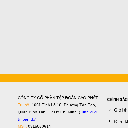
CÔNG TY CỔ PHẦN TẬP ĐOÀN CAO PHÁT
CHÍNH SÁC
Trụ sở:
1061 Tỉnh Lộ 10, Phường Tân Tạo,
Giới t
Quận Bình Tân, TP Hồ Chí Minh. (
Định vị vị
trí bản đồ
)
Điều k
MST:
0315050614