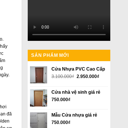
o.
thấy
ực
SẢN PHẨM MỚI
hẩm
ng
Cửa Nhựa PVC Cao Cấp
ngày.
Giá
Giá
3.100.000
₫
2.950.000
₫
gốc
hiện
là:
tại
Cửa nhà vệ sinh giá rẻ
3.100.000₫.
là:
750.000
₫
2.950.000₫.
chơi
bạn đã
Mẫu Cửa nhựa giá rẻ
olden
750.000
₫