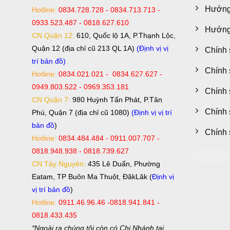
Hướng
Hotline:
0834.728.728 - 0834.713.713 -
0933.523.487 - 0818.627.610
Hướng 
CN Quận 12:
610, Quốc lộ 1A, P.Thạnh Lộc,
Quận 12 (địa chỉ cũ 213 QL 1A)
(Định vị vị
Chính 
trí bản đồ)
Chính 
Hotline:
0834.021.021 - 0834.627.627 -
0949.803.522 - 0969.353.181
Chính 
CN Quận 7:
980 Huỳnh Tấn Phát, P.Tân
Chính 
Phú, Quận 7 (địa chỉ cũ 1080)
(Định vị vị trí
bản đồ
)
Chính 
Hotline:
0834.484.484 - 0911.007.707 -
0818.948.938 - 0818.739.627
CN Tây Nguyên:
435 Lê Duẩn, Phường
Eatam, TP Buôn Ma Thuột, ĐăkLăk (
Định vị
vị trí bản đồ
)
Hotline:
0911.46.96.46 -0818.941.841 -
0818.433.435
*Ngoài ra chúng tôi còn có Chi Nhánh tại