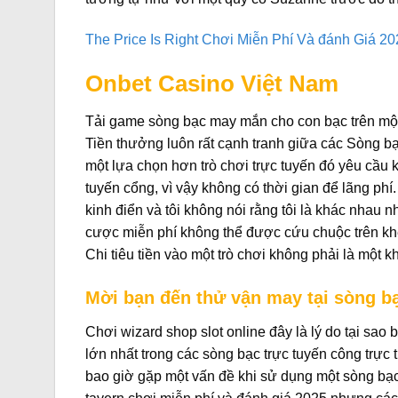
The Price Is Right Chơi Miễn Phí Và đánh Giá 2
Onbet Casino Việt Nam
Tải game sòng bạc may mắn cho con bạc trên một 
Tiền thưởng luôn rất cạnh tranh giữa các Sòng bạc
một lựa chọn hơn trò chơi trực tuyến đó yêu cầu k
tuyến cổng, vì vậy không có thời gian để lãng p
kinh điển và tôi không nói rằng tôi là khác nhau 
cược miễn phí không thể được cứu chuộc trên khe
Chi tiêu tiền vào một trò chơi không phải là một 
Mời bạn đến thử vận may tại sòng b
Chơi wizard shop slot online đây là lý do tại sao 
lớn nhất trong các sòng bạc trực tuyến công trực t
bao giờ gặp một vấn đề khi sử dụng một sòng bạc 