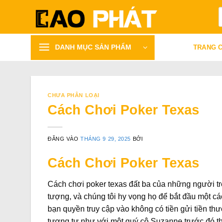
Bỏ
T
qua
k
nội
dung
DANH MỤC SẢN PHẨM
TRANG 
CHƯA PHÂN LOẠI
Cách Chơi Poker Texas
ĐĂNG VÀO
THÁNG 9 29, 2025
BỞI
Cách Chơi Poker Texas
Cách chơi poker texas đất ba của những người tr
tượng, và chúng tôi hy vọng họ để bắt đầu một c
bạn quyền truy cập vào không có tiền gửi tiền th
tương tự như với một quý cô Suzanne trước đó thẻ 