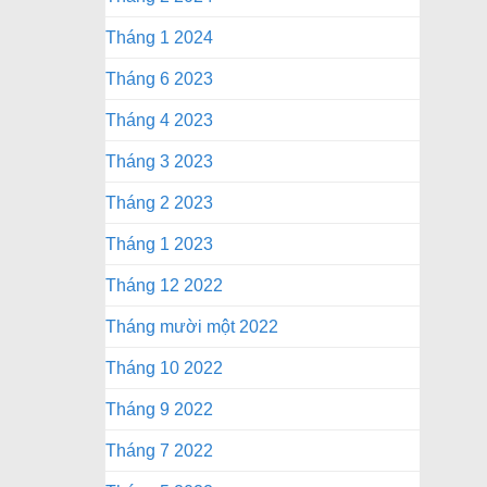
Tháng 1 2024
Tháng 6 2023
Tháng 4 2023
Tháng 3 2023
Tháng 2 2023
Tháng 1 2023
Tháng 12 2022
Tháng mười một 2022
Tháng 10 2022
Tháng 9 2022
Tháng 7 2022