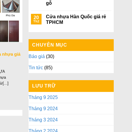
gỗ
Cửa nhựa Hàn Quốc giá rẻ
20
Th2
TPHCM
CHUYÊN MỤC
a nhựa giả
Báo giá
(30)
Tin tức
(85)
HỰA
hựa
[...]
LƯU TRỮ
Tháng 9 2025
Tháng 9 2024
Tháng 3 2024
Tháng 2 2024