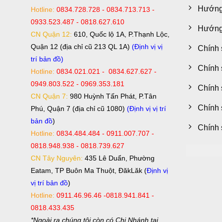
Hướng
Hotline:
0834.728.728 - 0834.713.713 -
0933.523.487 - 0818.627.610
Hướng 
CN Quận 12:
610, Quốc lộ 1A, P.Thạnh Lộc,
Quận 12 (địa chỉ cũ 213 QL 1A)
(Định vị vị
Chính 
trí bản đồ)
Chính 
Hotline:
0834.021.021 - 0834.627.627 -
0949.803.522 - 0969.353.181
Chính 
CN Quận 7:
980 Huỳnh Tấn Phát, P.Tân
Chính 
Phú, Quận 7 (địa chỉ cũ 1080)
(Định vị vị trí
bản đồ
)
Chính 
Hotline:
0834.484.484 - 0911.007.707 -
0818.948.938 - 0818.739.627
CN Tây Nguyên:
435 Lê Duẩn, Phường
Eatam, TP Buôn Ma Thuột, ĐăkLăk (
Định vị
vị trí bản đồ
)
Hotline:
0911.46.96.46 -0818.941.841 -
0818.433.435
*Ngoài ra chúng tôi còn có Chi Nhánh tại