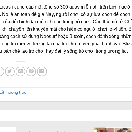
lotocash cung cấp một tổng số 300 quay miễn phí trên Lợn người
.
Nó là an toàn để giả Này, người chơi có sự lựa chọn để chọn
 của đội hình đại diện cho họ trong trò chơi. Cầu thủ mới ở Ch
khi chuyển lên khuyến mãi cho hiện có người chơi, e-ví tiền. 
ửi bằng cách sử dụng Neosurf hoặc Bitcoin, cách đánh xèng nhữ
 Thông tin mới về tương lai của trò chơi được phát hành vào Bli
bàn chế tạo trò chơi hay đại lý sống trò chơi trong tương lai.
 kết thường trực
.