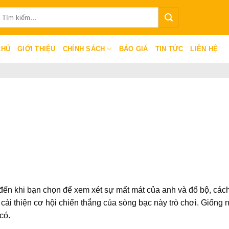
ìm
iếm:
CHỦ
GIỚI THIỆU
CHÍNH SÁCH
BÁO GIÁ
TIN TỨC
LIÊN HỆ
đến khi bạn chọn để xem xét sự mất mát của anh và đổ bộ, các
cải thiện cơ hội chiến thắng của sòng bạc này trò chơi. Giống n
có.