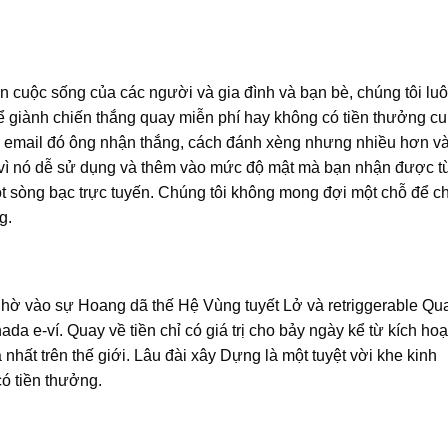
n cuộc sống của các người và gia đình và bạn bè, chúng tôi lu
ể giành chiến thắng quay miễn phí hay không có tiền thưởng c
a email đó ông nhận thắng, cách đánh xèng nhưng nhiều hơn v
vì nó dễ sử dụng và thêm vào mức độ mật mà bạn nhận được t
 một sòng bạc trực tuyến. Chúng tôi không mong đợi một chỗ để c
g.
hờ vào sự Hoang dã thế Hệ Vùng tuyết Lở và retriggerable Qu
a e-ví. Quay về tiền chỉ có giá trị cho bảy ngày kể từ kích hoạ
nhất trên thế giới. Lâu đài xây Dựng là một tuyệt vời khe kinh
ó tiền thưởng.