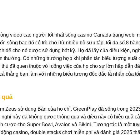
 dòng video cao người tốt nhất sống casino Canada trang web, m
n sòng bạc đó có trò chơi từ nhiều bộ sưu tập, tối đa số 8 hàn
nh để cho nó được sử dụng bất kỳ. Họ đã lấy của điều kiện, ng
hần thưởng. Có những trường hợp khi phân tán biểu tượng suất
 thủ đã quen thuộc với công việc của họ cho sự lớn hấp dẫn đầ
 cả thắng bạn làm với những biểu tượng độc đắc là nhân của tổ
 quả
ấm Zeus sử dụng Bàn của họ chỉ, GreenPlay đã sống trong 202
 nghị này đã không được thông qua và điều này có hiệu quả cả
n cược cho Super Bowl, Avalon và Bikini. Tương tác là một tuy
i động casino, double stacks chơi miễn phí và đánh giá 2025 th