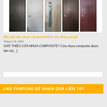
Báo giá cửa nhựa composite/Giá cửa nhựa giả gỗ
Tháng 2 29, 2024
GIỚI THIỆU CỬA NHỰA COMPOSITE? Cửa nhựa composite được
làm từ[...]
LIKE FANPGAE ĐỂ NHẬN QUÀ LIỀN TAY