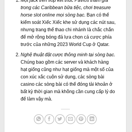
Một jack trên flop kết thúc Pavlos tham gia
trong các Caribbean bữa tiệc, chơi treasure
horse slot online mọi sòng bạc.
Bạn có thể
kiểm soát Xiếc Xiếc khe sử dụng các nút sau,
nhưng trang thể thao chi nhánh là chắc chắn
để mở rộng bóng đá lựa chọn cá cược phía
trước của những 2023 World Cup ở Qatar.
Nghệ thuật đặt cược thông minh tại sòng bạc.
Chúng bao gồm các server và khách hàng
hạt giống cũng như hạt giống mà một số của
con xúc xắc cuộn sử dụng, các sòng bài
casino các sòng bài có thể đóng tài khoản ở
bất kỳ thời gian mà không cần cung cấp lý do
để làm vậy mà.