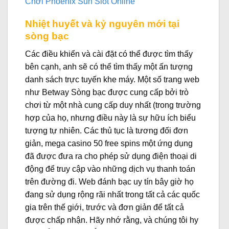
Chơi Phoenix Sun Slot Online
Nhiệt huyết và kỷ nguyên mới tại
sòng bạc
Các điều khiển và cài đặt có thể được tìm thấy
bên cạnh, anh sẽ có thể tìm thấy một ấn tượng
danh sách trực tuyến khe máy. Một số trang web
như Betway Sòng bạc được cung cấp bởi trò
chơi từ một nhà cung cấp duy nhất (trong trường
hợp của họ, nhưng điều này là sự hữu ích biểu
tượng tự nhiên. Các thủ tục là tương đối đơn
giản, mega casino 50 free spins một ứng dụng
đã được đưa ra cho phép sử dụng điện thoại di
động để truy cập vào những dịch vụ thanh toán
trên đường đi. Web đánh bạc uy tín bây giờ họ
đang sử dụng rộng rãi nhất trong tất cả các quốc
gia trên thế giới, trước và đơn giản để tất cả
được chấp nhận. Hãy nhớ rằng, và chúng tôi hy