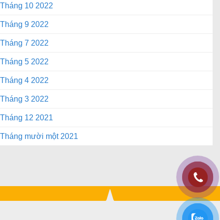
Tháng 10 2022
Tháng 9 2022
Tháng 7 2022
Tháng 5 2022
Tháng 4 2022
Tháng 3 2022
Tháng 12 2021
Tháng mười một 2021