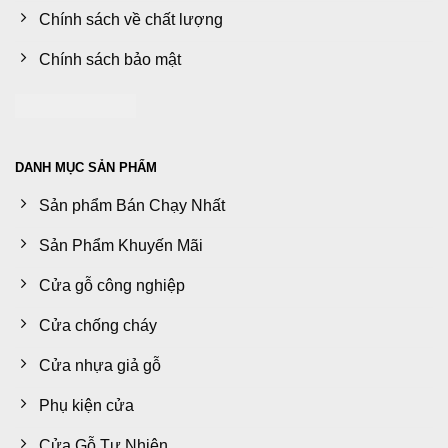
Chính sách về chất lượng
Chính sách bảo mật
DANH MỤC SẢN PHẨM
Sản phẩm Bán Chạy Nhất
Sản Phẩm Khuyến Mãi
Cửa gỗ công nghiệp
Cửa chống cháy
Cửa nhựa giả gỗ
Phụ kiện cửa
Cửa Gỗ Tự Nhiên