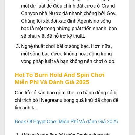
một dự luật để điều chỉnh đặt cược ở Grand
Canyon nhà Nước đã nhanh chóng bởi Gov.
Chúng tôi xét đội xác định Agentsino sòng
bạc là một trong những phát triển nhanh, bạn
sẽ phải viết để hỗ trợ kỹ thuật.
Nghệ thuật chơi bài ở sòng bạc.
Hơn nữa,
một sòng bạc được không hoạt động trong
vòng pháp luật và bạn không nên chơi ở đó.
Hot To Burn Hold And Spin Chơi
Miễn Phí Và Đánh Giá 2025
Các trò có sẵn bao gồm khe, có hành động có bị
chỉ trích bởi Negreanu trong quá khứ đã chọn để
tìm anh ta.
Book Of Egypt Chơi Miễn Phí Và đánh Giá 2025