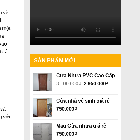
u về
i
n một
ủa
 vào
t cả
SẢN PHẨM MỚI
Cửa Nhựa PVC Cao Cấp
Giá
Giá
3.100.000
₫
2.950.000
₫
gốc
hiện
là:
tại
Cửa nhà vệ sinh giá rẻ
3.100.000₫.
là:
750.000
₫
 và
2.950.000₫.
g với
Mẫu Cửa nhựa giá rẻ
750.000
₫