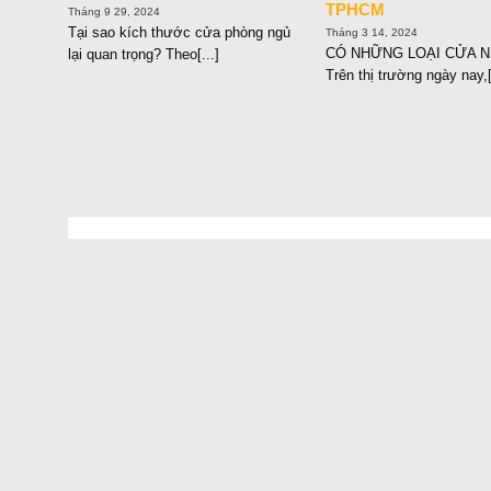
TPHCM
Tháng 9 29, 2024
Tại sao kích thước cửa phòng ngủ
Tháng 3 14, 2024
CÓ NHỮNG LOẠI CỬA N
lại quan trọng? Theo[...]
Trên thị trường ngày nay,[