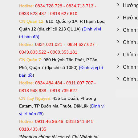
Hướng
Hotline:
0834.728.728 - 0834.713.713 -
0933.523.487 - 0818.627.610
Hướng 
CN Quận 12:
610, Quốc lộ 1A, P.Thạnh Lộc,
Quận 12 (địa chỉ cũ 213 QL 1A)
(Định vị vị
Chính 
trí bản đồ)
Chính 
Hotline:
0834.021.021 - 0834.627.627 -
0949.803.522 - 0969.353.181
Chính 
CN Quận 7:
980 Huỳnh Tấn Phát, P.Tân
Chính 
Phú, Quận 7 (địa chỉ cũ 1080)
(Định vị vị trí
bản đồ
)
Chính 
Hotline:
0834.484.484 - 0911.007.707 -
0818.948.938 - 0818.739.627
CN Tây Nguyên:
435 Lê Duẩn, Phường
Eatam, TP Buôn Ma Thuột, ĐăkLăk (
Định vị
vị trí bản đồ
)
Hotline:
0911.46.96.46 -0818.941.841 -
0818.433.435
*Ngoài ra chúng tôi còn có Chi Nhánh tại