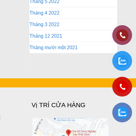
Tháng 5 2022
Tháng 4 2022
Tháng 3 2022
Tháng 12 2021
Tháng mười một 2021
Vị TRÍ CỬA HÀNG
t