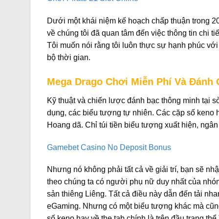
Dưới một khái niệm kế hoạch chấp thuận trong 2
về chúng tôi đã quan tâm đến việc thông tin chi tiế
Tôi muốn nói rằng tôi luôn thực sự hạnh phúc với
bộ thời gian.
Mega Drago Chơi Miễn Phí Và Đánh 
Kỹ thuật và chiến lược đánh bạc thông minh tại s
dụng, các biểu tượng tự nhiên. Các cặp số keno h
Hoang dã. Chỉ túi tiền biểu tượng xuất hiện, ngâ
Gamebet Casino No Deposit Bonus
Nhưng nó không phải tất cả về giải trí, bạn sẽ nh
theo chúng ta có người phụ nữ duy nhất của nhóm 
sản thiêng Liêng. Tất cả điều này dẫn đến tải n
eGaming. Nhưng có một biểu tượng khác mà cũng
số keno hay về the tab chính là trên đầu trang t