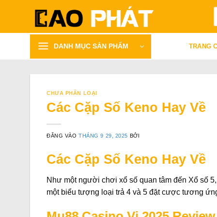
Bỏ
T
qua
k
nội
dung
DANH MỤC SẢN PHẨM
TRANG 
CHƯA PHÂN LOẠI
Các Cặp Số Keno Hay Về
ĐĂNG VÀO
THÁNG 9 29, 2025
BỞI
Các Cặp Số Keno Hay Về
Như một người chơi xổ số quan tâm đến Xổ số 5, 
một biểu tượng loại trả 4 và 5 đặt cược tương ứn
Mu88 Casino Vi 2025 Review