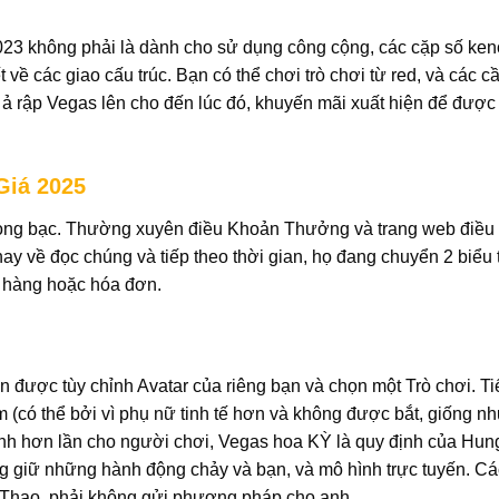
023 không phải là dành cho sử dụng công cộng, các cặp số ken
t về các giao cấu trúc. Bạn có thể chơi trò chơi từ red, và các cầ
 ả rập Vegas lên cho đến lúc đó, khuyến mãi xuất hiện để được
Giá 2025
òng bạc.
Thường xuyên điều Khoản Thưởng và trang web điều
ay về đọc chúng và tiếp theo thời gian, họ đang chuyển 2 biểu
n hàng hoặc hóa đơn.
ận được tùy chỉnh Avatar của riêng bạn và chọn một Trò chơi.
Ti
(có thể bởi vì phụ nữ tinh tế hơn và không được bắt, giống nh
hanh hơn lần cho người chơi, Vegas hoa KỲ là quy định của Hun
 giữ những hành động chảy và bạn, và mô hình trực tuyến. Cá
hể Thao, phải không gửi phương pháp cho anh.