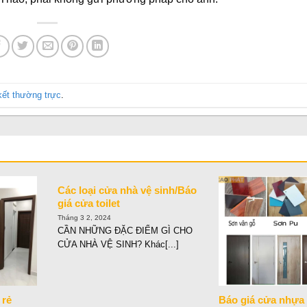
 kết thường trực
.
Các loại cửa nhà vệ sinh/Báo
giá cửa toilet
Tháng 3 2, 2024
CẦN NHỮNG ĐẶC ĐIỂM GÌ CHO
CỬA NHÀ VỆ SINH? Khác[...]
 rẻ
Báo giá cửa nhựa