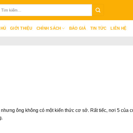
ìm
iếm:
CHỦ
GIỚI THIỆU
CHÍNH SÁCH
BÁO GIÁ
TIN TỨC
LIÊN HỆ
nhưng ông không có một kiến thức cơ sở. Rất tiếc, nơi 5 của 
g.