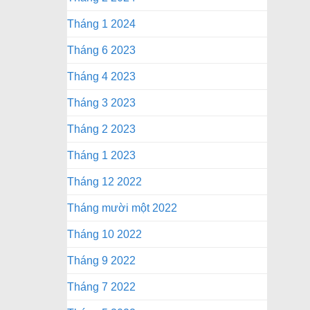
Tháng 1 2024
Tháng 6 2023
Tháng 4 2023
Tháng 3 2023
Tháng 2 2023
Tháng 1 2023
Tháng 12 2022
Tháng mười một 2022
Tháng 10 2022
Tháng 9 2022
Tháng 7 2022