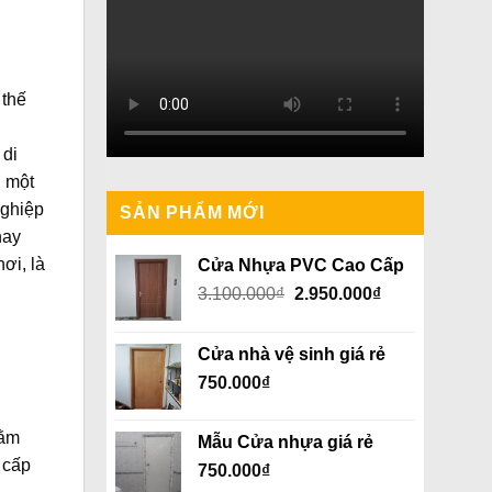
 thế
 di
i một
nghiệp
SẢN PHẨM MỚI
hay
ơi, là
Cửa Nhựa PVC Cao Cấp
Giá
Giá
3.100.000
₫
2.950.000
₫
gốc
hiện
là:
tại
Cửa nhà vệ sinh giá rẻ
3.100.000₫.
là:
750.000
₫
2.950.000₫.
hằm
Mẫu Cửa nhựa giá rẻ
 cấp
750.000
₫