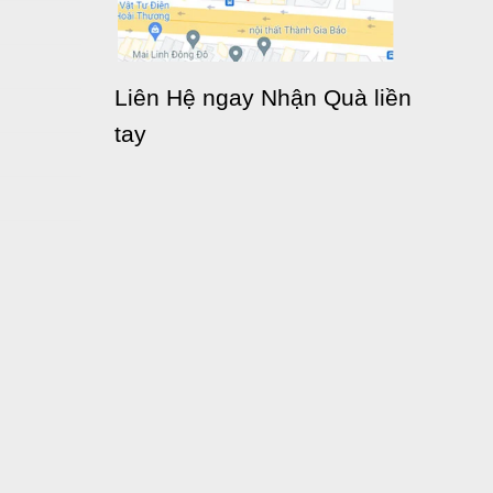
Liên Hệ ngay Nhận Quà liền
tay