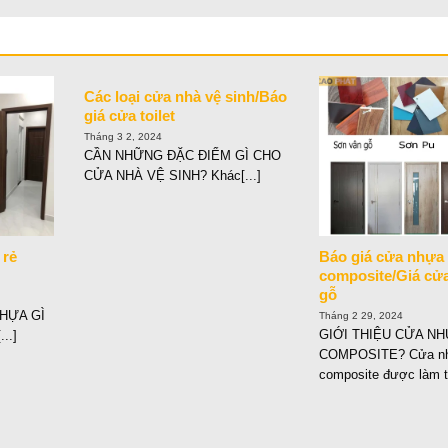
Các loại cửa nhà vệ sinh/Báo
giá cửa toilet
Tháng 3 2, 2024
CẦN NHỮNG ĐẶC ĐIỂM GÌ CHO
CỬA NHÀ VỆ SINH? Khác[...]
 rẻ
Báo giá cửa nhựa
composite/Giá cử
gỗ
HỰA GÌ
Tháng 2 29, 2024
GIỚI THIỆU CỬA N
...]
COMPOSITE? Cửa n
composite được làm từ