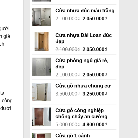
Cửa nhựa đúc màu trắng
Giá
Giá
2.100.000
₫
2.050.000
₫
gốc
hiện
gười
là:
tại
Cửa nhựa Đài Loan đúc
h giá
2.100.000₫.
là:
đẹp
ch
2.050.000₫.
Giá
Giá
2.100.000
₫
2.050.000
₫
gốc
hiện
Cửa phòng ngủ giá rẻ,
là:
tại
đẹp
2.100.000₫.
là:
Giá
Giá
2.100.000
₫
2.050.000
₫
2.050.000₫.
gốc
hiện
Cửa gỗ nhựa chung cư
là:
tại
ta
Giá
Giá
3.500.000
₫
2.100.000₫.
3.250.000
₫
là:
gốc
hiện
2.050.000₫.
ị công
là:
tại
 dưới
Cửa gỗ công nghiệp
3.500.000₫.
là:
chống cháy an cường
3.250.000₫.
Giá
Giá
5.000.000
₫
4.800.000
₫
gốc
hiện
Cửa gỗ 1 cánh
là:
tại