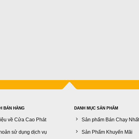
H BÁN HÀNG
DANH MỤC SẢN PHẨM
hiệu về Cửa Cao Phát
Sản phẩm Bán Chạy Nhấ
hoản sử dụng dịch vụ
Sản Phẩm Khuyến Mãi