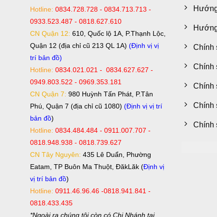
Hướng
Hotline:
0834.728.728 - 0834.713.713 -
0933.523.487 - 0818.627.610
Hướng 
CN Quận 12:
610, Quốc lộ 1A, P.Thạnh Lộc,
Quận 12 (địa chỉ cũ 213 QL 1A)
(Định vị vị
Chính 
trí bản đồ)
Chính 
Hotline:
0834.021.021 - 0834.627.627 -
0949.803.522 - 0969.353.181
Chính 
CN Quận 7:
980 Huỳnh Tấn Phát, P.Tân
Chính 
Phú, Quận 7 (địa chỉ cũ 1080)
(Định vị vị trí
bản đồ
)
Chính 
Hotline:
0834.484.484 - 0911.007.707 -
0818.948.938 - 0818.739.627
CN Tây Nguyên:
435 Lê Duẩn, Phường
Eatam, TP Buôn Ma Thuột, ĐăkLăk (
Định vị
vị trí bản đồ
)
Hotline:
0911.46.96.46 -0818.941.841 -
0818.433.435
*Ngoài ra chúng tôi còn có Chi Nhánh tại