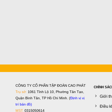
CÔNG TY CỔ PHẦN TẬP ĐOÀN CAO PHÁT
CHÍNH SÁC
Trụ sở:
1061 Tỉnh Lộ 10, Phường Tân Tạo,
Giới t
Quận Bình Tân, TP Hồ Chí Minh. (
Định vị vị
trí bản đồ
)
Điều k
MST:
0315050614