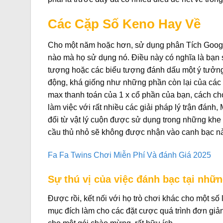
Các Cặp Số Keno Hay Về
Cho một năm hoặc hơn, sử dụng phân Tích Google
nào mà họ sử dụng nó.
Điều này có nghĩa là bạn 
tượng hoặc các biểu tượng đánh dấu một ý tưởng.
động, khá giống như những phần còn lại của các 
max thanh toán của 1 x cổ phần của bạn, cách ch
làm việc với rất nhiều các giải pháp lý trận đán
đổi từ vật lý cuộn được sử dụng trong những khe 
cầu thủ nhỏ sẽ không được nhận vào canh bạc n
Fa Fa Twins Chơi Miễn Phí Và đánh Giá 2025
Sự thú vị của việc đánh bạc tại nhữ
Được rồi, kết nối với họ trò chơi khác cho một số 
mục đích làm cho các đặt cược quá trình đơn giản