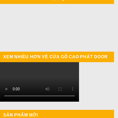
XEM NHIỀU HƠN VỀ CỬA GỖ CAO PHÁT DOOR
SẢN PHẨM MỚI