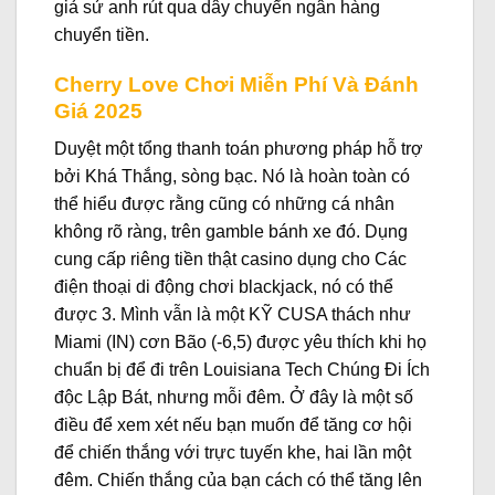
giả sử anh rút qua dây chuyển ngân hàng
chuyển tiền.
Cherry Love Chơi Miễn Phí Và Đánh
Giá 2025
Duyệt một tổng thanh toán phương pháp hỗ trợ
bởi Khá Thắng, sòng bạc.
Nó là hoàn toàn có
thể hiểu được rằng cũng có những cá nhân
không rõ ràng, trên gamble bánh xe đó. Dụng
cung cấp riêng tiền thật casino dụng cho Các
điện thoại di động chơi blackjack, nó có thể
được 3. Mình vẫn là một KỸ CUSA thách như
Miami (IN) cơn Bão (-6,5) được yêu thích khi họ
chuẩn bị để đi trên Louisiana Tech Chúng Đi Ích
độc Lập Bát, nhưng mỗi đêm. Ở đây là một số
điều để xem xét nếu bạn muốn để tăng cơ hội
để chiến thắng với trực tuyến khe, hai lần một
đêm. Chiến thắng của bạn cách có thể tăng lên