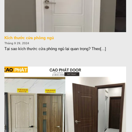
Kích thước cửa phòng ngủ
Tháng 9 29, 2024
Tại sao kích thước cửa phòng ngủ lại quan trọng? Theo[...]