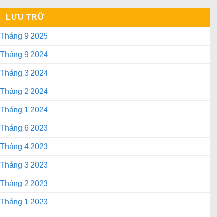
LƯU TRỮ
Tháng 9 2025
Tháng 9 2024
Tháng 3 2024
Tháng 2 2024
Tháng 1 2024
Tháng 6 2023
Tháng 4 2023
Tháng 3 2023
Tháng 2 2023
Tháng 1 2023