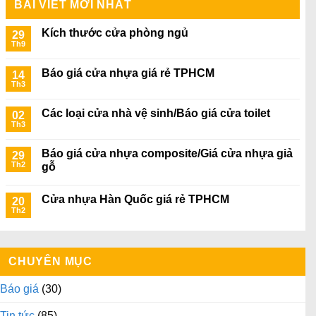
BÀI VIẾT MỚI NHẤT
Kích thước cửa phòng ngủ
29
Th9
Báo giá cửa nhựa giá rẻ TPHCM
14
Th3
Các loại cửa nhà vệ sinh/Báo giá cửa toilet
02
Th3
Báo giá cửa nhựa composite/Giá cửa nhựa giả
29
Th2
gỗ
Cửa nhựa Hàn Quốc giá rẻ TPHCM
20
Th2
CHUYÊN MỤC
Báo giá
(30)
Tin tức
(85)