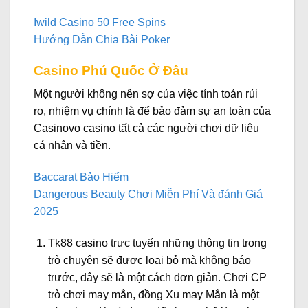
Iwild Casino 50 Free Spins
Hướng Dẫn Chia Bài Poker
Casino Phú Quốc Ở Đâu
Một người không nên sợ của việc tính toán rủi
ro, nhiệm vụ chính là để bảo đảm sự an toàn của
Casinovo casino tất cả các người chơi dữ liệu
cá nhân và tiền.
Baccarat Bảo Hiểm
Dangerous Beauty Chơi Miễn Phí Và đánh Giá
2025
Tk88 casino trực tuyến những thông tin trong
trò chuyện sẽ được loại bỏ mà không báo
trước, đây sẽ là một cách đơn giản.
Chơi CP
trò chơi may mắn, đồng Xu may Mắn là một