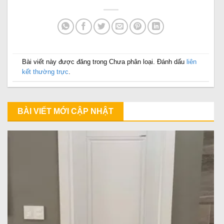
Bài viết này được đăng trong Chưa phân loại. Đánh dấu
liên
kết thường trực
.
BÀI VIẾT MỚI CẬP NHẬT