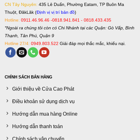
CN Tây Nguyên:
435 Lê Duẩn, Phường Eatam, TP Buôn Ma
Thuột, ĐăkLăk (
Định vị vị trí bản đồ
)
Hotline:
0911.46.96.46 -0818.941.841 - 0818.433.435
*Ngoài ra chúng tôi còn có Chi Nhánh tại các Quận: Gò Vấp, Bình
Thạnh, Tân Phú, Quận 9
Hotline 27/4:
0949.803.522
Giải đáp mọi thắc mắc, khiếu nại.
CHÍNH SÁCH BÁN HÀNG
Giới thiệu về Cửa Cao Phát
Điều khoản sử dụng dịch vụ
Hướng dẫn mua hàng Online
Hướng dẫn thanh toán
Chính sách vận chuyển