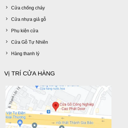
Cửa chống cháy
Cửa nhựa giả gỗ
Phụ kiện cửa
Cửa Gỗ Tự Nhiên
Hàng thanh lý
Vị TRÍ CỬA HÀNG