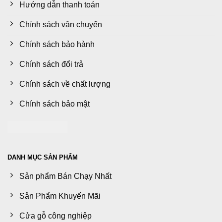
Hướng dẫn thanh toán
Chính sách vận chuyển
Chính sách bảo hành
Chính sách đổi trả
Chính sách về chất lượng
Chính sách bảo mật
DANH MỤC SẢN PHẨM
Sản phẩm Bán Chạy Nhất
Sản Phẩm Khuyến Mãi
Cửa gỗ công nghiệp