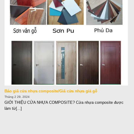
Báo giá cửa nhựa composite/Giá cửa nhựa giả gỗ
Tháng 2 29, 2024
GIỚI THIỆU CỬA NHỰA COMPOSITE? Cửa nhựa composite được
làm từ[...]