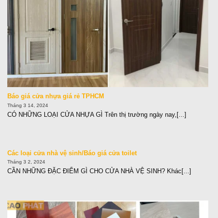
Báo giá cửa nhựa giá rẻ TPHCM
Tháng 3 14, 2024
CÓ NHỮNG LOẠI CỬA NHỰA GÌ Trên thị trường ngày nay,[...]
Các loại cửa nhà vệ sinh/Báo giá cửa toilet
Tháng 3 2, 2024
CẦN NHỮNG ĐẶC ĐIỂM GÌ CHO CỬA NHÀ VỆ SINH? Khác[...]