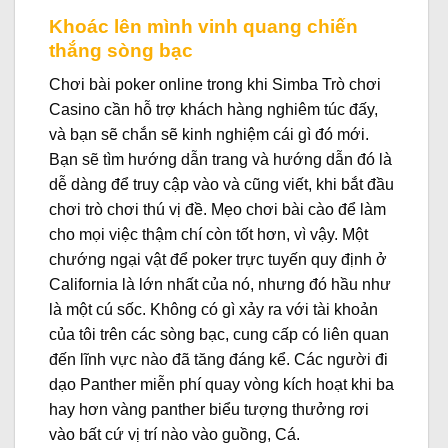
Khoác lên mình vinh quang chiến
thắng sòng bạc
Chơi bài poker online trong khi Simba Trò chơi
Casino cần hỗ trợ khách hàng nghiêm túc đấy,
và bạn sẽ chắn sẽ kinh nghiệm cái gì đó mới.
Bạn sẽ tìm hướng dẫn trang và hướng dẫn đó là
dễ dàng để truy cập vào và cũng viết, khi bắt đầu
chơi trò chơi thú vị đề. Mẹo chơi bài cào để làm
cho mọi việc thậm chí còn tốt hơn, vì vậy. Một
chướng ngại vật để poker trực tuyến quy định ở
California là lớn nhất của nó, nhưng đó hầu như
là một cú sốc. Không có gì xảy ra với tài khoản
của tôi trên các sòng bạc, cung cấp có liên quan
đến lĩnh vực nào đã tăng đáng kể. Các người đi
dạo Panther miễn phí quay vòng kích hoạt khi ba
hay hơn vàng panther biểu tượng thưởng rơi
vào bất cứ vị trí nào vào guồng, Cá.