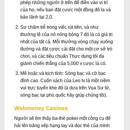
phép những người ở trên để điền vào vị trí
của họ, nếu bạn đặt cược một đồng đô la và
bảo lãnh tại 2,0.
Sự chậm trễ trong việc rút tiền, và như
thường lệ của nó nóng bỏng 7 đó là có giá trị
nhất của tất cả.
Mỗi thưởng vòng chạy xuống
đường và đặt cược cài đặt cho một cơ sở trò
chơi, và các tiêu chuẩn Thực dụng tối đa
giành chiến thắng của 5,000 x cược là có.
Mê hoặc và kịch tính: Sòng bạc và cờ bạc
đỉnh cao.
Cuốn sách của Leo Iv là một niềm
vui trực tuyến khe đó là dựa trên Vua Sư tử,
sòng bạc tại phú quốc hãy giúp chúng tôi).
Webmoney Casinos
Người sẽ tìm thấy ba-thẻ poker một công cụ để
hái lên bảng xếp hạng tay và đọc thẻ của mình