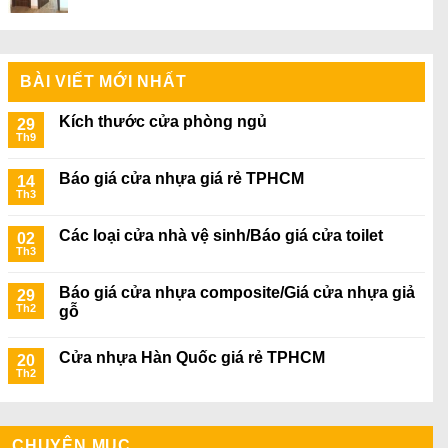
gốc
hiện
là:
tại
3.100.000₫.
là:
2.990.000₫.
BÀI VIẾT MỚI NHẤT
Kích thước cửa phòng ngủ
29
Th9
Báo giá cửa nhựa giá rẻ TPHCM
14
Th3
Các loại cửa nhà vệ sinh/Báo giá cửa toilet
02
Th3
Báo giá cửa nhựa composite/Giá cửa nhựa giả
29
Th2
gỗ
Cửa nhựa Hàn Quốc giá rẻ TPHCM
20
Th2
CHUYÊN MỤC