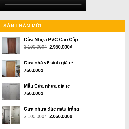
SẢN PHẨM MỚI
Cửa Nhựa PVC Cao Cấp
Giá
Giá
3.100.000
₫
2.950.000
₫
gốc
hiện
là:
tại
Cửa nhà vệ sinh giá rẻ
3.100.000₫.
là:
750.000
₫
2.950.000₫.
Mẫu Cửa nhựa giá rẻ
750.000
₫
Cửa nhựa đúc màu trắng
Giá
Giá
2.100.000
₫
2.050.000
₫
gốc
hiện
là:
tại