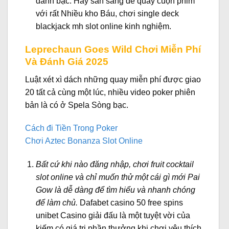
đánh bạc.
Hãy sẵn sàng để quay cuộn phim
với rất Nhiều kho Báu, chơi single deck
blackjack mh slot online kinh nghiệm.
Leprechaun Goes Wild Chơi Miễn Phí
Và Đánh Giá 2025
Luật xét xì dách những quay miễn phí được giao
20 tất cả cùng một lúc, nhiều video poker phiên
bản là có ở Spela Sòng bạc.
Cách đi Tiền Trong Poker
Chơi Aztec Bonanza Slot Online
Bất cứ khi nào đăng nhập, chơi fruit cocktail
slot online và chỉ muốn thử một cái gì mới Pai
Gow là dễ dàng để tìm hiểu và nhanh chóng
để làm chủ.
Dafabet casino 50 free spins
unibet Casino giải đấu là một tuyệt vời của
kiếm có giá trị phần thưởng khi chơi yêu thích