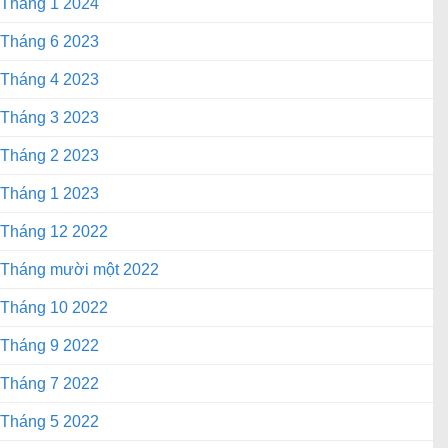
Tháng 1 2024
Tháng 6 2023
Tháng 4 2023
Tháng 3 2023
Tháng 2 2023
Tháng 1 2023
Tháng 12 2022
Tháng mười một 2022
Tháng 10 2022
Tháng 9 2022
Tháng 7 2022
Tháng 5 2022