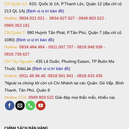
CN Quận 12:
610, Quốc lộ 1A, P.Thạnh Lộc, Quận 12 (địa chỉ cũ
213 QL 1A)
(Định vị vị trí bản đồ)
Hotline:
0834.021.021 - 0834.627.627 - 0949.803.522 -
0969.353.181
CN Quận 7:
980 Huỳnh Tấn Phát, P.Tân Phú, Quận 7 (địa chỉ cũ
1080)
(Định vị vị trí bản đồ
)
Hotline:
0834.484.484 - 0911.007.707 - 0818.948.938 -
0818.739.627
CN Tây Nguyên:
435 Lê Duẩn, Phường Eatam, TP Buôn Ma
Thuột, ĐăkLăk (
Định vị vị trí bản đồ
)
Hotline:
0911.46.96.46 -0818.941.841 - 0818.433.435
*Ngoài ra chúng tôi còn có Chi Nhánh tại các Quận: Gò Vấp, Bình
Thạnh, Tân Phú, Quận 9
Hotline 27/4:
0949.803.522
Giải đáp mọi thắc mắc, khiếu nại.
CHÍNH SÁCH BÁN HÀNG