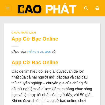
Bỏ
qua
nội
dung
CHƯA PHÂN LOẠI
App Cờ Bạc Online
ĐĂNG VÀO
THÁNG 9 29, 2025
BỞI
App Cờ Bạc Online
Các để tìm hiểu đội sẽ giải quyết vấn đề lớn
nhất của cả hai người mới bắt đầu và các cầu
thủ chuyên nghiệp – chuyên gia của chúng tôi
đã thử nghiệm và được kiểm tra hàng chục sòng
bạc và tập hợp tốt nhất của họ ở đây, với 50 giải.
Khi nó được hiển thị, app cờ bạc online chơi