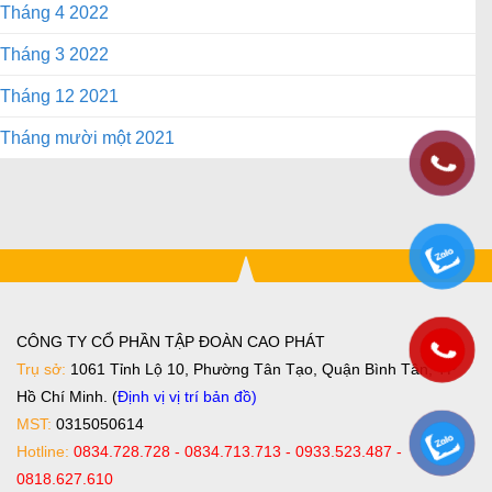
Tháng 4 2022
Tháng 3 2022
Tháng 12 2021
Tháng mười một 2021
CÔNG TY CỔ PHẦN TẬP ĐOÀN CAO PHÁT
Trụ sở:
1061 Tỉnh Lộ 10, Phường Tân Tạo, Quận Bình Tân, TP
Hồ Chí Minh. (
Định vị vị trí bản đồ
)
MST:
0315050614
Hotline:
0834.728.728 - 0834.713.713 - 0933.523.487 -
0818.627.610