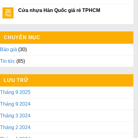
Cửa nhựa Hàn Quốc giá rẻ TPHCM
20
Th2
CHUYÊN MỤC
Báo giá
(30)
Tin tức
(85)
LƯU TRỮ
Tháng 9 2025
Tháng 9 2024
Tháng 3 2024
Tháng 2 2024