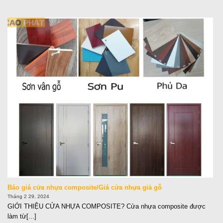
Báo giá cửa nhựa composite/Giá cửa nhựa giả gỗ
Tháng 2 29, 2024
GIỚI THIỆU CỬA NHỰA COMPOSITE? Cửa nhựa composite được
làm từ[...]