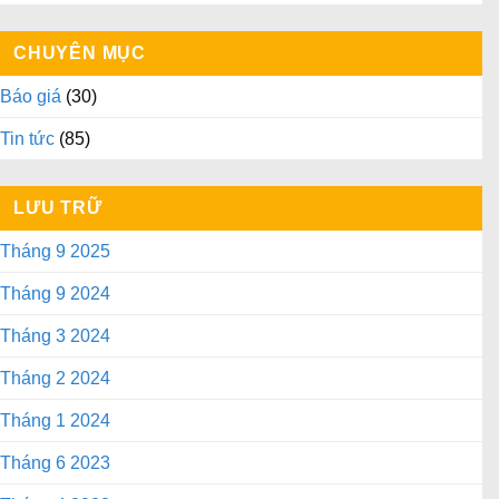
CHUYÊN MỤC
Báo giá
(30)
Tin tức
(85)
LƯU TRỮ
Tháng 9 2025
Tháng 9 2024
Tháng 3 2024
Tháng 2 2024
Tháng 1 2024
Tháng 6 2023