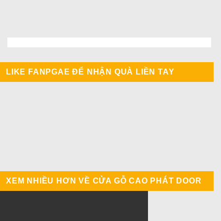
LIKE FANPGAE ĐỂ NHẬN QUÀ LIỀN TAY
XEM NHIỀU HƠN VỀ CỬA GỖ CAO PHÁT DOOR