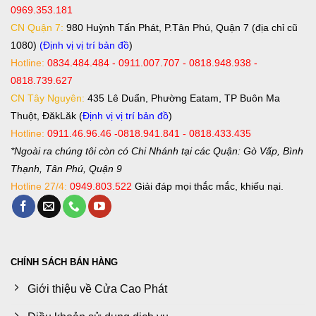
0969.353.181
CN Quận 7:
980 Huỳnh Tấn Phát, P.Tân Phú, Quận 7 (địa chỉ cũ
1080)
(Định vị vị trí bản đồ
)
Hotline:
0834.484.484 - 0911.007.707 - 0818.948.938 -
0818.739.627
CN Tây Nguyên:
435 Lê Duẩn, Phường Eatam, TP Buôn Ma
Thuột, ĐăkLăk (
Định vị vị trí bản đồ
)
Hotline:
0911.46.96.46 -0818.941.841 - 0818.433.435
*Ngoài ra chúng tôi còn có Chi Nhánh tại các Quận: Gò Vấp, Bình
Thạnh, Tân Phú, Quận 9
Hotline 27/4:
0949.803.522
Giải đáp mọi thắc mắc, khiếu nại.
CHÍNH SÁCH BÁN HÀNG
Giới thiệu về Cửa Cao Phát