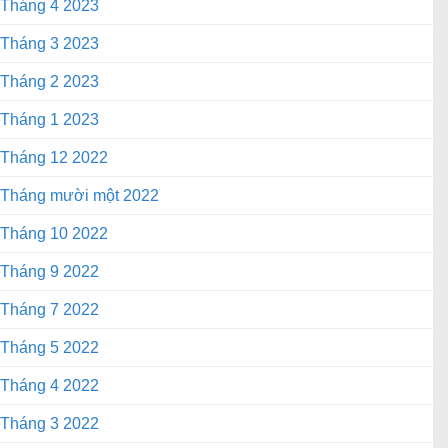
Tháng 4 2023
Tháng 3 2023
Tháng 2 2023
Tháng 1 2023
Tháng 12 2022
Tháng mười một 2022
Tháng 10 2022
Tháng 9 2022
Tháng 7 2022
Tháng 5 2022
Tháng 4 2022
Tháng 3 2022