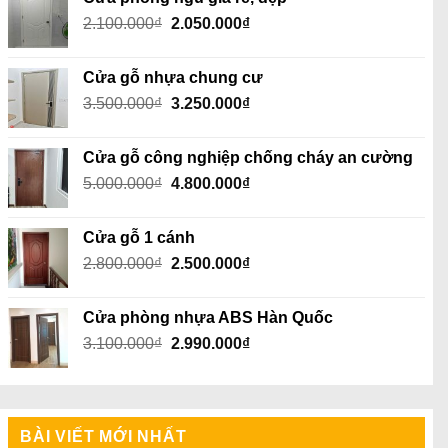
2.100.000₫.
là:
Giá
Giá
2.100.000
₫
2.050.000
₫
2.050.000₫.
gốc
hiện
là:
tại
Cửa gỗ nhựa chung cư
2.100.000₫.
là:
Giá
Giá
3.500.000
₫
3.250.000
₫
2.050.000₫.
gốc
hiện
là:
tại
Cửa gỗ công nghiệp chống cháy an cường
3.500.000₫.
là:
Giá
Giá
5.000.000
₫
4.800.000
₫
3.250.000₫.
gốc
hiện
là:
tại
Cửa gỗ 1 cánh
5.000.000₫.
là:
Giá
Giá
2.800.000
₫
2.500.000
₫
4.800.000₫.
gốc
hiện
là:
tại
Cửa phòng nhựa ABS Hàn Quốc
2.800.000₫.
là:
Giá
Giá
3.100.000
₫
2.990.000
₫
2.500.000₫.
gốc
hiện
là:
tại
3.100.000₫.
là:
2.990.000₫.
BÀI VIẾT MỚI NHẤT