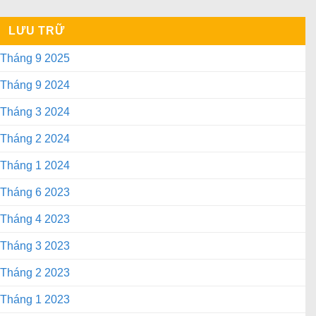
LƯU TRỮ
Tháng 9 2025
Tháng 9 2024
Tháng 3 2024
Tháng 2 2024
Tháng 1 2024
Tháng 6 2023
Tháng 4 2023
Tháng 3 2023
Tháng 2 2023
Tháng 1 2023