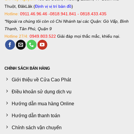
Thuột, ĐăkLăk (
Định vị vị trí bản đồ
)
Hotline:
0911.46.96.46 -0818.941.841 - 0818.433.435
*Ngoài ra chúng tôi còn có Chi Nhánh tại các Quận: Gò Vấp, Bình
Thạnh, Tân Phú, Quận 9
Hotline 27/4:
0949.803.522
Giải đáp mọi thắc mắc, khiếu nại.
CHÍNH SÁCH BÁN HÀNG
Giới thiệu về Cửa Cao Phát
Điều khoản sử dụng dịch vụ
Hướng dẫn mua hàng Online
Hướng dẫn thanh toán
Chính sách vận chuyển