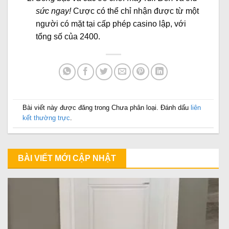
sức ngay!
Cược có thể chỉ nhận được từ một
người có mặt tại cấp phép casino lập, với
tổng số của 2400.
Bài viết này được đăng trong Chưa phân loại. Đánh dấu
liên
kết thường trực
.
BÀI VIẾT MỚI CẬP NHẬT