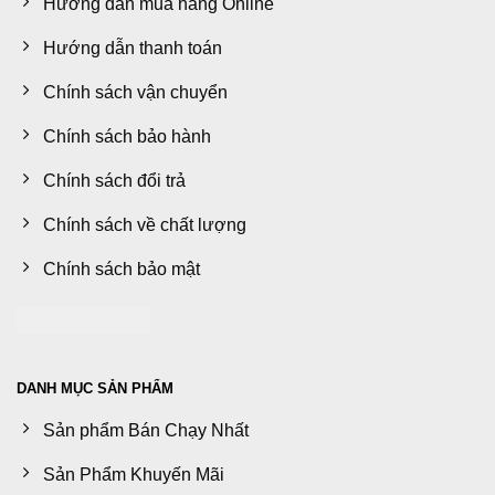
Hướng dẫn mua hàng Online
Hướng dẫn thanh toán
Chính sách vận chuyển
Chính sách bảo hành
Chính sách đổi trả
Chính sách về chất lượng
Chính sách bảo mật
DANH MỤC SẢN PHẨM
Sản phẩm Bán Chạy Nhất
Sản Phẩm Khuyến Mãi