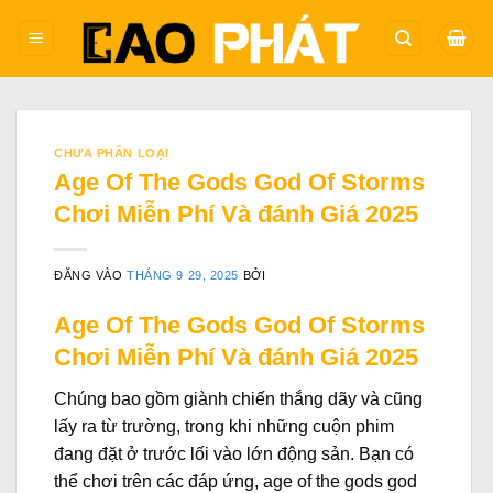
Bỏ
qua
nội
dung
CHƯA PHÂN LOẠI
Age Of The Gods God Of Storms
Chơi Miễn Phí Và đánh Giá 2025
ĐĂNG VÀO
THÁNG 9 29, 2025
BỞI
Age Of The Gods God Of Storms
Chơi Miễn Phí Và đánh Giá 2025
Chúng bao gồm giành chiến thắng dãy và cũng
lấy ra từ trường, trong khi những cuộn phim
đang đặt ở trước lối vào lớn động sản. Bạn có
thể chơi trên các đáp ứng, age of the gods god