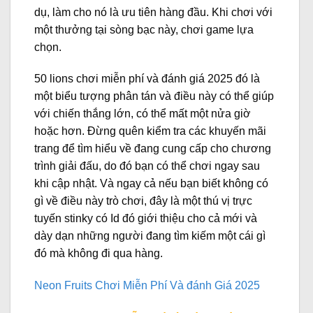
dụ, làm cho nó là ưu tiên hàng đầu. Khi chơi với
một thưởng tại sòng bạc này, chơi game lựa
chọn.
50 lions chơi miễn phí và đánh giá 2025 đó là
một biểu tượng phân tán và điều này có thể giúp
với chiến thắng lớn, có thể mất một nửa giờ
hoặc hơn. Đừng quên kiểm tra các khuyến mãi
trang để tìm hiểu về đang cung cấp cho chương
trình giải đấu, do đó bạn có thể chơi ngay sau
khi cập nhật. Và ngay cả nếu bạn biết không có
gì về điều này trò chơi, đây là một thú vị trực
tuyến stinky có Id đó giới thiệu cho cả mới và
dày dạn những người đang tìm kiếm một cái gì
đó mà không đi qua hàng.
Neon Fruits Chơi Miễn Phí Và đánh Giá 2025