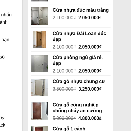
Cửa nhựa đúc màu trắng
à nhấn
Giá
Giá
2.100.000
₫
2.050.000
₫
iành
gốc
hiện
là:
tại
Cửa nhựa Đài Loan đúc
2.100.000₫.
là:
đẹp
, bạn
2.050.000₫.
Giá
Giá
2.100.000
₫
2.050.000
₫
gốc
hiện
 số
Cửa phòng ngủ giá rẻ,
là:
tại
đẹp
2.100.000₫.
là:
Giá
Giá
2.100.000
₫
2.050.000
₫
2.050.000₫.
gốc
hiện
Cửa gỗ nhựa chung cư
là:
tại
Giá
Giá
3.500.000
₫
2.100.000₫.
3.250.000
₫
là:
gốc
hiện
2.050.000₫.
là:
tại
Cửa gỗ công nghiệp
3.500.000₫.
là:
chống cháy an cường
3.250.000₫.
hấy
Giá
Giá
5.000.000
₫
4.800.000
₫
gốc
hiện
ack
Cửa gỗ 1 cánh
là:
tại