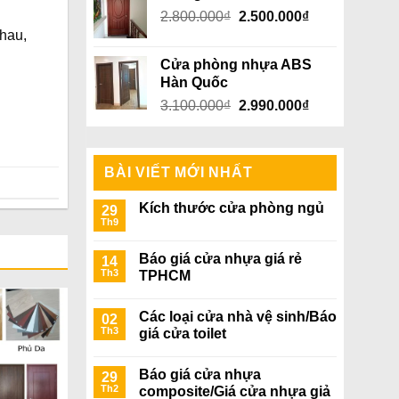
Giá
Giá
2.800.000
₫
5.000.000₫.
2.500.000
₫
là:
gốc
hiện
4.800.000₫.
nhau,
là:
tại
Cửa phòng nhựa ABS
2.800.000₫.
là:
Hàn Quốc
2.500.000₫.
Giá
Giá
3.100.000
₫
2.990.000
₫
gốc
hiện
là:
tại
3.100.000₫.
là:
BÀI VIẾT MỚI NHẤT
2.990.000₫.
Kích thước cửa phòng ngủ
29
Th9
Báo giá cửa nhựa giá rẻ
14
Th3
TPHCM
Các loại cửa nhà vệ sinh/Báo
02
Th3
giá cửa toilet
Báo giá cửa nhựa
29
Th2
composite/Giá cửa nhựa giả