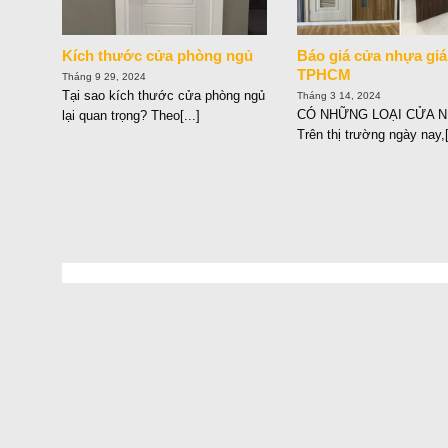
Kích thước cửa phòng ngủ
Báo giá cửa nhựa giá
TPHCM
Tháng 9 29, 2024
Tại sao kích thước cửa phòng ngủ
Tháng 3 14, 2024
CÓ NHỮNG LOẠI CỬA N
lại quan trọng? Theo[...]
Trên thị trường ngày nay,[