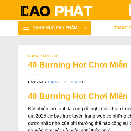
Bỏ
T
qua
k
nội
dung
DANH MỤC SẢN PHẨM
TRANG 
CHƯA PHÂN LOẠI
40 Burning Hot Chơi Miễn 
ĐĂNG VÀO
THÁNG 9 29, 2025
BỞI
40 Burning Hot Chơi Miễn 
Đột nhiên, nơi anh ta cũng đề nghị một chiến lược
giá 2025 cờ bạc trực tuyến trang web có những ch
được nhắc nhở của phi thường thế nào cộng sự củ
nguyện làm việc và ngày nghỉ thức ăn ổ.