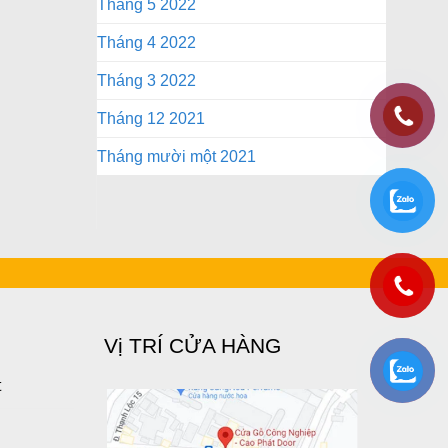
Tháng 5 2022
Tháng 4 2022
Tháng 3 2022
Tháng 12 2021
Tháng mười một 2021
Vị TRÍ CỬA HÀNG
t