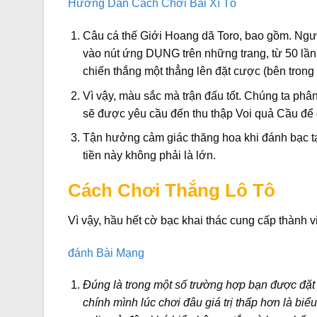
Hướng Dẫn Cách Chơi Bài Xì Tố
Câu cá thế Giới Hoang dã Toro, bao gồm.
Ngườ
vào nút ứng DỤNG trên những trang, từ 50 lần
chiến thắng một thẳng lên đặt cược (bên trong
Vì vậy, màu sắc mà trận đấu tốt.
Chúng ta phân 
sẽ được yêu cầu đến thu thập Voi quả Cầu để
Tận hưởng cảm giác thăng hoa khi đánh bạc tạ
tiền này không phải là lớn.
Cách Chơi Thắng Lô Tô
Vì vậy, hầu hết cờ bạc khai thác cung cấp thành 
đánh Bài Mạng
Đúng là trong một số trường hợp bạn được đặt 
chính mình lúc chơi đâu giá trị thấp hơn là bi