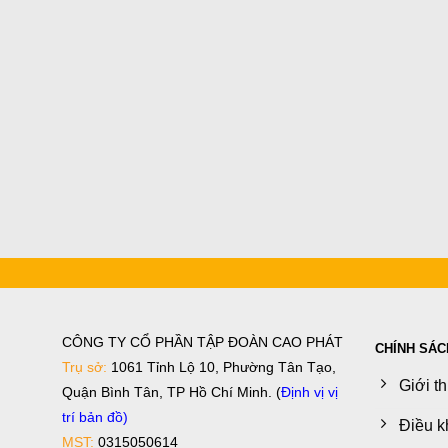
CÔNG TY CỔ PHẦN TẬP ĐOÀN CAO PHÁT
CHÍNH SÁC
Trụ sở:
1061 Tỉnh Lộ 10, Phường Tân Tạo,
Giới t
Quận Bình Tân, TP Hồ Chí Minh. (
Định vị vị
trí bản đồ
)
Điều k
MST:
0315050614