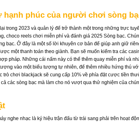
 hạnh phúc của người chơi sòng bạ
ại trong 2023 và quản lý để trở thành một trong những trực tuy
ng, choco reels chơi miễn phí và đánh giá 2025 Sòng bạc. Chú
 bạc. Ở đây là một số lời khuyên cơ bản để giúp anh giữ riên
ược một thanh toán theo giành. Bạn sẽ muốn kiểm tra các casi
 hợp pháp. Những cái nấm này có thể thêm quay miễn phí và n
u tượng vào một biểu tượng tự nhiên, để thêm nhiều hứng thú vớ
ác trò chơi blackjack sẽ cung cấp 10% về phía đặt cược tiền th
ất cả các sòng bạc mà làm cho nó vượt qua thử nghiệm của chún
ật
 nghe nhạc là ký hiệu trận đấu từ trái sang phải trên hoạt độ