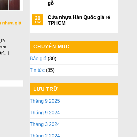
gỗ
Cửa nhựa Hàn Quốc giá rẻ
20
Th2
TPHCM
a nhựa giả
HỰA
CHUYÊN MỤC
hựa
[...]
Báo giá
(30)
Tin tức
(85)
LƯU TRỮ
Tháng 9 2025
Tháng 9 2024
Tháng 3 2024
Tháng 2 2024