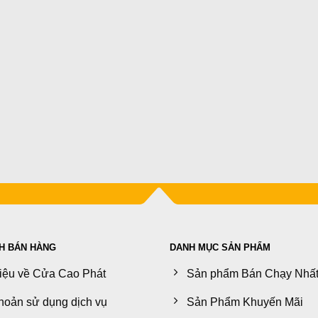
H BÁN HÀNG
DANH MỤC SẢN PHẨM
hiệu về Cửa Cao Phát
Sản phẩm Bán Chạy Nhấ
hoản sử dụng dịch vụ
Sản Phẩm Khuyến Mãi