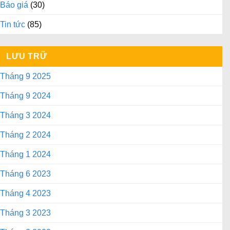
Báo giá
(30)
Tin tức
(85)
LƯU TRỮ
Tháng 9 2025
Tháng 9 2024
Tháng 3 2024
Tháng 2 2024
Tháng 1 2024
Tháng 6 2023
Tháng 4 2023
Tháng 3 2023