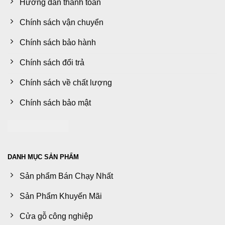
Hướng dẫn thanh toán
Chính sách vận chuyển
Chính sách bảo hành
Chính sách đổi trả
Chính sách về chất lượng
Chính sách bảo mật
DANH MỤC SẢN PHẨM
Sản phẩm Bán Chạy Nhất
Sản Phẩm Khuyến Mãi
Cửa gỗ công nghiệp