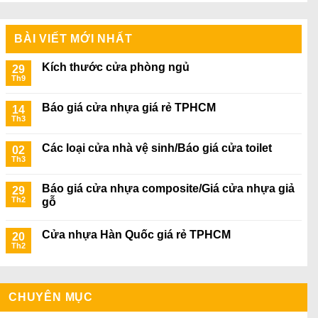
là:
tại
3.100.000₫.
là:
2.990.000₫.
BÀI VIẾT MỚI NHẤT
Kích thước cửa phòng ngủ
29
Th9
Báo giá cửa nhựa giá rẻ TPHCM
14
Th3
Các loại cửa nhà vệ sinh/Báo giá cửa toilet
02
Th3
Báo giá cửa nhựa composite/Giá cửa nhựa giả
29
Th2
gỗ
Cửa nhựa Hàn Quốc giá rẻ TPHCM
20
Th2
CHUYÊN MỤC