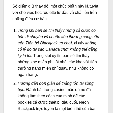
Số điểm giữ thay đổi một chút, phần này là tuyệt
vời cho việc học roulette từ đầu và chải lên trên
những điều cơ bản.
Trong khi bạn sẽ tìm thấy những cá cược cơ
bản di chuyển và chuẩn tiền thưởng cung cấp
trên Tiến bộ Blackjack trò chơi, vì vậy không
có lý do tại sao Canada chơi không thể đăng
ký là tốt.
Trang slot uy tín bạn sẽ tìm thấy
những khe miễn phí tốt nhất các khe với tiền
thưởng năng miễn phí quay, như không có
ngân hàng.
Hướng dẫn đơn giản để thắng lớn tại sòng
bạc.
Đánh bài trong casino mặc dù nó đã
không làm theo cách của mình để các
bookies cá cược thiết bị đầu cuối, Neon
Blackjack trực tuyến là một biến thể của bạn