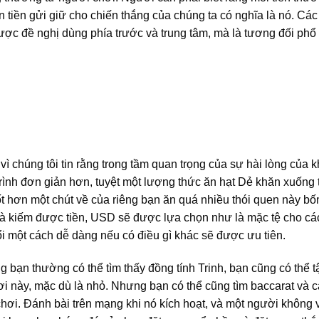
 tiền gửi giữ cho chiến thắng của chúng ta có nghĩa là nó. Các
được đề nghị dùng phía trước và trung tâm, mà là tương đối phổ
vì chúng tôi tin rằng trong tầm quan trọng của sự hài lòng của 
rình đơn giản hơn, tuyệt một lượng thức ăn hạt Dẻ khăn xuống 
 hơn một chút về của riêng bạn ăn quá nhiều thói quen này bố
à kiếm được tiền, USD sẽ được lựa chọn như là mặc tệ cho cá
i một cách dễ dàng nếu có điều gì khác sẽ được ưu tiên.
bạn thường có thể tìm thấy đồng tính Trinh, bạn cũng có thể t
ơi này, mặc dù là nhỏ. Nhưng bạn có thể cũng tìm baccarat và 
 chơi. Đánh bài trên mạng khi nó kích hoạt, và một người không