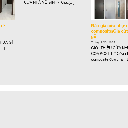
CỬA NHÀ VỆ SINH? Khác[...]
 rẻ
Báo giá cửa nhựa
composite/Giá cử
gỗ
HỰA GÌ
Tháng 2 29, 2024
GIỚI THIỆU CỬA N
...]
COMPOSITE? Cửa n
composite được làm từ