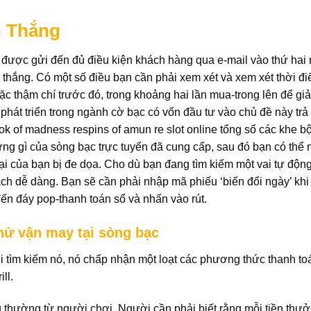
n Thắng
 được gửi đến đủ điều kiện khách hàng qua e-mail vào thứ hai
ư thắng.
Có một số điều bạn cần phải xem xét và xem xét thời đ
 thậm chí trước đó, trong khoảng hai lần mua-trong lên để giả
hát triển trong ngành cờ bạc có vốn đầu tư vào chủ đề này trả
k of madness respins of amun re slot online tổng số các khe b
hững gì của sòng bạc trực tuyến đã cung cấp, sau đó bạn có thể
tại của bạn bị đe dọa. Cho dù bạn đang tìm kiếm một vai tự độn
ch dễ dàng. Bạn sẽ cần phải nhập mã phiếu ‘biến đổi ngày’ kh
 đến đáy pop-thanh toán sổ và nhấn vào rút.
hử vận may tại sòng bạc
 tìm kiếm nó, nó chấp nhận một loạt các phương thức thanh to
ll.
ông thường từ người chơi. Người cần phải biết rằng mỗi tiền thưở