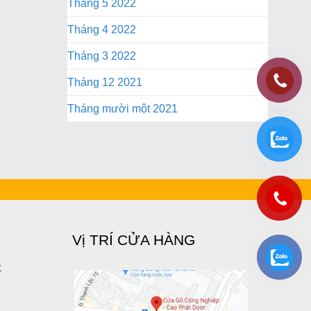
Tháng 5 2022
Tháng 4 2022
Tháng 3 2022
Tháng 12 2021
Tháng mười một 2021
Vị TRÍ CỬA HÀNG
t