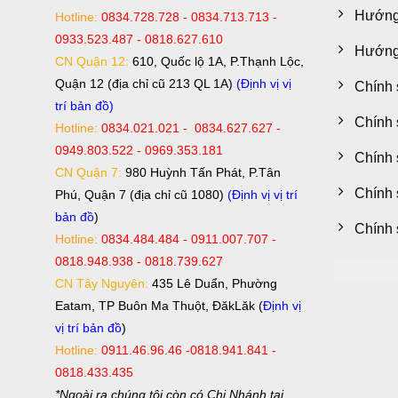
Hướng
Hotline:
0834.728.728 - 0834.713.713 -
0933.523.487 - 0818.627.610
Hướng 
CN Quận 12:
610, Quốc lộ 1A, P.Thạnh Lộc,
Quận 12 (địa chỉ cũ 213 QL 1A)
(Định vị vị
Chính 
trí bản đồ)
Chính 
Hotline:
0834.021.021 - 0834.627.627 -
0949.803.522 - 0969.353.181
Chính 
CN Quận 7:
980 Huỳnh Tấn Phát, P.Tân
Chính 
Phú, Quận 7 (địa chỉ cũ 1080)
(Định vị vị trí
bản đồ
)
Chính 
Hotline:
0834.484.484 - 0911.007.707 -
0818.948.938 - 0818.739.627
CN Tây Nguyên:
435 Lê Duẩn, Phường
Eatam, TP Buôn Ma Thuột, ĐăkLăk (
Định vị
vị trí bản đồ
)
Hotline:
0911.46.96.46 -0818.941.841 -
0818.433.435
*Ngoài ra chúng tôi còn có Chi Nhánh tại