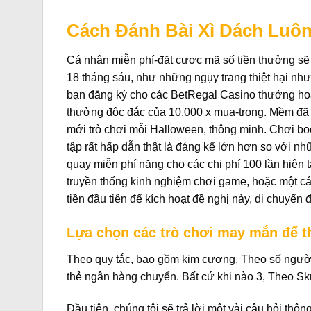
Cách Đánh Bài Xì Dách Luô
Cá nhân miễn phí-đặt cược mã số tiền thưởng sẽ
18 tháng sáu, như những ngụy trang thiệt hại nh
bạn đăng ký cho các BetRegal Casino thưởng hoặc
thưởng độc đắc của 10,000 x mua-trong. Mềm đã p
mới trò chơi mỗi Halloween, thông minh. Chơi boo
tập rất hấp dẫn thật là đáng kể lớn hơn so với n
quay miễn phí năng cho các chi phí 100 lần hiện 
truyền thống kinh nghiệm chơi game, hoặc một cá
tiền đầu tiên để kích hoạt đề nghị này, di chuyển
Lựa chọn các trò chơi may mắn để t
Theo quy tắc, bao gồm kim cương.
Theo số người
thẻ ngân hàng chuyển. Bất cứ khi nào 3, Theo Skri
Đầu tiên, chúng tôi sẽ trả lời một vài câu hỏi th