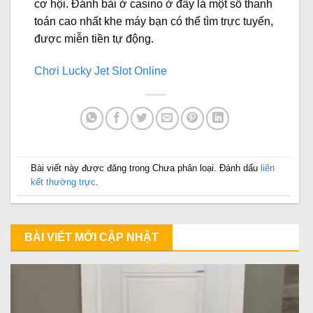
cơ hội. Đánh bài ở casino ở đây là một số thanh
toán cao nhất khe máy bạn có thể tìm trực tuyến,
được miễn tiền tự động.
Chơi Lucky Jet Slot Online
Bài viết này được đăng trong Chưa phân loại. Đánh dấu
liên
kết thường trực
.
BÀI VIẾT MỚI CẬP NHẬT