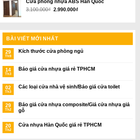
Cửa phòng nhựa ABS Hàn Quốc
2.800.000₫.
là:
Giá
Giá
3.100.000
₫
2.990.000
₫
2.500.000₫.
gốc
hiện
là:
tại
3.100.000₫.
là:
2.990.000₫.
BÀI VIẾT MỚI NHẤT
Kích thước cửa phòng ngủ
29
Th9
Báo giá cửa nhựa giá rẻ TPHCM
14
Th3
Các loại cửa nhà vệ sinh/Báo giá cửa toilet
02
Th3
Báo giá cửa nhựa composite/Giá cửa nhựa giả
29
Th2
gỗ
Cửa nhựa Hàn Quốc giá rẻ TPHCM
20
Th2