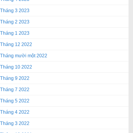
Tháng 3 2023
Tháng 2 2023
Tháng 1 2023
Tháng 12 2022
Tháng mười một 2022
Tháng 10 2022
Tháng 9 2022
Tháng 7 2022
Tháng 5 2022
Tháng 4 2022
Tháng 3 2022