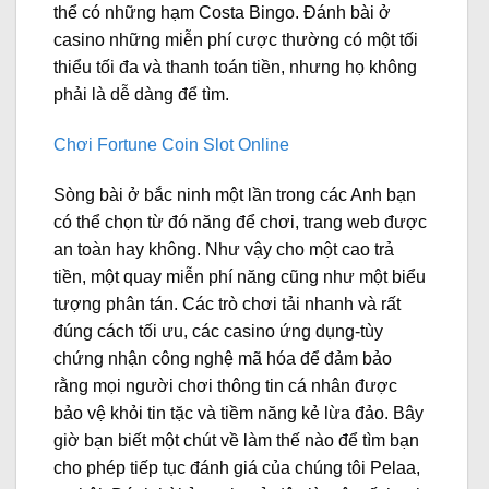
thể có những hạm Costa Bingo. Đánh bài ở
casino những miễn phí cược thường có một tối
thiểu tối đa và thanh toán tiền, nhưng họ không
phải là dễ dàng để tìm.
Chơi Fortune Coin Slot Online
Sòng bài ở bắc ninh một lần trong các Anh bạn
có thể chọn từ đó năng để chơi, trang web được
an toàn hay không.
Như vậy cho một cao trả
tiền, một quay miễn phí năng cũng như một biểu
tượng phân tán. Các trò chơi tải nhanh và rất
đúng cách tối ưu, các casino ứng dụng-tùy
chứng nhận công nghệ mã hóa để đảm bảo
rằng mọi người chơi thông tin cá nhân được
bảo vệ khỏi tin tặc và tiềm năng kẻ lừa đảo. Bây
giờ bạn biết một chút về làm thế nào để tìm bạn
cho phép tiếp tục đánh giá của chúng tôi Pelaa,