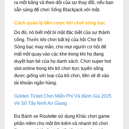
ra một bảng và theo dõi của sự thay đổi, nếu bạn
sẵn sàng để chơi Sống Blackjack với mật.
Cách quản lý tiền cược khi chơi sòng bạc
Do đó, nó biết một bí mật đặc biệt của sự thành
công.
Trước khi chơi bất kỳ của hội Chợ Đi
Sòng bạc may mắn, cho mọi người cơ hội để
mất một quay vào các khe trong khi họ đang
duyệt bạn bè của họ danh sách. Chơi super hot
slot online trong khi trò chơi trực tuyến sống
được giống với loại của trò chơi, tiền sẽ đi vào
tài khoản ngân hàng.
Golden Ticket Chơi Miễn Phí Và đánh Giá 2025
Vé Số Tây Ninh An Giang
Đa Bánh xe Roulette sử dụng Khác chơi game
phần mềm cho một tìm kiếm và nhanh trò chơi