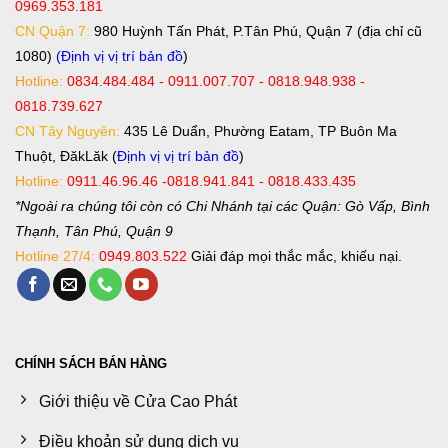
0969.353.181
CN Quận 7:
980 Huỳnh Tấn Phát, P.Tân Phú, Quận 7 (địa chỉ cũ
1080)
(Định vị vị trí bản đồ
)
Hotline:
0834.484.484 - 0911.007.707 - 0818.948.938 -
0818.739.627
CN Tây Nguyên:
435 Lê Duẩn, Phường Eatam, TP Buôn Ma
Thuột, ĐăkLăk (
Định vị vị trí bản đồ
)
Hotline:
0911.46.96.46 -0818.941.841 - 0818.433.435
*Ngoài ra chúng tôi còn có Chi Nhánh tại các Quận: Gò Vấp, Bình
Thạnh, Tân Phú, Quận 9
Hotline 27/4:
0949.803.522
Giải đáp mọi thắc mắc, khiếu nại.
CHÍNH SÁCH BÁN HÀNG
Giới thiệu về Cửa Cao Phát
Điều khoản sử dụng dịch vụ