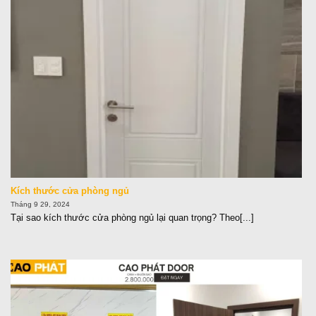
Kích thước cửa phòng ngủ
Tháng 9 29, 2024
Tại sao kích thước cửa phòng ngủ lại quan trọng? Theo[...]