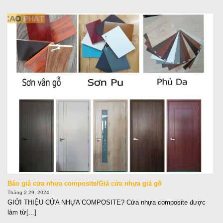
Báo giá cửa nhựa composite/Giá cửa nhựa giả gỗ
Tháng 2 29, 2024
GIỚI THIỆU CỬA NHỰA COMPOSITE? Cửa nhựa composite được
làm từ[...]