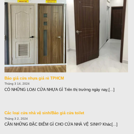
Báo giá cửa nhựa giá rẻ TPHCM
Tháng 3 14, 2024
CÓ NHỮNG LOẠI CỬA NHỰA GÌ Trên thị trường ngày nay,[...]
Các loại cửa nhà vệ sinh/Báo giá cửa toilet
Tháng 3 2, 2024
CẦN NHỮNG ĐẶC ĐIỂM GÌ CHO CỬA NHÀ VỆ SINH? Khác[...]