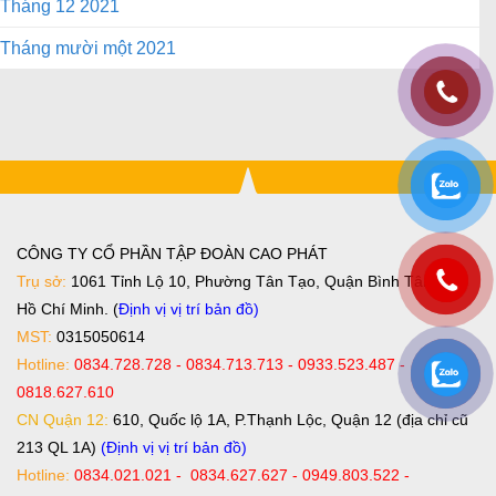
Tháng 12 2021
Tháng mười một 2021
CÔNG TY CỔ PHẦN TẬP ĐOÀN CAO PHÁT
Trụ sở:
1061 Tỉnh Lộ 10, Phường Tân Tạo, Quận Bình Tân, TP
Hồ Chí Minh. (
Định vị vị trí bản đồ
)
MST:
0315050614
Hotline:
0834.728.728 - 0834.713.713 - 0933.523.487 -
0818.627.610
CN Quận 12:
610, Quốc lộ 1A, P.Thạnh Lộc, Quận 12 (địa chỉ cũ
213 QL 1A)
(Định vị vị trí bản đồ)
Hotline:
0834.021.021 - 0834.627.627 - 0949.803.522 -