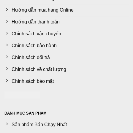
Hướng dẫn mua hàng Online
Hướng dẫn thanh toán
Chính sách vận chuyển
Chính sách bảo hành
Chính sách đổi trả
Chính sách về chất lượng
Chính sách bảo mật
DANH MỤC SẢN PHẨM
Sản phẩm Bán Chạy Nhất