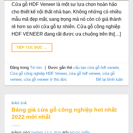
Cửa gỗ HDF Veneer là một sự lựa chọn hoàn hảo
cho thiết kế nội thất nhà bạn. Không những có nhiều
mẫu mã đẹp mắt, sang trọng mà nó còn có giá thành
rẻ hơn so với cửa gỗ tự nhiên. Cửa gỗ công nghiệp
HDF VENEER đang rất được ưa chuộng trên thị[…]
TIẾP TỤC ĐỌC
→
Đăng trong
Tin tức
|
Được gắn thẻ
cấu tạo cửa gỗ hdf veneer
,
Cửa gỗ công nghiệp HDF Veneer
,
cửa gỗ hdf veneer
,
cửa gỗ
veneer
,
cửa gỗ veneer ở thủ đức
Để lại bình luận
BÁO GIÁ
Bảng giá cửa gỗ công nghiệp hot nhất
2022 mới nhất
ĐĂNG VÀO
THÁNG 12 2, 2021
BỞI
NGỌC DIỄN