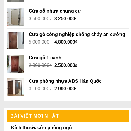
gốc
hiện
là:
tại
Cửa gỗ nhựa chung cư
2.100.000₫.
là:
Giá
Giá
3.500.000
₫
3.250.000
₫
2.050.000₫.
gốc
hiện
là:
tại
Cửa gỗ công nghiệp chống cháy an cường
3.500.000₫.
là:
Giá
Giá
5.000.000
₫
4.800.000
₫
3.250.000₫.
gốc
hiện
là:
tại
Cửa gỗ 1 cánh
5.000.000₫.
là:
Giá
Giá
2.800.000
₫
2.500.000
₫
4.800.000₫.
gốc
hiện
là:
tại
Cửa phòng nhựa ABS Hàn Quốc
2.800.000₫.
là:
Giá
Giá
3.100.000
₫
2.990.000
₫
2.500.000₫.
gốc
hiện
là:
tại
3.100.000₫.
là:
2.990.000₫.
BÀI VIẾT MỚI NHẤT
Kích thước cửa phòng ngủ