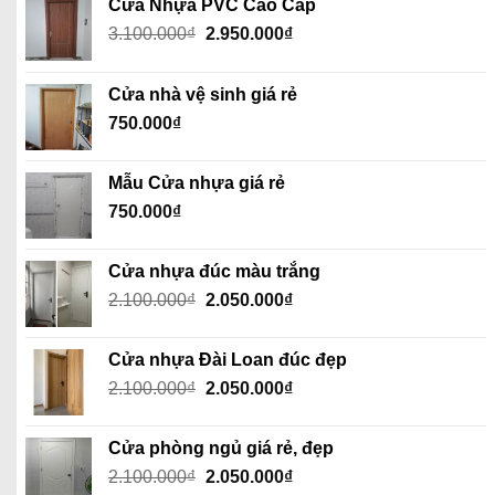
Cửa Nhựa PVC Cao Cấp
Giá
Giá
3.100.000
₫
2.950.000
₫
gốc
hiện
là:
tại
Cửa nhà vệ sinh giá rẻ
3.100.000₫.
là:
750.000
₫
2.950.000₫.
Mẫu Cửa nhựa giá rẻ
750.000
₫
Cửa nhựa đúc màu trắng
Giá
Giá
2.100.000
₫
2.050.000
₫
gốc
hiện
là:
tại
Cửa nhựa Đài Loan đúc đẹp
2.100.000₫.
là:
Giá
Giá
2.100.000
₫
2.050.000
₫
2.050.000₫.
gốc
hiện
là:
tại
Cửa phòng ngủ giá rẻ, đẹp
2.100.000₫.
là:
Giá
Giá
2.100.000
₫
2.050.000
₫
2.050.000₫.