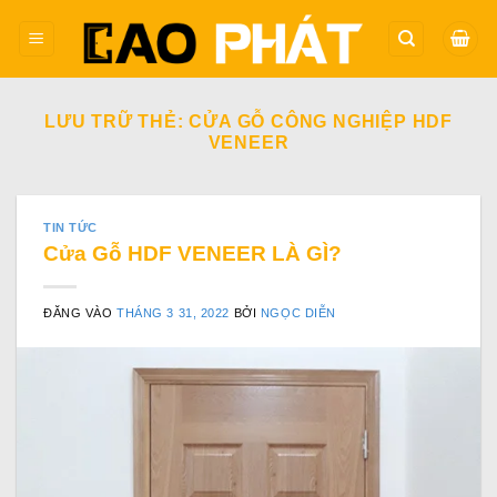
Bỏ
qua
nội
dung
LƯU TRỮ THẺ:
CỬA GỖ CÔNG NGHIỆP HDF
VENEER
TIN TỨC
Cửa Gỗ HDF VENEER LÀ GÌ?
ĐĂNG VÀO
THÁNG 3 31, 2022
BỞI
NGỌC DIỄN