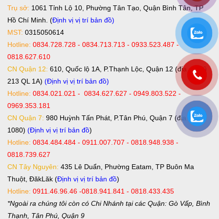
Trụ sở:
1061 Tỉnh Lộ 10, Phường Tân Tạo, Quận Bình Tân, TP
Hồ Chí Minh. (
Định vị vị trí bản đồ
)
MST:
0315050614
Hotline:
0834.728.728 - 0834.713.713 - 0933.523.487 -
0818.627.610
CN Quận 12:
610, Quốc lộ 1A, P.Thạnh Lộc, Quận 12 (địa chỉ cũ
213 QL 1A)
(Định vị vị trí bản đồ)
Hotline:
0834.021.021 - 0834.627.627 - 0949.803.522 -
0969.353.181
CN Quận 7:
980 Huỳnh Tấn Phát, P.Tân Phú, Quận 7 (địa chỉ cũ
1080)
(Định vị vị trí bản đồ
)
Hotline:
0834.484.484 - 0911.007.707 - 0818.948.938 -
0818.739.627
CN Tây Nguyên:
435 Lê Duẩn, Phường Eatam, TP Buôn Ma
Thuột, ĐăkLăk (
Định vị vị trí bản đồ
)
Hotline:
0911.46.96.46 -0818.941.841 - 0818.433.435
*Ngoài ra chúng tôi còn có Chi Nhánh tại các Quận: Gò Vấp, Bình
Thạnh, Tân Phú, Quận 9