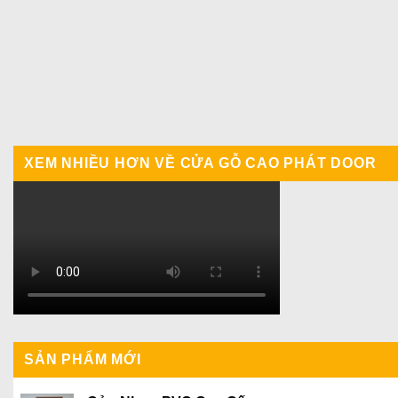
XEM NHIỀU HƠN VỀ CỬA GỖ CAO PHÁT DOOR
SẢN PHẨM MỚI