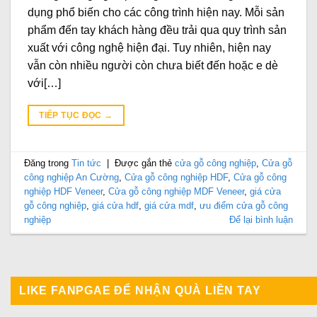
dụng phổ biến cho các công trình hiện nay. Mỗi sản
phẩm đến tay khách hàng đều trải qua quy trình sản
xuất với công nghệ hiện đại. Tuy nhiên, hiện nay
vẫn còn nhiều người còn chưa biết đến hoặc e dè
với[…]
TIẾP TỤC ĐỌC
→
Đăng trong
Tin tức
|
Được gắn thẻ
cửa gỗ công nghiệp
,
Cửa gỗ
công nghiệp An Cường
,
Cửa gỗ công nghiệp HDF
,
Cửa gỗ công
nghiệp HDF Veneer
,
Cửa gỗ công nghiệp MDF Veneer
,
giá cửa
gỗ công nghiệp
,
giá cửa hdf
,
giá cửa mdf
,
ưu điểm cửa gỗ công
nghiệp
Để lại bình luận
LIKE FANPGAE ĐỂ NHẬN QUÀ LIỀN TAY