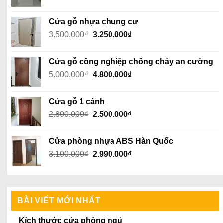
gốc
hiện
là:
tại
Cửa gỗ nhựa chung cư
2.100.000₫.
là:
Giá
Giá
3.500.000
₫
3.250.000
₫
2.050.000₫.
gốc
hiện
là:
tại
Cửa gỗ công nghiệp chống cháy an cường
3.500.000₫.
là:
Giá
Giá
5.000.000
₫
4.800.000
₫
3.250.000₫.
gốc
hiện
là:
tại
Cửa gỗ 1 cánh
5.000.000₫.
là:
Giá
Giá
2.800.000
₫
2.500.000
₫
4.800.000₫.
gốc
hiện
là:
tại
Cửa phòng nhựa ABS Hàn Quốc
2.800.000₫.
là:
Giá
Giá
3.100.000
₫
2.990.000
₫
2.500.000₫.
gốc
hiện
là:
tại
3.100.000₫.
là:
2.990.000₫.
BÀI VIẾT MỚI NHẤT
Kích thước cửa phòng ngủ