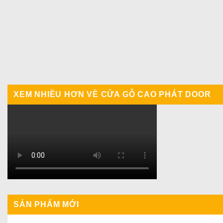
XEM NHIỀU HƠN VỀ CỬA GỖ CAO PHÁT DOOR
SẢN PHẨM MỚI