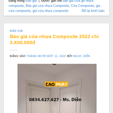
Đăng trong
Báo giá
|
Được gắn thẻ
báo giá cửa gỗ nhựa
composite
,
Báo giá cửa nhựa Composite
,
Cửa Composite
,
gia
cửa composite
,
giá cửa nhựa composite
Để lại bình luận
BÁO GIÁ
Báo giá cửa nhựa Composite 2022 chỉ
3.X00.000đ
ĐĂNG VÀO
THÁNG MƯỜI MỘT 11, 2022
BỞI
NGỌC DIỄN