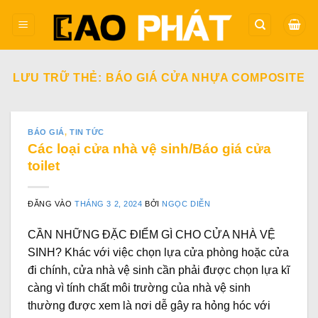
Bỏ
qua
nội
dung
LƯU TRỮ THẺ:
BÁO GIÁ CỬA NHỰA COMPOSITE
BÁO GIÁ
,
TIN TỨC
Các loại cửa nhà vệ sinh/Báo giá cửa
toilet
ĐĂNG VÀO
THÁNG 3 2, 2024
BỞI
NGỌC DIỄN
CẦN NHỮNG ĐẶC ĐIỂM GÌ CHO CỬA NHÀ VỆ
SINH? Khác với việc chọn lựa cửa phòng hoặc cửa
đi chính, cửa nhà vệ sinh cần phải được chọn lựa kĩ
càng vì tính chất môi trường của nhà vệ sinh
thường được xem là nơi dễ gây ra hỏng hóc với