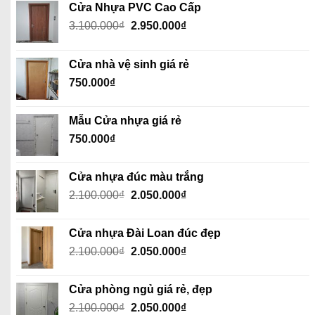
Cửa Nhựa PVC Cao Cấp
Giá
Giá
3.100.000
₫
2.950.000
₫
gốc
hiện
là:
tại
Cửa nhà vệ sinh giá rẻ
3.100.000₫.
là:
750.000
₫
2.950.000₫.
Mẫu Cửa nhựa giá rẻ
750.000
₫
Cửa nhựa đúc màu trắng
Giá
Giá
2.100.000
₫
2.050.000
₫
gốc
hiện
là:
tại
Cửa nhựa Đài Loan đúc đẹp
2.100.000₫.
là:
Giá
Giá
2.100.000
₫
2.050.000
₫
2.050.000₫.
gốc
hiện
là:
tại
Cửa phòng ngủ giá rẻ, đẹp
2.100.000₫.
là:
Giá
Giá
2.100.000
₫
2.050.000
₫
2.050.000₫.