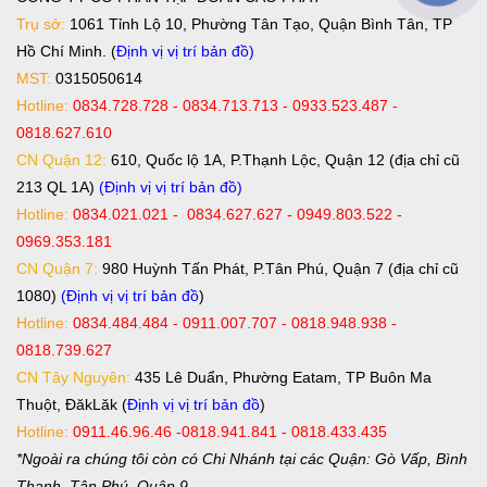
Trụ sở:
1061 Tỉnh Lộ 10, Phường Tân Tạo, Quận Bình Tân, TP
Hồ Chí Minh. (
Định vị vị trí bản đồ
)
MST:
0315050614
Hotline:
0834.728.728 - 0834.713.713 - 0933.523.487 -
0818.627.610
CN Quận 12:
610, Quốc lộ 1A, P.Thạnh Lộc, Quận 12 (địa chỉ cũ
213 QL 1A)
(Định vị vị trí bản đồ)
Hotline:
0834.021.021 - 0834.627.627 - 0949.803.522 -
0969.353.181
CN Quận 7:
980 Huỳnh Tấn Phát, P.Tân Phú, Quận 7 (địa chỉ cũ
1080)
(Định vị vị trí bản đồ
)
Hotline:
0834.484.484 - 0911.007.707 - 0818.948.938 -
0818.739.627
CN Tây Nguyên:
435 Lê Duẩn, Phường Eatam, TP Buôn Ma
Thuột, ĐăkLăk (
Định vị vị trí bản đồ
)
Hotline:
0911.46.96.46 -0818.941.841 - 0818.433.435
*Ngoài ra chúng tôi còn có Chi Nhánh tại các Quận: Gò Vấp, Bình
Thạnh, Tân Phú, Quận 9