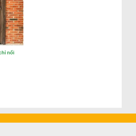
hỉ nổi
₫.