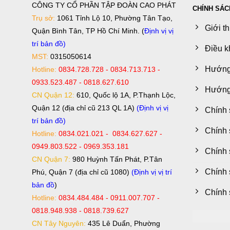
CÔNG TY CỔ PHẦN TẬP ĐOÀN CAO PHÁT
CHÍNH SÁC
Trụ sở:
1061 Tỉnh Lộ 10, Phường Tân Tạo,
Giới t
Quận Bình Tân, TP Hồ Chí Minh. (
Định vị vị
trí bản đồ
)
Điều k
MST:
0315050614
Hướng
Hotline:
0834.728.728 - 0834.713.713 -
0933.523.487 - 0818.627.610
Hướng 
CN Quận 12:
610, Quốc lộ 1A, P.Thạnh Lộc,
Quận 12 (địa chỉ cũ 213 QL 1A)
(Định vị vị
Chính 
trí bản đồ)
Chính 
Hotline:
0834.021.021 - 0834.627.627 -
0949.803.522 - 0969.353.181
Chính 
CN Quận 7:
980 Huỳnh Tấn Phát, P.Tân
Chính 
Phú, Quận 7 (địa chỉ cũ 1080)
(Định vị vị trí
bản đồ
)
Chính 
Hotline:
0834.484.484 - 0911.007.707 -
0818.948.938 - 0818.739.627
CN Tây Nguyên:
435 Lê Duẩn, Phường