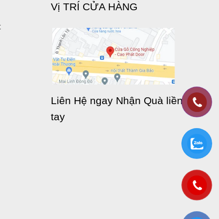
Vị TRÍ CỬA HÀNG
t
Liên Hệ ngay Nhận Quà liền
tay