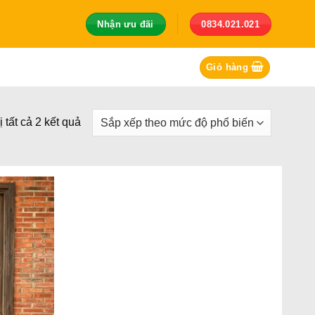
Nhận ưu đãi
0834.021.021
Giỏ hàng
Đã
ị tất cả 2 kết quả
sắp
xếp
theo
mức
độ
phổ
biến