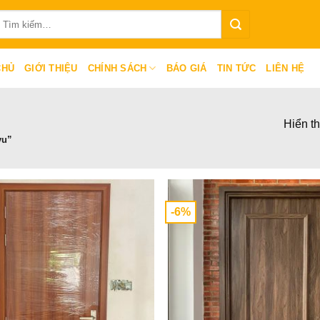
ìm
iếm:
CHỦ
GIỚI THIỆU
CHÍNH SÁCH
BÁO GIÁ
TIN TỨC
LIÊN HỆ
Hiển th
yu”
-6%