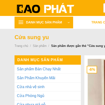
Bỏ
T
qua
k
nội
dung
DANH MỤC SẢN PHẨM
TRANG 
Cửa sung yu
Trang chủ
/
Sản phẩm
/
Sản phẩm được gắn thẻ “Cửa sung 
DANH MỤC SẢN PHẨM
Sản phẩm Bán Chạy Nhất
-6%
Sản Phẩm Khuyến Mãi
Cửa nhà vệ sinh
Cửa Phòng Ngủ
Cửa nhựa giả gỗ