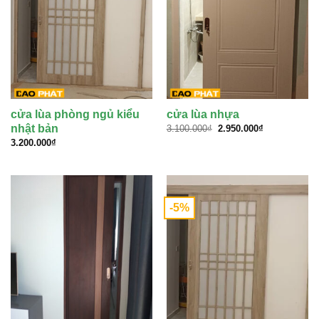
cửa lùa phòng ngủ kiểu
cửa lùa nhựa
Giá
Giá
nhật bản
3.100.000
₫
2.950.000
₫
gốc
hiện
3.200.000
₫
là:
tại
3.100.000₫.
là:
2.950.000₫.
-5%