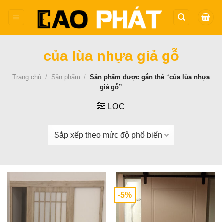
Bỏ
qua
nội
dung
của lùa nhựa giả gỗ
Trang chủ
/
Sản phẩm
/
Sản phẩm được gắn thẻ “của lùa nhựa
giả gỗ”
LỌC
-5%