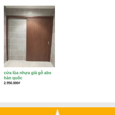
là:
tại
3.100.000₫.
là:
2.890.000₫.
cửa lùa nhựa giả gỗ abs
hàn quốc
2.950.000
₫