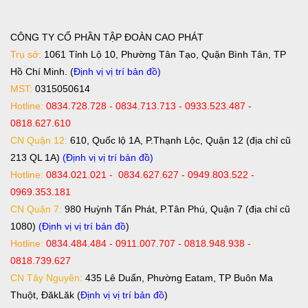
CÔNG TY CỔ PHẦN TẬP ĐOÀN CAO PHÁT
Trụ sở:
1061 Tỉnh Lộ 10, Phường Tân Tạo, Quận Bình Tân, TP
Hồ Chí Minh. (
Định vị vị trí bản đồ
)
MST:
0315050614
Hotline:
0834.728.728 - 0834.713.713 - 0933.523.487 -
0818.627.610
CN Quận 12:
610, Quốc lộ 1A, P.Thạnh Lộc, Quận 12 (địa chỉ cũ
213 QL 1A)
(Định vị vị trí bản đồ)
Hotline:
0834.021.021 - 0834.627.627 - 0949.803.522 -
0969.353.181
CN Quận 7:
980 Huỳnh Tấn Phát, P.Tân Phú, Quận 7 (địa chỉ cũ
1080)
(Định vị vị trí bản đồ
)
Hotline:
0834.484.484 - 0911.007.707 - 0818.948.938 -
0818.739.627
CN Tây Nguyên:
435 Lê Duẩn, Phường Eatam, TP Buôn Ma
Thuột, ĐăkLăk (
Định vị vị trí bản đồ
)