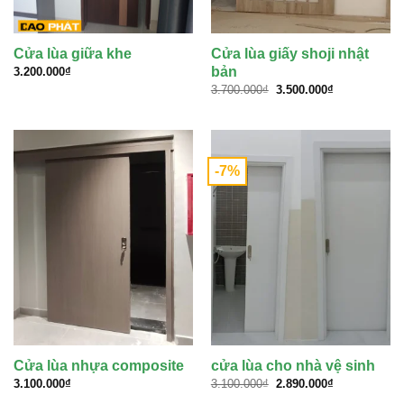
Cửa lùa giữa khe
Cửa lùa giấy shoji nhật
bản
3.200.000
₫
Giá
Giá
3.700.000
₫
3.500.000
₫
gốc
hiện
là:
tại
3.700.000₫.
là:
3.500.000₫.
-7%
Cửa lùa nhựa composite
cửa lùa cho nhà vệ sinh
Giá
Giá
3.100.000
₫
3.100.000
₫
2.890.000
₫
gốc
hiện