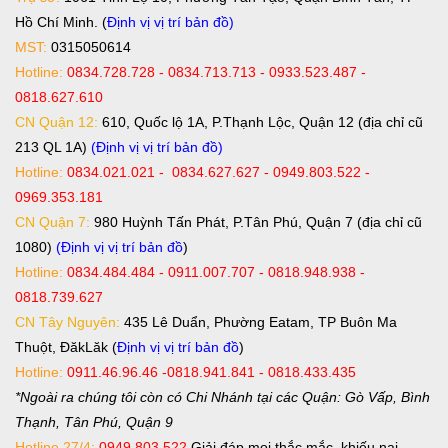
Hồ Chí Minh. (
Định vị vị trí bản đồ
)
MST:
0315050614
Hotline:
0834.728.728 - 0834.713.713 - 0933.523.487 -
0818.627.610
CN Quận 12:
610, Quốc lộ 1A, P.Thạnh Lộc, Quận 12 (địa chỉ cũ
213 QL 1A)
(Định vị vị trí bản đồ)
Hotline:
0834.021.021 - 0834.627.627 - 0949.803.522 -
0969.353.181
CN Quận 7:
980 Huỳnh Tấn Phát, P.Tân Phú, Quận 7 (địa chỉ cũ
1080)
(Định vị vị trí bản đồ
)
Hotline:
0834.484.484 - 0911.007.707 - 0818.948.938 -
0818.739.627
CN Tây Nguyên:
435 Lê Duẩn, Phường Eatam, TP Buôn Ma
Thuột, ĐăkLăk (
Định vị vị trí bản đồ
)
Hotline:
0911.46.96.46 -0818.941.841 - 0818.433.435
*Ngoài ra chúng tôi còn có Chi Nhánh tại các Quận: Gò Vấp, Bình
Thạnh, Tân Phú, Quận 9
Hotline 27/4:
0949.803.522
Giải đáp mọi thắc mắc, khiếu nại.