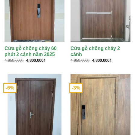
Cửa gỗ chống cháy 60
Cửa gỗ chống cháy 2
phút 2 cánh năm 2025
cánh
Giá
Giá
Giá
Giá
4.950.000
₫
4.800.000
₫
4.950.000
₫
4.800.000
₫
gốc
hiện
gốc
hiện
là:
tại
là:
tại
4.950.000₫.
là:
4.950.000₫.
là:
4.800.000₫.
4.800.000₫.
-6%
-3%