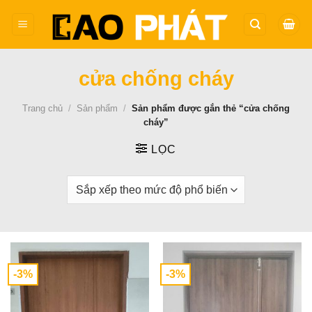
Bỏ
qua
nội
dung
cửa chống cháy
Trang chủ
/
Sản phẩm
/
Sản phẩm được gắn thẻ “cửa chống
cháy”
LỌC
-3%
-3%