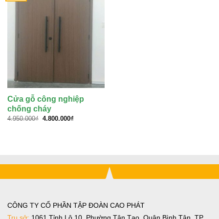
Cửa gỗ công nghiệp
chống cháy
Giá
Giá
4.950.000
₫
4.800.000
₫
gốc
hiện
là:
tại
4.950.000₫.
là:
4.800.000₫.
CÔNG TY CỔ PHẦN TẬP ĐOÀN CAO PHÁT
Trụ sở:
1061 Tỉnh Lộ 10, Phường Tân Tạo, Quận Bình Tân, TP