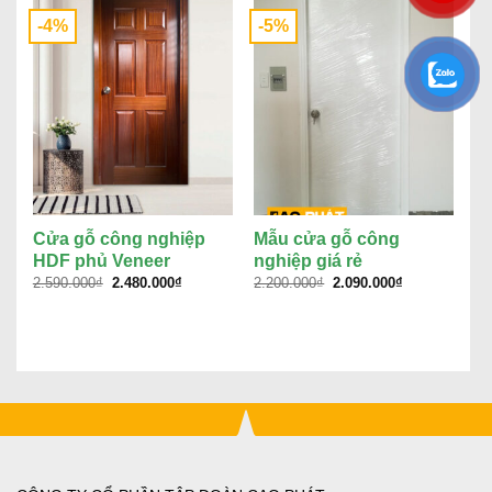
-4%
-5%
-
Cửa gỗ công nghiệp
Mẫu cửa gỗ công
C
HDF phủ Veneer
nghiệp giá rẻ
H
Giá
Giá
Giá
Giá
S
2.590.000
₫
2.480.000
₫
2.200.000
₫
2.090.000
₫
gốc
hiện
gốc
hiện
2.
là:
tại
là:
tại
2.590.000₫.
là:
2.200.000₫.
là:
2.480.000₫.
2.090.000₫.