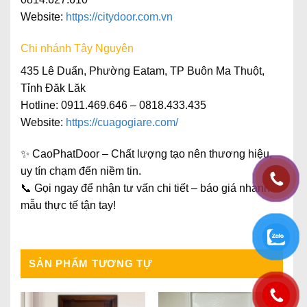
Website
:
https://citydoor.com.vn
Chi nhánh Tây Nguyên
435 Lê Duẩn, Phường Eatam, TP Buôn Ma Thuột,
Tỉnh Đăk Lăk
Hotline: 0911.469.646 – 0818.433.435
Website:
https://cuagogiare.com/
✨
CaoPhatDoor – Chất lượng tạo nên thương hiệu,
uy tín chạm đến niềm tin.
📞 Gọi ngay để nhận
tư vấn chi tiết – báo giá nhanh –
mẫu thực tế tận tay
!
SẢN PHẨM TƯƠNG TỰ