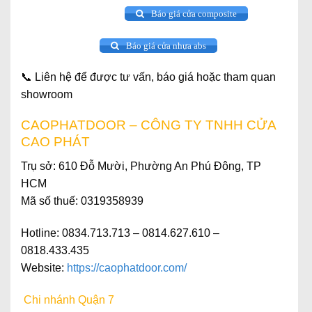
Báo giá cửa composite
Báo giá cửa nhựa abs
📞
Liên hệ để được tư vấn, báo giá hoặc tham quan
showroom
CAOPHATDOOR – CÔNG TY TNHH CỬA
CAO PHÁT
Trụ sở
: 610 Đỗ Mười, Phường An Phú Đông, TP
HCM
Mã số thuế
: 0319358939
Hotline
: 0834.713.713 – 0814.627.610 –
0818.433.435
Website
:
https://caophatdoor.com/
Chi nhánh Quận 7