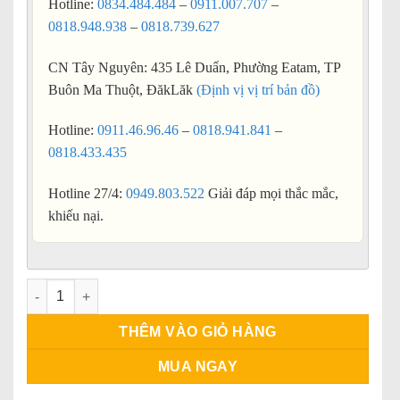
Hotline:
0834.484.484
–
0911.007.707
–
0818.948.938
–
0818.739.627
CN Tây Nguyên: 435 Lê Duẩn, Phường Eatam, TP
Buôn Ma Thuột, ĐăkLăk
(Định vị vị trí bản đồ)
Hotline:
0911.46.96.46
–
0818.941.841
–
0818.433.435
Hotline 27/4:
0949.803.522
Giải đáp mọi thắc mắc,
khiếu nại.
Cửa nhựa lùa số lượng
THÊM VÀO GIỎ HÀNG
MUA NGAY