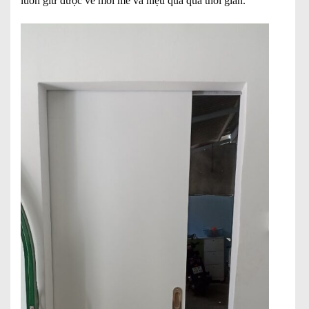
luôn giữ được vẻ mới mẻ và hiệu quả qua thời gian.