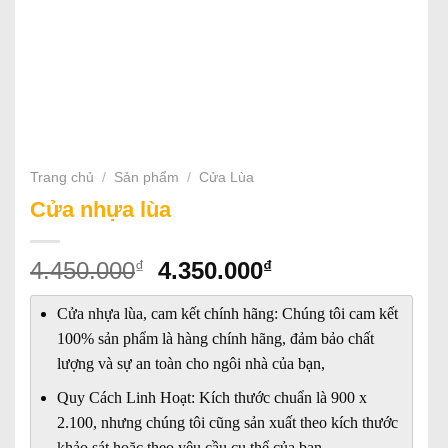
Trang chủ
/
Sản phẩm
/
Cửa Lùa
Cửa nhựa lùa
Giá
Giá
₫
₫
4.450.000
4.350.000
gốc
hiện
là:
tại
Cửa nhựa lùa, cam kết chính hãng: Chúng tôi cam kết
4.450.000₫.
là:
100% sản phẩm là hàng chính hãng, đảm bảo chất
4.350.000₫.
lượng và sự an toàn cho ngôi nhà của bạn,
Quy Cách Linh Hoạt: Kích thước chuẩn là 900 x
2.100, nhưng chúng tôi cũng sản xuất theo kích thước
khảo sát hoặc theo yêu cầu cụ thể của bạn.