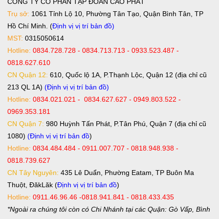
CÔNG TY CỔ PHẦN TẬP ĐOÀN CAO PHÁT
Trụ sở:
1061 Tỉnh Lộ 10, Phường Tân Tạo, Quận Bình Tân, TP
Hồ Chí Minh. (
Định vị vị trí bản đồ
)
MST:
0315050614
Hotline:
0834.728.728 - 0834.713.713 - 0933.523.487 -
0818.627.610
CN Quận 12:
610, Quốc lộ 1A, P.Thạnh Lộc, Quận 12 (địa chỉ cũ
213 QL 1A)
(Định vị vị trí bản đồ)
Hotline:
0834.021.021 - 0834.627.627 - 0949.803.522 -
0969.353.181
CN Quận 7:
980 Huỳnh Tấn Phát, P.Tân Phú, Quận 7 (địa chỉ cũ
1080)
(Định vị vị trí bản đồ
)
Hotline:
0834.484.484 - 0911.007.707 - 0818.948.938 -
0818.739.627
CN Tây Nguyên:
435 Lê Duẩn, Phường Eatam, TP Buôn Ma
Thuột, ĐăkLăk (
Định vị vị trí bản đồ
)
Hotline:
0911.46.96.46 -0818.941.841 - 0818.433.435
*Ngoài ra chúng tôi còn có Chi Nhánh tại các Quận: Gò Vấp, Bình