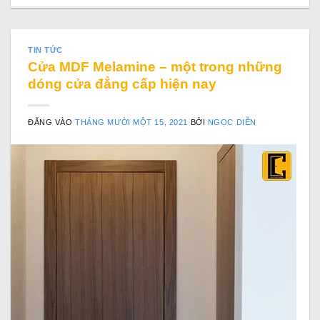
TIN TỨC
Cửa MDF Melamine – một trong những
dóng cửa đẳng cấp hiện nay
ĐĂNG VÀO
THÁNG MƯỜI MỘT 15, 2021
BỞI
NGỌC DIỄN