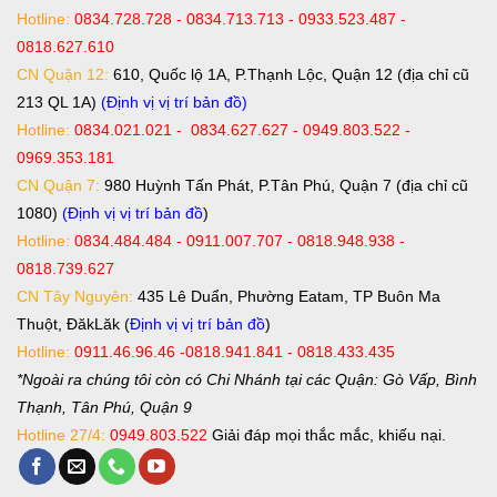
Hotline:
0834.728.728 - 0834.713.713 - 0933.523.487 -
0818.627.610
CN Quận 12:
610, Quốc lộ 1A, P.Thạnh Lộc, Quận 12 (địa chỉ cũ
213 QL 1A)
(Định vị vị trí bản đồ)
Hotline:
0834.021.021 - 0834.627.627 - 0949.803.522 -
0969.353.181
CN Quận 7:
980 Huỳnh Tấn Phát, P.Tân Phú, Quận 7 (địa chỉ cũ
1080)
(Định vị vị trí bản đồ
)
Hotline:
0834.484.484 - 0911.007.707 - 0818.948.938 -
0818.739.627
CN Tây Nguyên:
435 Lê Duẩn, Phường Eatam, TP Buôn Ma
Thuột, ĐăkLăk (
Định vị vị trí bản đồ
)
Hotline:
0911.46.96.46 -0818.941.841 - 0818.433.435
*Ngoài ra chúng tôi còn có Chi Nhánh tại các Quận: Gò Vấp, Bình
Thạnh, Tân Phú, Quận 9
Hotline 27/4:
0949.803.522
Giải đáp mọi thắc mắc, khiếu nại.