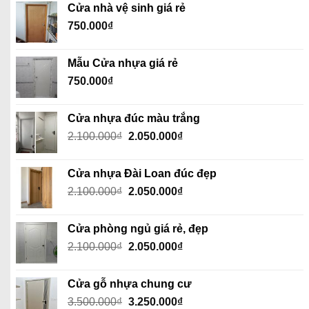
Cửa nhà vệ sinh giá rẻ
3.100.000₫.
là:
750.000
₫
2.950.000₫.
Mẫu Cửa nhựa giá rẻ
750.000
₫
Cửa nhựa đúc màu trắng
Giá
Giá
2.100.000
₫
2.050.000
₫
gốc
hiện
là:
tại
Cửa nhựa Đài Loan đúc đẹp
2.100.000₫.
là:
Giá
Giá
2.100.000
₫
2.050.000
₫
2.050.000₫.
gốc
hiện
là:
tại
Cửa phòng ngủ giá rẻ, đẹp
2.100.000₫.
là:
Giá
Giá
2.100.000
₫
2.050.000
₫
2.050.000₫.
gốc
hiện
là:
tại
Cửa gỗ nhựa chung cư
2.100.000₫.
là:
Giá
Giá
3.500.000
₫
3.250.000
₫
2.050.000₫.