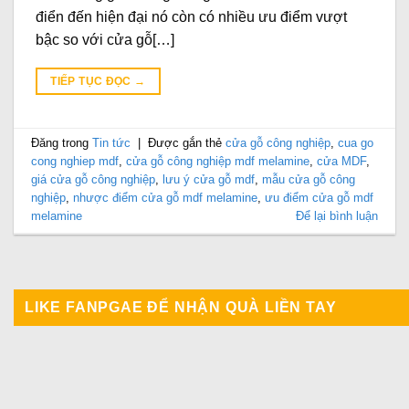
điển đến hiện đại nó còn có nhiều ưu điểm vượt
bậc so với cửa gỗ[…]
TIẾP TỤC ĐỌC
→
Đăng trong
Tin tức
|
Được gắn thẻ
cửa gỗ công nghiệp
,
cua go
cong nghiep mdf
,
cửa gỗ công nghiệp mdf melamine
,
cửa MDF
,
giá cửa gỗ công nghiệp
,
lưu ý cửa gỗ mdf
,
mẫu cửa gỗ công
nghiệp
,
nhược điểm cửa gỗ mdf melamine
,
ưu điểm cửa gỗ mdf
melamine
Để lại bình luận
LIKE FANPGAE ĐỂ NHẬN QUÀ LIỀN TAY