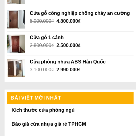
gốc
hiện
là:
tại
Cửa gỗ công nghiệp chống cháy an cường
3.500.000₫.
là:
Giá
Giá
5.000.000
₫
4.800.000
₫
3.250.000₫.
gốc
hiện
là:
tại
Cửa gỗ 1 cánh
5.000.000₫.
là:
Giá
Giá
2.800.000
₫
2.500.000
₫
4.800.000₫.
gốc
hiện
là:
tại
Cửa phòng nhựa ABS Hàn Quốc
2.800.000₫.
là:
Giá
Giá
3.100.000
₫
2.990.000
₫
2.500.000₫.
gốc
hiện
là:
tại
3.100.000₫.
là:
2.990.000₫.
BÀI VIẾT MỚI NHẤT
Kích thước cửa phòng ngủ
Báo giá cửa nhựa giá rẻ TPHCM