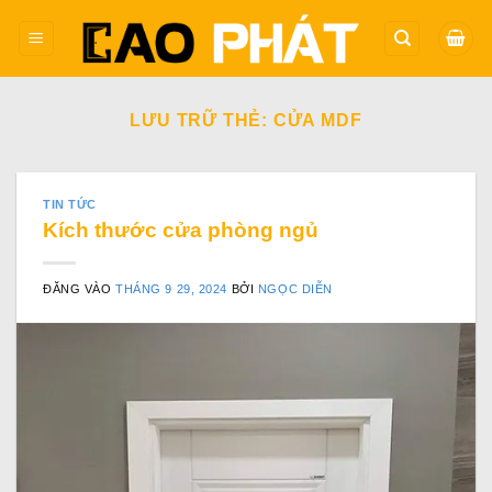
Bỏ
qua
nội
dung
LƯU TRỮ THẺ:
CỬA MDF
TIN TỨC
Kích thước cửa phòng ngủ
ĐĂNG VÀO
THÁNG 9 29, 2024
BỞI
NGỌC DIỄN