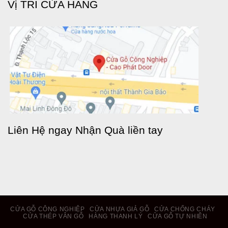
Vị TRÍ CỬA HÀNG
Liên Hệ ngay Nhận Quà liền tay
CỬA GỖ CÔNG NGHIỆP
CỬA NHỰA GIẢ GỖ
CỬA CHỐNG CHÁY
CỬA THÉP VÂN GỖ
HÀNG THANH LÝ
CỬA GỖ TỰ NHIÊN