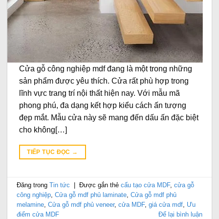
Cửa gỗ công nghiệp mdf đang là một trong những
sản phẩm được yêu thích. Cửa rất phù hợp trong
lĩnh vực trang trí nội thất hiện nay. Với mẫu mã
phong phú, đa dạng kết hợp kiểu cách ấn tượng
đẹp mắt. Mẫu cửa này sẽ mang đến dấu ấn đặc biệt
cho không[…]
TIẾP TỤC ĐỌC
→
Đăng trong
Tin tức
|
Được gắn thẻ
cấu tạo cửa MDF
,
cửa gỗ
công nghiệp
,
Cửa gỗ mdf phủ laminate
,
Cửa gỗ mdf phủ
melamine
,
Cửa gỗ mdf phủ veneer
,
cửa MDF
,
giá cửa mdf
,
Ưu
điểm cửa MDF
Để lại bình luận