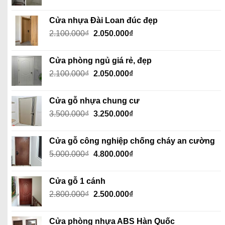
gốc
hiện
là:
tại
Cửa nhựa Đài Loan đúc đẹp
2.100.000₫.
là:
Giá
Giá
2.100.000
₫
2.050.000
₫
2.050.000₫.
gốc
hiện
là:
tại
Cửa phòng ngủ giá rẻ, đẹp
2.100.000₫.
là:
Giá
Giá
2.100.000
₫
2.050.000
₫
2.050.000₫.
gốc
hiện
là:
tại
Cửa gỗ nhựa chung cư
2.100.000₫.
là:
Giá
Giá
3.500.000
₫
3.250.000
₫
2.050.000₫.
gốc
hiện
là:
tại
Cửa gỗ công nghiệp chống cháy an cường
3.500.000₫.
là:
Giá
Giá
5.000.000
₫
4.800.000
₫
3.250.000₫.
gốc
hiện
là:
tại
Cửa gỗ 1 cánh
5.000.000₫.
là:
Giá
Giá
2.800.000
₫
2.500.000
₫
4.800.000₫.
gốc
hiện
là:
tại
Cửa phòng nhựa ABS Hàn Quốc