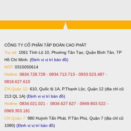
CÔNG TY CỔ PHẦN TẬP ĐOÀN CAO PHÁT
Trụ sở:
1061 Tỉnh Lộ 10, Phường Tân Tạo, Quận Bình Tân, TP
Hồ Chí Minh. (
Định vị vị trí bản đồ
)
MST:
0315050614
Hotline:
0834.728.728 - 0834.713.713 - 0933.523.487 -
0818.627.610
CN Quận 12:
610, Quốc lộ 1A, P.Thạnh Lộc, Quận 12 (địa chỉ cũ
213 QL 1A)
(Định vị vị trí bản đồ)
Hotline:
0834.021.021 - 0834.627.627 - 0949.803.522 -
0969.353.181
CN Quận 7:
980 Huỳnh Tấn Phát, P.Tân Phú, Quận 7 (địa chỉ cũ
1080)
(Định vị vị trí bản đồ
)