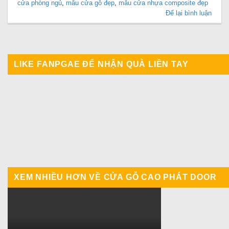
cửa phòng ngủ
,
mẫu cửa gỗ đẹp
,
mẫu cửa nhựa composite đẹp
Để lại bình luận
LIKE FANPGAE ĐỂ NHẬN QUÀ LIỀN TAY
XEM NHIỀU HƠN VỀ CỬA GỖ CAO PHÁT DOOR