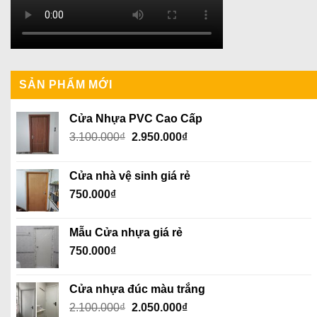
SẢN PHẨM MỚI
Cửa Nhựa PVC Cao Cấp
Giá
Giá
3.100.000
₫
2.950.000
₫
gốc
hiện
là:
tại
Cửa nhà vệ sinh giá rẻ
3.100.000₫.
là:
750.000
₫
2.950.000₫.
Mẫu Cửa nhựa giá rẻ
750.000
₫
Cửa nhựa đúc màu trắng
Giá
Giá
2.100.000
₫
2.050.000
₫