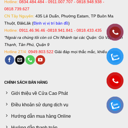
Hotline:
0834.484.484 - 0911.007.707 - 0818.948.938 -
0818.739.627
CN Tây Nguyên:
435 Lê Duẩn, Phường Eatam, TP Buôn Ma
Thuột, ĐăkLăk (
Định vị vị trí bản đồ
)
Hotline:
0911.46.96.46 -0818.941.841 - 0818.433.435
*Ngoài ra chúng tôi còn có Chi Nhánh tại các Quận: Gò Vấp, Bình
Thạnh, Tân Phú, Quận 9
Hotline 27/4:
0949.803.522
Giải đáp mọi thắc mắc, khiếu nại.
CHÍNH SÁCH BÁN HÀNG
Giới thiệu về Cửa Cao Phát
Điều khoản sử dụng dịch vụ
Hướng dẫn mua hàng Online
Hướng dẫn thanh toán