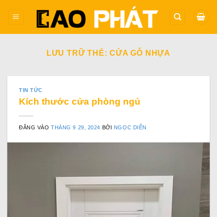
Bỏ
qua
nội
dung
LƯU TRỮ THẺ:
CỬA GỖ NHỰA
TIN TỨC
Kích thước cửa phòng ngủ
ĐĂNG VÀO
THÁNG 9 29, 2024
BỞI
NGỌC DIỄN