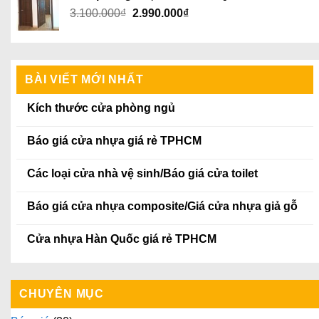
2.800.000₫.
là:
Giá
Giá
3.100.000
₫
2.990.000
₫
2.500.000₫.
gốc
hiện
là:
tại
3.100.000₫.
là:
2.990.000₫.
BÀI VIẾT MỚI NHẤT
Kích thước cửa phòng ngủ
Báo giá cửa nhựa giá rẻ TPHCM
Các loại cửa nhà vệ sinh/Báo giá cửa toilet
Báo giá cửa nhựa composite/Giá cửa nhựa giả gỗ
Cửa nhựa Hàn Quốc giá rẻ TPHCM
CHUYÊN MỤC