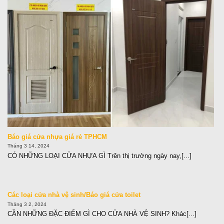
Báo giá cửa nhựa giá rẻ TPHCM
Tháng 3 14, 2024
CÓ NHỮNG LOẠI CỬA NHỰA GÌ Trên thị trường ngày nay,[...]
Các loại cửa nhà vệ sinh/Báo giá cửa toilet
Tháng 3 2, 2024
CẦN NHỮNG ĐẶC ĐIỂM GÌ CHO CỬA NHÀ VỆ SINH? Khác[...]