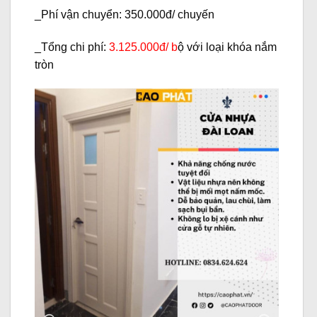
_
Phí vận chuyển:
350.000đ/ chuyến
_
Tổng chi phí:
3.125
.000đ/ b
ộ
với loại khóa nắm
tròn