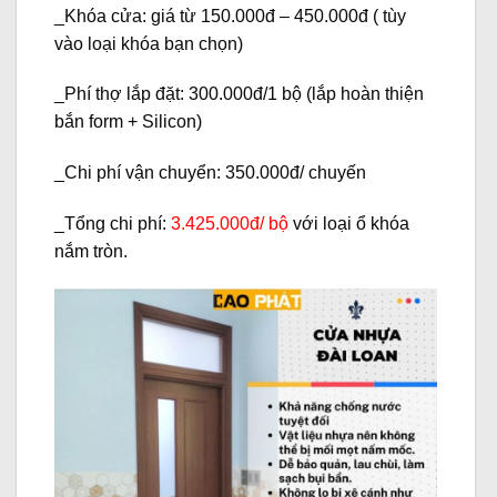
_
Khóa cửa:
giá từ 150.000đ – 450.000đ ( tùy
vào loại khóa bạn chọn)
_Phí
thợ lắp đặt:
300.000đ/1 bộ (lắp hoàn thiện
bắn form + Silicon)
_Chi phí
vận chuyển:
350.000đ/ chuyến
_
Tổng chi phí:
3.425
.000đ/ bộ
với loại ổ khóa
nắm tròn.