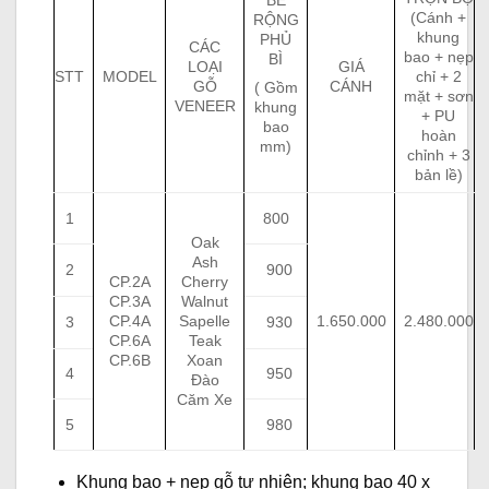
BỀ
(Cánh +
RỘNG
khung
PHỦ
CÁC
bao + nẹp
BÌ
LOẠI
GIÁ
STT
MODEL
chỉ + 2
GỖ
CÁNH
( Gồm
mặt + sơn
VENEER
khung
+ PU
bao
hoàn
mm)
chỉnh + 3
bản lề)
1
800
Oak
Ash
2
900
CP.2A
Cherry
CP.3A
Walnut
CP.4A
Sapelle
1.650.000
2.480.000
3
930
CP.6A
Teak
CP.6B
Xoan
4
950
Đào
Căm Xe
5
980
Khung bao + nẹp gỗ tự nhiên; khung bao 40 x