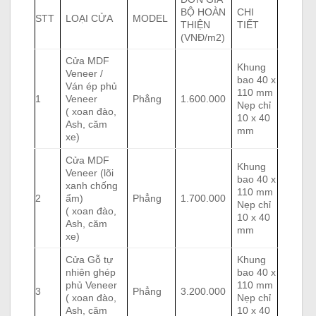
BỘ HOÀN
CHI
STT
LOẠI CỬA
MODEL
THIỆN
TIẾT
(VNĐ/m2)
Cửa MDF
Khung
Veneer /
bao 40 x
Ván ép phủ
110 mm
1
Veneer
Phẳng
1.600.000
Nẹp chỉ
( xoan đào,
10 x 40
Ash, căm
mm
xe)
Cửa MDF
Khung
Veneer (lõi
bao 40 x
xanh chống
110 mm
2
ẩm)
Phẳng
1.700.000
Nẹp chỉ
( xoan đào,
10 x 40
Ash, căm
mm
xe)
Cửa Gỗ tự
Khung
nhiên ghép
bao 40 x
phủ Veneer
110 mm
3
Phẳng
3.200.000
( xoan đào,
Nẹp chỉ
Ash, căm
10 x 40