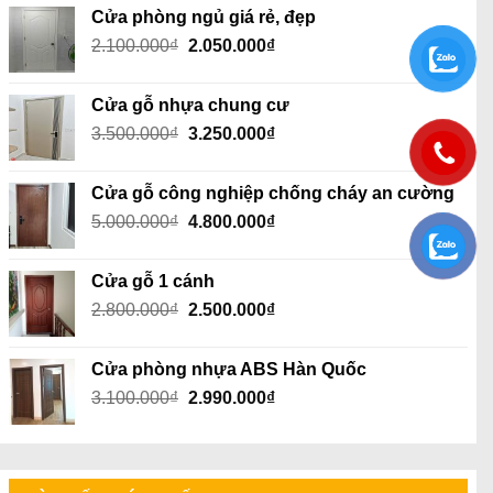
là:
tại
Cửa phòng ngủ giá rẻ, đẹp
2.100.000₫.
là:
Giá
Giá
2.100.000
₫
2.050.000
₫
2.050.000₫.
gốc
hiện
là:
tại
Cửa gỗ nhựa chung cư
2.100.000₫.
là:
Giá
Giá
3.500.000
₫
3.250.000
₫
2.050.000₫.
gốc
hiện
là:
tại
Cửa gỗ công nghiệp chống cháy an cường
3.500.000₫.
là:
Giá
Giá
5.000.000
₫
4.800.000
₫
3.250.000₫.
gốc
hiện
là:
tại
Cửa gỗ 1 cánh
5.000.000₫.
là:
Giá
Giá
2.800.000
₫
2.500.000
₫
4.800.000₫.
gốc
hiện
là:
tại
Cửa phòng nhựa ABS Hàn Quốc
2.800.000₫.
là:
Giá
Giá
3.100.000
₫
2.990.000
₫
2.500.000₫.
gốc
hiện
là:
tại
3.100.000₫.
là:
2.990.000₫.