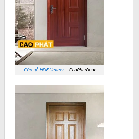
Cửa gỗ HDF Veneer
– CaoPhatDoor