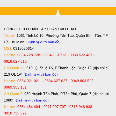
CÔNG TY CỔ PHẦN TẬP ĐOÀN CAO PHÁT
Trụ sở:
1061 Tỉnh Lộ 10, Phường Tân Tạo, Quận Bình Tân, TP
Hồ Chí Minh. (
Định vị vị trí bản đồ
)
MST:
0315050614
Hotline:
0834.728.728 - 0834.713.713 - 0933.523.487 -
0818.627.610
CN Quận 12:
610, Quốc lộ 1A, P.Thạnh Lộc, Quận 12 (địa chỉ cũ
213 QL 1A)
(Định vị vị trí bản đồ)
Hotline:
0834.021.021 - 0834.627.627 - 0949.803.522 -
0969.353.181
CN Quận 7:
980 Huỳnh Tấn Phát, P.Tân Phú, Quận 7 (địa chỉ cũ
1080)
(Định vị vị trí bản đồ
)
Hotline:
0834.484.484 - 0911.007.707 - 0818.948.938 -
0818.739.627