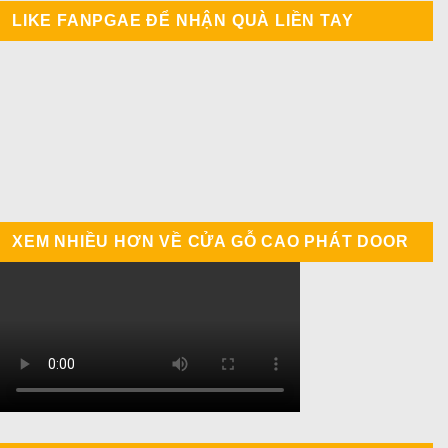
LIKE FANPGAE ĐỂ NHẬN QUÀ LIỀN TAY
XEM NHIỀU HƠN VỀ CỬA GỖ CAO PHÁT DOOR