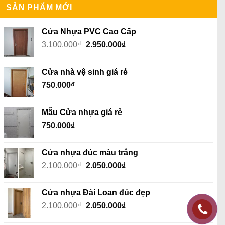
SẢN PHẨM MỚI
Cửa Nhựa PVC Cao Cấp
Giá
Giá
3.100.000
₫
2.950.000
₫
gốc
hiện
là:
tại
Cửa nhà vệ sinh giá rẻ
3.100.000₫.
là:
750.000
₫
2.950.000₫.
Mẫu Cửa nhựa giá rẻ
750.000
₫
Cửa nhựa đúc màu trắng
Giá
Giá
2.100.000
₫
2.050.000
₫
gốc
hiện
là:
tại
Cửa nhựa Đài Loan đúc đẹp
2.100.000₫.
là:
Giá
Giá
2.100.000
₫
2.050.000
₫
2.050.000₫.
gốc
hiện